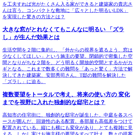
を工夫すれば光がたくさん入る家ができると建築家の貴志さ
んは言う。コンパクトな敷地に「広々とした明るいLDK」
を実現した驚きの方法とは？
⼤きな窓がとれなくてもこんなに明るい 「ズラ
し」が⽣んだ効果とは
生活空間を２階に集約し、「外からの視界を遮るよう、窓は
少なくしてほしい」という施主の要望。閉鎖的で密集した空
間となりがちな２階を、どう明るく開放的空間とするかがカ
ギとなる。これまで数多くの難問を「あっと驚く」方法で解
決してきた建築家、安部秀司さん。T邸の難問を解決した
「ズラし」に迫る。
複数要望をトータルで考え、将来の使い方の 変化
までを視野に入れた独創的な邸宅とは？
高知市の住宅街に、独創的な邸宅が誕生した。中庭を各スペ
ースが囲んだ、回遊性のある配置。各部屋も高低差をつけて
配置されている。縦にも横にも変化があり、とても複雑に見
える。しかし実はお施主様の要望をすべて叶え、数々の提案