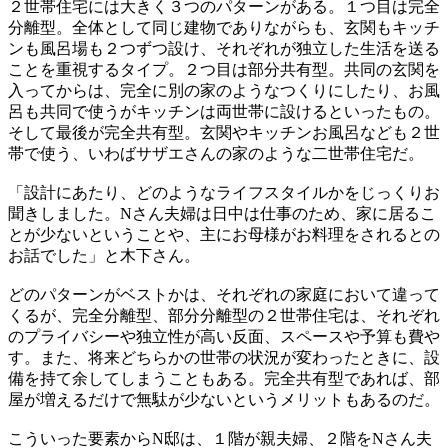
２世帯住宅には大きく３つのパターンがある。１つ目は完全
分離型。全体として同じ建物でありながらも、玄関もキッチ
ンも風呂場も２つずつ設け、それぞれが独立した生活を送る
ことを重視するタイプ。２つ目は部分共有型。共同の玄関を
入ってからは、完全に別の家のようなつくりにしたり、お風
呂も共同で使うがキッチンは両世帯に設けるといったもの。
そして最後が完全共有型。玄関やキッチンお風呂なども２世
帯で使う、いわばサザエさんの家のような二世帯住宅だ。
「設計にあたり、どのようなライフスタイルかをじっくりお
聞きしました。Nさん夫婦は日中は仕事のため、家に居るこ
とが少ないということや、主にお母様がお料理をされるとの
お話でした」と木下さん。
どのパターンがベストかは、それぞれの家庭において違って
くるが、完全分離型、部分分離型の２世帯住宅は、それぞれ
のプライバシーや独立性が高い反面、スペースや予算も費や
す。また、将来どちらかの世帯の状況が変わったときに、設
備を持て余してしまうこともある。完全共有型であれば、部
屋が増えるだけで無駄が少ないというメリットもあるのだ。
こういった要素からN邸は、１階が親夫婦、２階をNさん夫