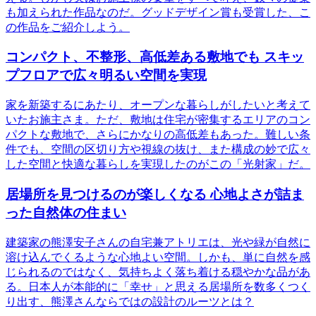
も加えられた作品なのだ。グッドデザイン賞も受賞した、こ
の作品をご紹介しよう。
コンパクト、不整形、高低差ある敷地でも スキッ
プフロアで広々明るい空間を実現
家を新築するにあたり、オープンな暮らしがしたいと考えて
いたお施主さま。ただ、敷地は住宅が密集するエリアのコン
パクトな敷地で、さらにかなりの高低差もあった。難しい条
件でも、空間の区切り方や視線の抜け、また構成の妙で広々
した空間と快適な暮らしを実現したのがこの「光射家」だ。
居場所を見つけるのが楽しくなる 心地よさが詰ま
った自然体の住まい
建築家の熊澤安子さんの自宅兼アトリエは、光や緑が自然に
溶け込んでくるような心地よい空間。しかも、単に自然を感
じられるのではなく、気持ちよく落ち着ける穏やかな品があ
る。日本人が本能的に「幸せ」と思える居場所を数多くつく
り出す、熊澤さんならではの設計のルーツとは？