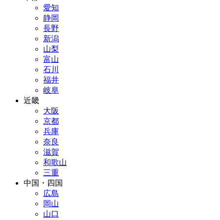
愛知
静岡
長野
新潟
山梨
富山
石川
福井
岐阜
近畿
大阪
京都
兵庫
奈良
滋賀
和歌山
三重
中国・四国
広島
岡山
山口