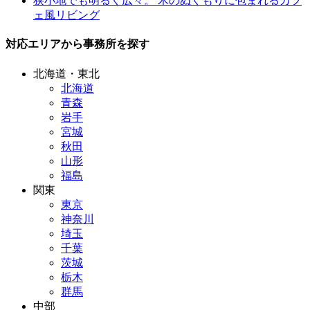
狭小地でも明るく広々。 木のぬくもりに包まれるカフ
ェ風リビング
対応エリアから事務所を探す
北海道・東北
北海道
青森
岩手
宮城
秋田
山形
福島
関東
東京
神奈川
埼玉
千葉
茨城
栃木
群馬
中部