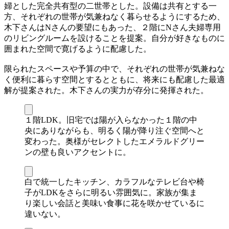
婦とした完全共有型の二世帯とした。設備は共有とする一
方、それぞれの世帯が気兼ねなく暮らせるようにするため、
木下さんはNさんの要望にもあった、２階にNさん夫婦専用
のリビングルームを設けることを提案。自分が好きなものに
囲まれた空間で寛げるように配慮した。
限られたスペースや予算の中で、それぞれの世帯が気兼ねな
く便利に暮らす空間とするとともに、将来にも配慮した最適
解が提案された。木下さんの実力が存分に発揮された。
１階LDK。旧宅では陽が入らなかった１階の中
央にありながらも、明るく陽が降り注ぐ空間へと
変わった。奥様がセレクトしたエメラルドグリー
ンの壁も良いアクセントに。
白で統一したキッチン、カラフルなテレビ台や椅
子がLDKをさらに明るい雰囲気に。家族が集ま
り楽しい会話と美味い食事に花を咲かせているに
違いない。