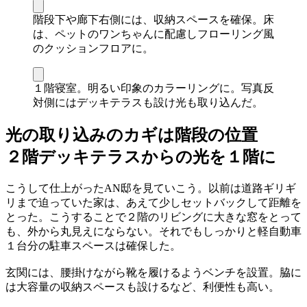
階段下や廊下右側には、収納スペースを確保。床
は、ペットのワンちゃんに配慮しフローリング風
のクッションフロアに。
１階寝室。明るい印象のカラーリングに。写真反
対側にはデッキテラスも設け光も取り込んだ。
光の取り込みのカギは階段の位置
２階デッキテラスからの光を１階に
こうして仕上がったAN邸を見ていこう。以前は道路ギリギ
リまで迫っていた家は、あえて少しセットバックして距離を
とった。こうすることで２階のリビングに大きな窓をとって
も、外から丸見えにならない。それでもしっかりと軽自動車
１台分の駐車スペースは確保した。
玄関には、腰掛けながら靴を履けるようベンチを設置。脇に
は大容量の収納スペースも設けるなど、利便性も高い。