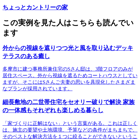
ちょっとカントリーの家
この実例を見た人はこちらも読んでい
ます
外からの視線を遮りつつ光と風を取り込むデッキ
テラスのある癒し
多摩市に建つ事務所兼住宅のSさん邸は、3階フロアのみが
居住スペース。外から視線を遮るためコートハウスとしてい
ますが、そこにはSさんご夫妻の思いを具現化したさまざま
なプランが採用されています。
細長敷地の二世帯住宅をセオリー破りで解決 家族
の一体感もそれぞれも楽しめる暮らし
「家づくりに正解はない」という言葉がある。これは正しく
は、施主の要望や土地環境、予算などの条件がまちまちで、
そのベストな解決方法を１つに絞ることができないというこ