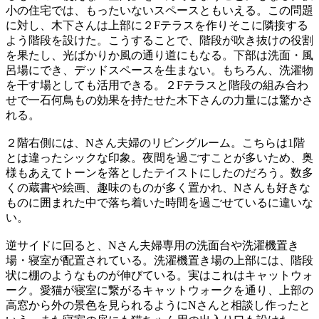
小の住宅では、もったいないスペースともいえる。この問題
に対し、木下さんは上部に２Fテラスを作りそこに隣接する
よう階段を設けた。こうすることで、階段が吹き抜けの役割
を果たし、光ばかりか風の通り道にもなる。下部は洗面・風
呂場にでき、デッドスペースを生まない。もちろん、洗濯物
を干す場としても活用できる。２Fテラスと階段の組み合わ
せで一石何鳥もの効果を持たせた木下さんの力量には驚かさ
れる。
２階右側には、Nさん夫婦のリビングルーム。こちらは1階
とは違ったシックな印象。夜間を過ごすことが多いため、奥
様もあえてトーンを落としたテイストにしたのだろう。数多
くの蔵書や絵画、趣味のものが多く置かれ、Nさんも好きな
ものに囲まれた中で落ち着いた時間を過ごせているに違いな
い。
逆サイドに回ると、Nさん夫婦専用の洗面台や洗濯機置き
場・寝室が配置されている。洗濯機置き場の上部には、階段
状に棚のようなものが伸びている。実はこれはキャットウォ
ーク。愛猫が寝室に繋がるキャットウォークを通り、上部の
高窓から外の景色を見られるようにNさんと相談し作ったと