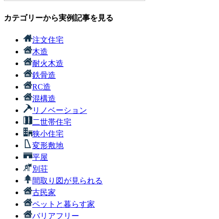
カテゴリーから実例記事を見る
注文住宅
木造
耐火木造
鉄骨造
RC造
混構造
リノベーション
二世帯住宅
狭小住宅
変形敷地
平屋
別荘
間取り図が見られる
古民家
ペットと暮らす家
バリアフリー