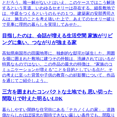
とだろう。唯一解がないとはいえ、このケースではこう解決
するという常道、いわゆるセオリーは存在する。細長敷地で
は、中庭をつくるというのもその１つ。建築家の安部秀司さ
んは、施主のことを考え抜いた上で、あえてのセオリー破り
で見事に理想の暮らしを実現してみせた。
目指したのは、会話が増える生活空間 家族がリビ
ングに集い、つながりが強まる家
高知県南国市の田園地帯に、独創的な邸宅が誕生した。周囲
を畑に囲まれた敷地に建つその外観は、洗練されてはいるが
特異なものではない。この作品の最大の特徴は、“家族のコ
ミュニケーションが増える”ことを目的としている点だ。そ
の考えに至った背景や子供の教育への好影響について、作品
を通じてご紹介しよう。
三方を囲まれたコンパクトな土地でも 思い切った
間取りで叶えた明るいLDK
暮らしやすい閑静な住宅街にある「ナカノくんの家」。道路
側からしかほぼ採光が期待できない厳しい条件でも、間取り