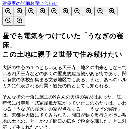
建築家の詳細
お問い合わせ
昼でも電気をつけていた「うなぎの寝
床」
この土地に親子２世帯で住み続けたい
大阪の中心の１つともいえる天王寺。地名の由来ともなって
いる四天王寺などの多くの歴史的建造物がある街であり、関
西有数の学校が集まる文教地区でもある。また、あべのハル
カスに代表される商業・観光の街としても知られる。
そんな街の一角に施主のNさんの奥様の実家はあった。江戸
時代には寺町・武家屋敷が広がっていたこのあたりは、いわ
ゆる「うなぎの寝床」の家が点在する。「うなぎの寝床」
は、京都や大阪に多くみられる、間口が狭く奥行きが長い敷
地の土地のこと。かつて間口の広さで税金を課したことに対
応して生まれたという。