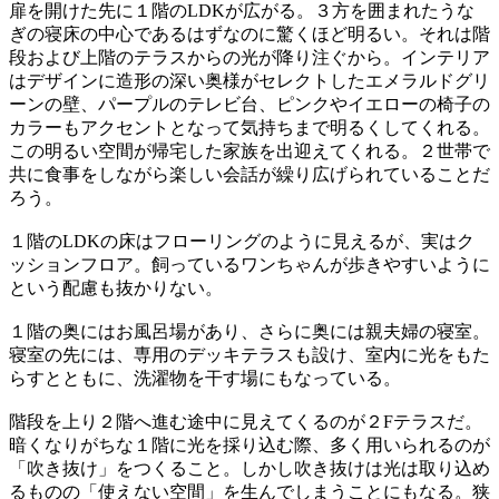
扉を開けた先に１階のLDKが広がる。３方を囲まれたうな
ぎの寝床の中心であるはずなのに驚くほど明るい。それは階
段および上階のテラスからの光が降り注ぐから。インテリア
はデザインに造形の深い奥様がセレクトしたエメラルドグリ
ーンの壁、パープルのテレビ台、ピンクやイエローの椅子の
カラーもアクセントとなって気持ちまで明るくしてくれる。
この明るい空間が帰宅した家族を出迎えてくれる。２世帯で
共に食事をしながら楽しい会話が繰り広げられていることだ
ろう。
１階のLDKの床はフローリングのように見えるが、実はク
ッションフロア。飼っているワンちゃんが歩きやすいように
という配慮も抜かりない。
１階の奥にはお風呂場があり、さらに奥には親夫婦の寝室。
寝室の先には、専用のデッキテラスも設け、室内に光をもた
らすとともに、洗濯物を干す場にもなっている。
階段を上り２階へ進む途中に見えてくるのが２Fテラスだ。
暗くなりがちな１階に光を採り込む際、多く用いられるのが
「吹き抜け」をつくること。しかし吹き抜けは光は取り込め
るものの「使えない空間」を生んでしまうことにもなる。狭