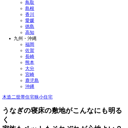
鳥取
島根
香川
愛媛
徳島
高知
九州・沖縄
福岡
佐賀
長崎
熊本
大分
宮崎
鹿児島
沖縄
木造
二世帯住宅
狭小住宅
うなぎの寝床の敷地がこんなにも明る
く