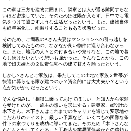
この家は三方を建物に囲まれ、隣家とは人が通る隙間すらな
いほど密接していた。そのためほぼ陽が入らず、日中でも電
気をつけて過ごすような生活だったという。また、建物自体
も経年劣化し、雨漏りすることもある状態だった。
そのため、ご両親のAさん夫妻はマンションへの引っ越しを
検討してみたものの、なかなか良い物件に巡り合わなかっ
た。また、地元の人々との付き合いや祭りなど、この地で暮
らし続けたいという想いも強かった。そんなことから、この
地で娘夫婦との２世帯住宅への建て替えを願ったという。
しかしNさんとご家族は、果たしてこの土地で家族２世帯が
快適に暮らせる家が建つのか？資金的には大丈夫か？という
点が気がかりだったという。
そんな悩みに「相談に乗ってあげてほしい」と知人から依頼
を受けたのが、「施主の想いを形にする」建築家、ef設計の
木下さん。木下さんはこれまでのキャリアを通じて変形地や
こだわりのテイスト、厳しい予算など、いくつもの困難な条
件下の家づくりを成功に導いてきた。そのため「木下さんな
らなんとかしてくれる」と工務店や業界関係者からの信頼も