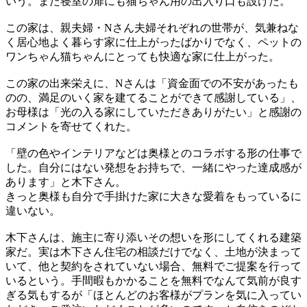
いう。また寝室の扉にも猫ちゃん用の出入り口も設けた。
この家は、親夫婦・Nさん夫婦それぞれの世帯が、気兼ねな
く居心地よく暮らす家に仕上がったばかりでなく、ペットの
ワンちゃん猫ちゃんにとっても快適な家に仕上がった。
この家の出来栄えに、Nさんは「資金面での不安があったも
のの、満足のいく家を建てることができて感謝している」、
お母様は「光の入る家にしていただきありがたい」と感謝の
コメントを寄せてくれた。
「壁の色やインテリアなどは奥様とのコラボする形の仕事で
した。自分にはない発想をお持ちで、一緒にやった達成感が
あります」と木下さん。
きっと奥様も自分で手掛けた家に大きな愛着をもっているに
違いない。
木下さんは、施主に寄り添いその想いを形にしてくれる建築
家だ。実は木下さん住宅の相談だけでなく、土地が決まって
いて、他と契約をされていない場合、無料でご提案を行って
いるという。手間暇もかかることを無料でなんて気前が良す
ぎる気もするが「ほとんどのお客様がプランを気に入ってい