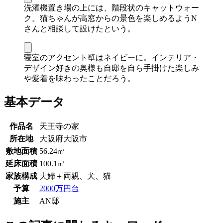
洗濯機置き場の上には、階段状のキャットウォー
ク。猫ちゃんが高窓からの景色を楽しめるようN
さんと相談して設けたという。
寝室のアクセント壁はネイビーに。インテリア・
デザイン好きの奥様も自邸を自ら手掛けた楽しみ
や愛着を味わったことだろう。
基本データ
作品名
天王寺の家
所在地
大阪府大阪市
敷地面積
56.24㎡
延床面積
100.1㎡
家族構成
夫婦＋両親、犬、猫
予算
2000万円台
施主
AN邸