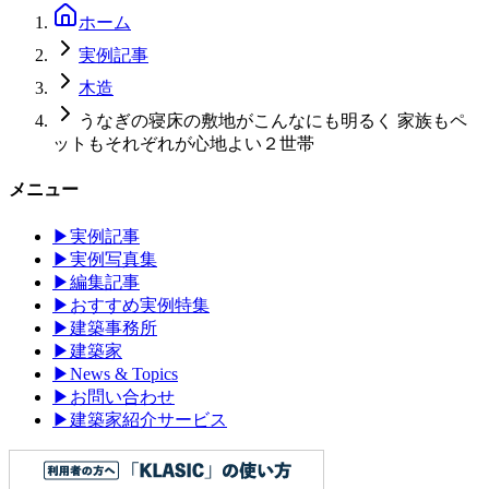
ホーム
実例記事
木造
うなぎの寝床の敷地がこんなにも明るく 家族もペ
ットもそれぞれが心地よい２世帯
メニュー
▶
実例記事
▶
実例写真集
▶
編集記事
▶
おすすめ実例特集
▶
建築事務所
▶
建築家
▶
News & Topics
▶
お問い合わせ
▶
建築家紹介サービス