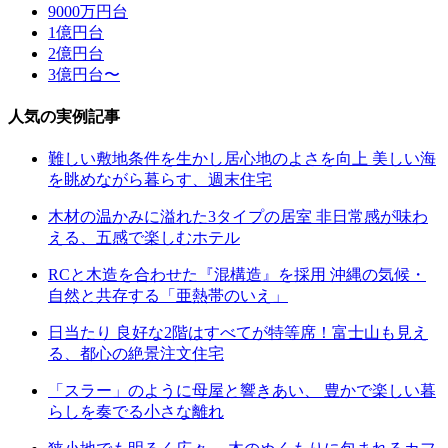
9000万円台
1億円台
2億円台
3億円台〜
人気の実例記事
難しい敷地条件を生かし居心地のよさを向上 美しい海
を眺めながら暮らす、週末住宅
木材の温かみに溢れた3タイプの居室 非日常感が味わ
える、五感で楽しむホテル
RCと木造を合わせた『混構造』を採用 沖縄の気候・
自然と共存する「亜熱帯のいえ」
日当たり 良好な2階はすべてが特等席！富士山も見え
る、都心の絶景注文住宅
「スラー」のように母屋と響きあい、 豊かで楽しい暮
らしを奏でる小さな離れ