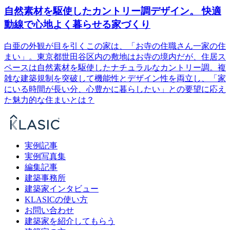
自然素材を駆使したカントリー調デザイン。 快適
動線で心地よく暮らせる家づくり
白亜の外観が目を引くこの家は、「お寺の住職さん一家の住
まい」。東京都世田谷区内の敷地はお寺の境内だが、住居ス
ペースは自然素材を駆使したナチュラルなカントリー調。複
雑な建築規制を突破して機能性とデザイン性を両立し、「家
にいる時間が長い分、心豊かに暮らしたい」との要望に応え
た魅力的な住まいとは？
実例記事
実例写真集
編集記事
建築事務所
建築家インタビュー
KLASICの使い方
お問い合わせ
建築家を紹介してもらう