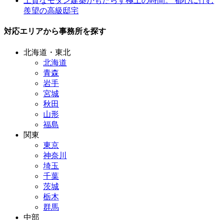
上質なモダン建築がもたらす極上の時間。 都心に佇む
羨望の高級邸宅
対応エリアから事務所を探す
北海道・東北
北海道
青森
岩手
宮城
秋田
山形
福島
関東
東京
神奈川
埼玉
千葉
茨城
栃木
群馬
中部