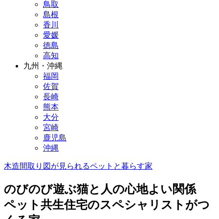
鳥取
島根
香川
愛媛
徳島
高知
九州・沖縄
福岡
佐賀
長崎
熊本
大分
宮崎
鹿児島
沖縄
木造
間取り図が見られる
ペットと暮らす家
のびのび遊ぶ猫と人の心地よい関係
ペット共生住宅のスペシャリストがつ