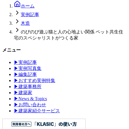
ホーム
実例記事
木造
のびのび遊ぶ猫と人の心地よい関係 ペット共生住
宅のスペシャリストがつくる家
メニュー
▶
実例記事
▶
実例写真集
▶
編集記事
▶
おすすめ実例特集
▶
建築事務所
▶
建築家
▶
News & Topics
▶
お問い合わせ
▶
建築家紹介サービス