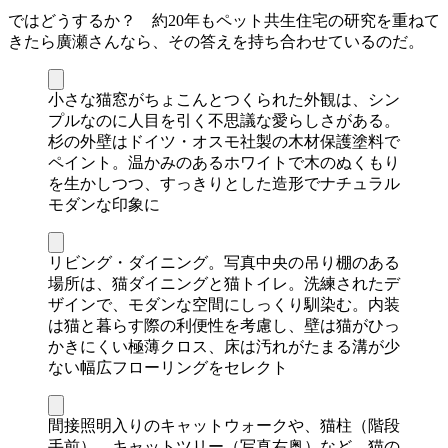
ではどうするか？ 約20年もペット共生住宅の研究を重ねて
きたら廣瀬さんなら、その答えを持ち合わせているのだ。
小さな猫窓がちょこんとつくられた外観は、シン
プルなのに人目を引く不思議な愛らしさがある。
杉の外壁はドイツ・オスモ社製の木材保護塗料で
ペイント。温かみのあるホワイトで木のぬくもり
を生かしつつ、すっきりとした造形でナチュラル
モダンな印象に
リビング・ダイニング。写真中央の吊り棚のある
場所は、猫ダイニングと猫トイレ。洗練されたデ
ザインで、モダンな空間にしっくり馴染む。内装
は猫と暮らす際の利便性を考慮し、壁は猫がひっ
かきにくい極薄クロス、床は汚れがたまる溝が少
ない幅広フローリングをセレクト
間接照明入りのキャットウォークや、猫柱（階段
手前）、キャットツリー（写真右奥）など、猫の