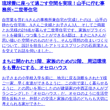
琉球畳に座って過ごす空間を実現！山手に佇む事
務所×二世帯住宅
自営業を営むAさんの事務所兼自宅が完成したのは、山手の
静かな住宅街。Aさんご夫婦とお子さん3人、そしてご両親
とお兄様の計8名が暮らす二世帯住宅です。家族がプライベ
ートを確保しつつ集うことができるA邸は、まさにAさんが
思い描いた空間そのものだそう。そんな理想の住まいづくり
について、設計を担当したアトリエスプリングの石原潔さん
を交えてお話を伺いました。
まちに開かれた1階、家族のための2階。 周辺環境
をも豊かにする、オセロハウス
お子さまの小学校入学を前に、地元に戻る決断をされたY様
ご一家。早く友達ができるように、この街で楽しく暮らせる
ように、との思いを形にしたのが建築家の中西正佳さんがプ
ランニングした「オセロハウス」だ。オセロのように生活空
間を反転させ、外部との交流と家族の生活のどちらも大切に
考えられる家ができた。