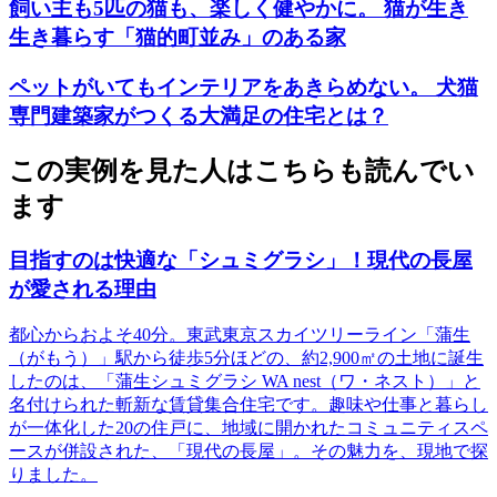
飼い主も5匹の猫も、楽しく健やかに。 猫が生き
生き暮らす「猫的町並み」のある家
ペットがいてもインテリアをあきらめない。 犬猫
専門建築家がつくる大満足の住宅とは？
この実例を見た人はこちらも読んでい
ます
目指すのは快適な「シュミグラシ」！現代の長屋
が愛される理由
都心からおよそ40分。東武東京スカイツリーライン「蒲生
（がもう）」駅から徒歩5分ほどの、約2,900㎡の土地に誕生
したのは、「蒲生シュミグラシ WA nest（ワ・ネスト）」と
名付けられた斬新な賃貸集合住宅です。趣味や仕事と暮らし
が一体化した20の住戸に、地域に開かれたコミュニティスペ
ースが併設された、「現代の長屋」。その魅力を、現地で探
りました。