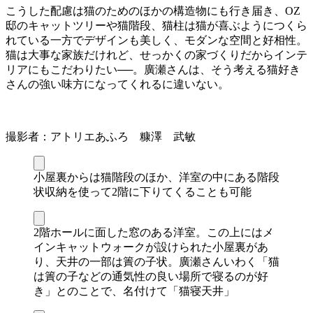
こうした配慮は猫のためのほかの構造物にも行き届き、OZ
邸のキャットツリーや猫階段、猫柱は猫が喜ぶようにつくら
れている一方でデザインも美しく、モダンな空間と好相性。
猫は大事な家族だけれど、せっかくの家づくりだからインテ
リアにもこだわりたい──。廣瀬さんは、そう考える猫好き
さんの強い味方になってくれるに違いない。
撮影者：アトリエあふろ 糠澤 武敏
小屋裏からは猫階段のほか、洋室の中にある階段
状収納を使って2階に下りてくることも可能
2階ホールに面した窓のある洋室。この上にはメ
インキャットウォークが設けられた小屋裏があ
り、天井の一部は簀の子状。廣瀬さんいわく「猫
は簀の子などの通気性の良い場所で寝るのが好
き」とのことで、名付けて「猫寝天井」