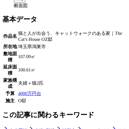
断面図
基本データ
猫と人が出会う、キャットウォークのある家｜The
作品名
Cat’s House OZ邸
所在地
埼玉県鴻巣市
敷地面
107.09㎡
積
延床面
100.61㎡
積
家族構
夫婦＋猫2匹
成
予算
4000万円台
施主
O邸
この記事に関わるキーワード