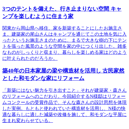
3つのテントを備えた、行き止まりない空間 キャ
ンプを楽しむように住まう家
関東から岡山県へ移住、家を新築することにしたお施主さ
ま。建築家の尾山さんはキャンプを通じてこの土地を気に入
ったというお施主さまのために、まるで大きな樹の下にテン
トを張った風景のような空間を家の中につくり出した。雑多
なものがしっくりと収まり、暮らしを楽しめる家はどのよう
に叶えられたのだろうか。
築40年の日本家屋の梁や構造材を活用し 古民家然
とした和モダンな家にリフォーム
「新築にはない魅力を引き出すこと」それが建築家・森さん
のリフォームへのこだわり。今回紹介するN様邸はリフォー
ムコンクールの受賞作品で、そんな森さんの設計思想を体現
した実例。もともと使われていた構造材を活用し、N様の快
適な暮らしに適した減築や改修を施して、和モダンな平屋に
生まれ変わらせている。