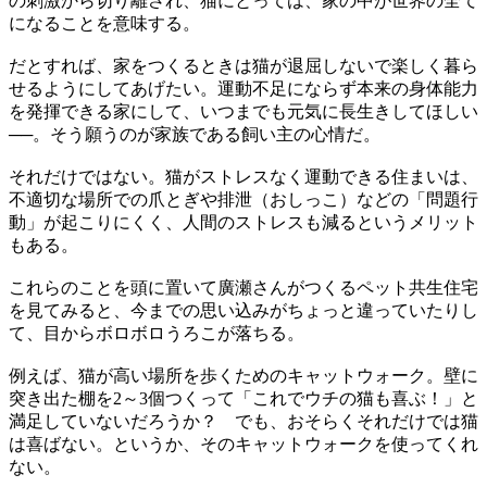
の刺激から切り離され、猫にとっては、家の中が世界の全て
になることを意味する。
だとすれば、家をつくるときは猫が退屈しないで楽しく暮ら
せるようにしてあげたい。運動不足にならず本来の身体能力
を発揮できる家にして、いつまでも元気に長生きしてほしい
──。そう願うのが家族である飼い主の心情だ。
それだけではない。猫がストレスなく運動できる住まいは、
不適切な場所での爪とぎや排泄（おしっこ）などの「問題行
動」が起こりにくく、人間のストレスも減るというメリット
もある。
これらのことを頭に置いて廣瀬さんがつくるペット共生住宅
を見てみると、今までの思い込みがちょっと違っていたりし
て、目からボロボロうろこが落ちる。
例えば、猫が高い場所を歩くためのキャットウォーク。壁に
突き出た棚を2～3個つくって「これでウチの猫も喜ぶ！」と
満足していないだろうか？ でも、おそらくそれだけでは猫
は喜ばない。というか、そのキャットウォークを使ってくれ
ない。