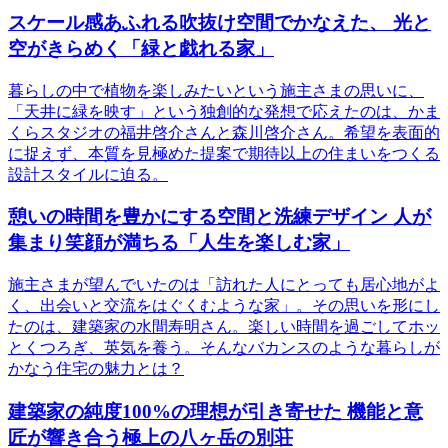
スケール感あふれる吹抜け空間でかなえた、 光と
空がきらめく「緑と戯れる家」
暮らしの中で植物を楽しみたいという施主さまの思いに、
「天井に緑を映す」という独創的な発想で応えたのは、かま
くらスタジオの福井啓介さんと森川啓介さん。希望を表面的
に捉えず、本質を見極めた提案で期待以上の住まいをつくる
設計スタイルに迫る。
憩いの時間を豊かにする空間と洗練デザイン 人が
集まり笑顔が満ちる「人生を楽しむ家」
施主さまが望んでいたのは「訪れた人にとっても居心地がよ
く、出会いと交流をはぐくむような家」。その思いを形にし
たのは、建築家の水間寿明さん。楽しい時間を過ごしてホッ
とくつろぎ、英気を養う。そんなバカンスのような暮らしが
かなう住宅の魅力とは？
建築家の純度100%の理想が引き寄せた 機能と意
匠が響き合う極上の八ヶ岳の別荘