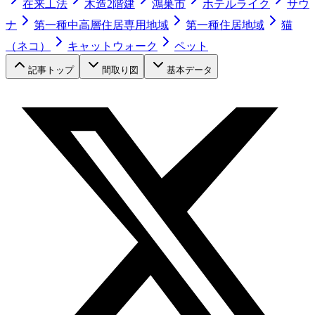
在来工法
木造2階建
鴻巣市
ホテルライク
サウ
ナ
第一種中高層住居専用地域
第一種住居地域
猫
（ネコ）
キャットウォーク
ペット
記事トップ
間取り図
基本データ