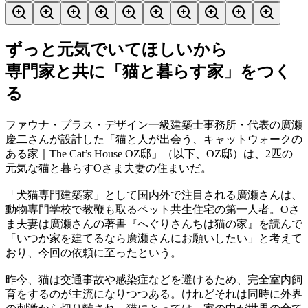
ずっと元気でいてほしいから
専門家と共に「猫と暮らす家」をつく
る
ファウナ・プラス・デザイン一級建築士事務所・代表の廣瀬
慶二さんが設計した「猫と人が出会う、キャットウォークの
ある家｜The Cat’s House OZ邸」（以下、OZ邸）は、2匹の
元気な猫と暮らすOさま夫妻の住まいだ。
「犬猫専門建築家」として国内外で注目される廣瀬さんは、
動物専門学校で教鞭も取るペット共生住宅の第一人者。Oさ
ま夫妻は廣瀬さんの著書『へぐりさんちは猫の家』を読んで
「いつか家を建てるなら廣瀬さんにお願いしたい」と考えて
おり、今回の依頼に至ったという。
昨今、猫は交通事故や感染症などを避けるため、完全室内飼
育をするのが主流になりつつある。けれどそれは同時に外界