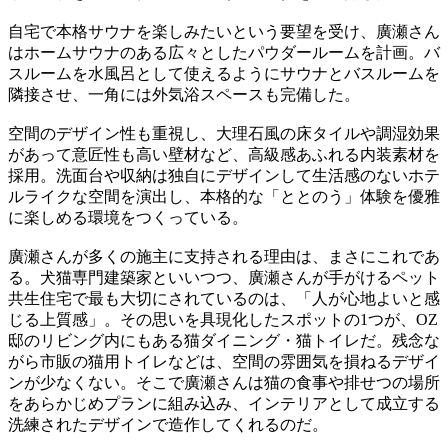
自宅で本格サウナを楽しみたいという要望を受け、廣瀬さん
はホームサウナのある広々としたパウダールームを計画。バ
スルームを水風呂として使えるようにサウナとバスルームを
隣接させ、一角には外気浴スペースも完備した。
空間のデザイン性も重視し、大理石風の床タイルや調湿効果
があって意匠性も高い壁材など、高級感あふれる内装素材を
採用。洗面台や収納は独自にデザインして生活感のないホテ
ルライクな空間を演出し、本格的な「ととのう」体験を優雅
に楽しめる環境をつくっている。
廣瀬さんが多くの施主に支持される理由は、まさにこれであ
る。犬猫専門建築家といいつつ、廣瀬さんが手がけるペット
共生住宅で最も大切にされているのは、「人が心地よいと感
じる上質感」。その思いを具現化したスポットの1つが、OZ
邸のリビング内にもある猫ダイニング・猫トイレだ。残念な
がら市販の猫用トイレなどは、空間の雰囲気を損ねるデザイ
ンが少なくない。そこで廣瀬さんは猫の食事や排せつの場所
をあらかじめプランに組み込み、インテリアとして成立する
洗練されたデザインで造作してくれるのだ。