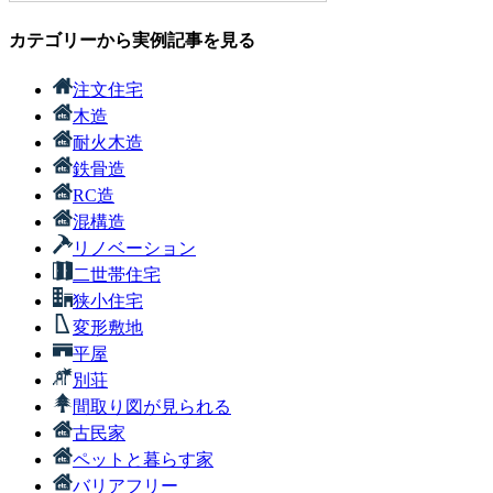
カテゴリーから実例記事を見る
注文住宅
木造
耐火木造
鉄骨造
RC造
混構造
リノベーション
二世帯住宅
狭小住宅
変形敷地
平屋
別荘
間取り図が見られる
古民家
ペットと暮らす家
バリアフリー