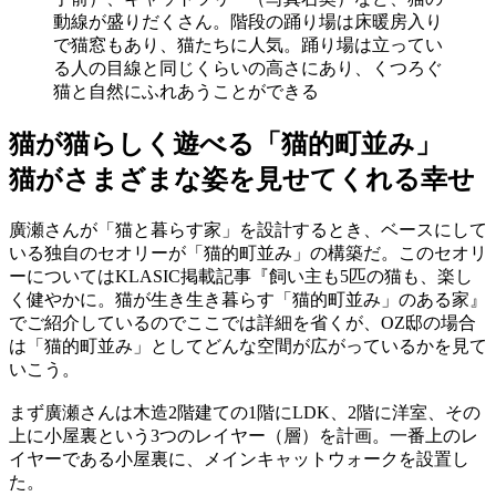
動線が盛りだくさん。階段の踊り場は床暖房入り
で猫窓もあり、猫たちに人気。踊り場は立ってい
る人の目線と同じくらいの高さにあり、くつろぐ
猫と自然にふれあうことができる
猫が猫らしく遊べる「猫的町並み」
猫がさまざまな姿を見せてくれる幸せ
廣瀬さんが「猫と暮らす家」を設計するとき、ベースにして
いる独自のセオリーが「猫的町並み」の構築だ。このセオリ
ーについてはKLASIC掲載記事『飼い主も5匹の猫も、楽し
く健やかに。猫が生き生き暮らす「猫的町並み」のある家』
でご紹介しているのでここでは詳細を省くが、OZ邸の場合
は「猫的町並み」としてどんな空間が広がっているかを見て
いこう。
まず廣瀬さんは木造2階建ての1階にLDK、2階に洋室、その
上に小屋裏という3つのレイヤー（層）を計画。一番上のレ
イヤーである小屋裏に、メインキャットウォークを設置し
た。