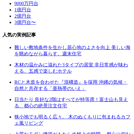
9000万円台
1億円台
2億円台
3億円台〜
人気の実例記事
難しい敷地条件を生かし居心地のよさを向上 美しい海
を眺めながら暮らす、週末住宅
木材の温かみに溢れた3タイプの居室 非日常感が味わ
える、五感で楽しむホテル
RCと木造を合わせた『混構造』を採用 沖縄の気候・
自然と共存する「亜熱帯のいえ」
日当たり 良好な2階はすべてが特等席！富士山も見え
る、都心の絶景注文住宅
狭小地でも明るく広々。 木のぬくもりに包まれるカフ
ェ風リビング