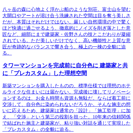
八ヶ岳の森に心地よく浮かぶ船のような別荘。富士山を望む
大開口やアートが溶け合う洗練された空間は目を奪う美しさ
だが、本質はそれだけではない。厳しい自然環境の中で驚く
ほど快適に過ごせるよう、徹底的にノイズを削ぎ落とした意
匠など、細部にまで建築家・佐野さんの技とこだわりが凝縮
されている。ただ美しいだけでなく、高い機能性と上質な意
匠が奇跡的なバランスで響き合う、極上の一棟の全貌に迫
る。
タワーマンションを完成前に自分色に 建築家と共
に「プレカスタム」した理想空間
新築マンションを購入したものの、標準仕様では理想のホテ
ルライクな住まいには届かない。完成後に壊してリノベーシ
ョンするのは、お金も時間も資源も無駄だ。ならば着工前に
交渉して、自分色に染められないだろうか。そんな施主の想
いに応えるため、建築家は通常の「設計」「施工監理」に加
え、「交渉」という第三の役割を担った。10年来の信頼関係
で結ばれた施主と建築家が、粘り強い対話を通じて実現した
「プレカスタム」の全貌に迫る。