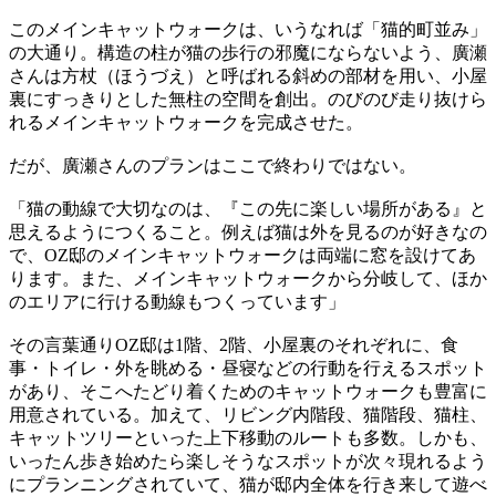
このメインキャットウォークは、いうなれば「猫的町並み」
の大通り。構造の柱が猫の歩行の邪魔にならないよう、廣瀬
さんは方杖（ほうづえ）と呼ばれる斜めの部材を用い、小屋
裏にすっきりとした無柱の空間を創出。のびのび走り抜けら
れるメインキャットウォークを完成させた。
だが、廣瀬さんのプランはここで終わりではない。
「猫の動線で大切なのは、『この先に楽しい場所がある』と
思えるようにつくること。例えば猫は外を見るのが好きなの
で、OZ邸のメインキャットウォークは両端に窓を設けてあ
ります。また、メインキャットウォークから分岐して、ほか
のエリアに行ける動線もつくっています」
その言葉通りOZ邸は1階、2階、小屋裏のそれぞれに、食
事・トイレ・外を眺める・昼寝などの行動を行えるスポット
があり、そこへたどり着くためのキャットウォークも豊富に
用意されている。加えて、リビング内階段、猫階段、猫柱、
キャットツリーといった上下移動のルートも多数。しかも、
いったん歩き始めたら楽しそうなスポットが次々現れるよう
にプランニングされていて、猫が邸内全体を行き来して遊べ