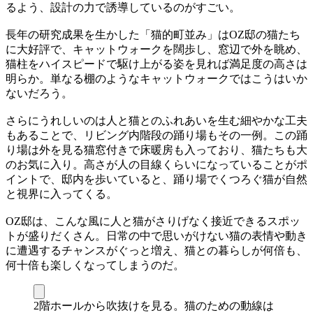
るよう、設計の力で誘導しているのがすごい。
長年の研究成果を生かした「猫的町並み」はOZ邸の猫たち
に大好評で、キャットウォークを闊歩し、窓辺で外を眺め、
猫柱をハイスピードで駆け上がる姿を見れば満足度の高さは
明らか。単なる棚のようなキャットウォークではこうはいか
ないだろう。
さらにうれしいのは人と猫とのふれあいを生む細やかな工夫
もあることで、リビング内階段の踊り場もその一例。この踊
り場は外を見る猫窓付きで床暖房も入っており、猫たちも大
のお気に入り。高さが人の目線くらいになっていることがポ
イントで、邸内を歩いていると、踊り場でくつろぐ猫が自然
と視界に入ってくる。
OZ邸は、こんな風に人と猫がさりげなく接近できるスポッ
トが盛りだくさん。日常の中で思いがけない猫の表情や動き
に遭遇するチャンスがぐっと増え、猫との暮らしが何倍も、
何十倍も楽しくなってしまうのだ。
2階ホールから吹抜けを見る。猫のための動線は