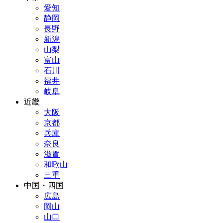
愛知
静岡
長野
新潟
山梨
富山
石川
福井
岐阜
近畿
大阪
京都
兵庫
奈良
滋賀
和歌山
三重
中国・四国
広島
岡山
山口