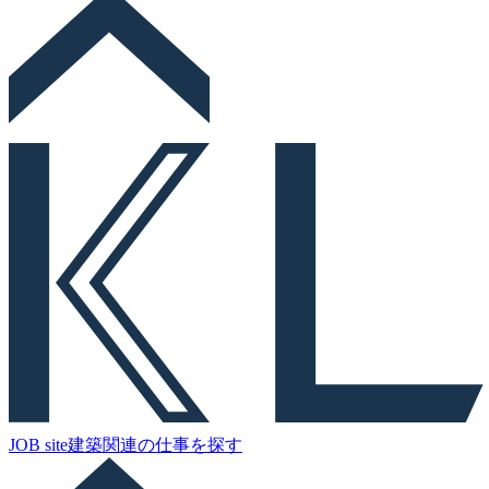
JOB site
建築関連の
仕事を探す