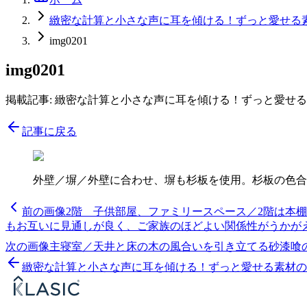
緻密な計算と小さな声に耳を傾ける！ずっと愛せる
img0201
img0201
掲載記事:
緻密な計算と小さな声に耳を傾ける！ずっと愛せる
記事に戻る
外壁／塀／外壁に合わせ、塀も杉板を使用。杉板の色合
前の画像
2階 子供部屋、ファミリースペース／2階は本
もお互いに見通しが良く、ご家族のほどよい関係性がうかが
次の画像
主寝室／天井と床の木の風合いを引き立てる砂漆喰
緻密な計算と小さな声に耳を傾ける！ずっと愛せる素材の