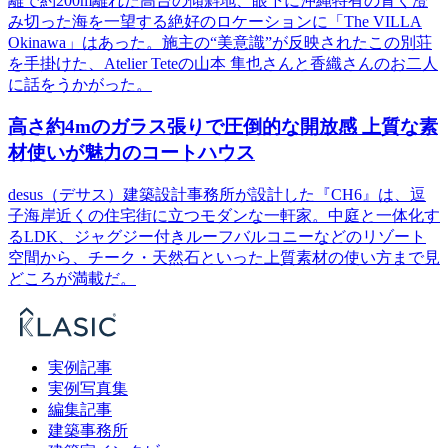
離で約200m離れた高台の傾斜地、眼下に沖縄特有の青く澄
み切った海を一望する絶好のロケーションに「The VILLA
Okinawa」はあった。施主の“美意識”が反映されたこの別荘
を手掛けた、Atelier Teteの山本 隼也さんと香織さんのお二人
に話をうかがった。
高さ約4mのガラス張りで圧倒的な開放感 上質な素
材使いが魅力のコートハウス
desus（デサス）建築設計事務所が設計した『CH6』は、逗
子海岸近くの住宅街に立つモダンな一軒家。中庭と一体化す
るLDK、ジャグジー付きルーフバルコニーなどのリゾート
空間から、チーク・天然石といった上質素材の使い方まで見
どころが満載だ。
実例記事
実例写真集
編集記事
建築事務所