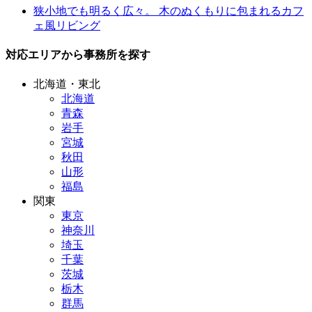
狭小地でも明るく広々。 木のぬくもりに包まれるカフ
ェ風リビング
対応エリアから事務所を探す
北海道・東北
北海道
青森
岩手
宮城
秋田
山形
福島
関東
東京
神奈川
埼玉
千葉
茨城
栃木
群馬