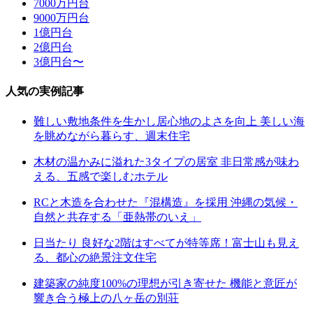
7000万円台
9000万円台
1億円台
2億円台
3億円台〜
人気の実例記事
難しい敷地条件を生かし居心地のよさを向上 美しい海
を眺めながら暮らす、週末住宅
木材の温かみに溢れた3タイプの居室 非日常感が味わ
える、五感で楽しむホテル
RCと木造を合わせた『混構造』を採用 沖縄の気候・
自然と共存する「亜熱帯のいえ」
日当たり 良好な2階はすべてが特等席！富士山も見え
る、都心の絶景注文住宅
建築家の純度100%の理想が引き寄せた 機能と意匠が
響き合う極上の八ヶ岳の別荘