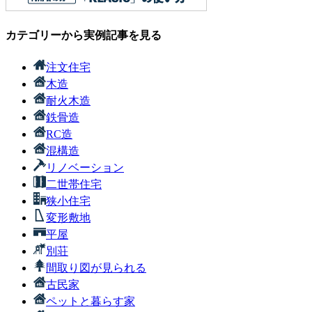
カテゴリーから実例記事を見る
注文住宅
木造
耐火木造
鉄骨造
RC造
混構造
リノベーション
二世帯住宅
狭小住宅
変形敷地
平屋
別荘
間取り図が見られる
古民家
ペットと暮らす家