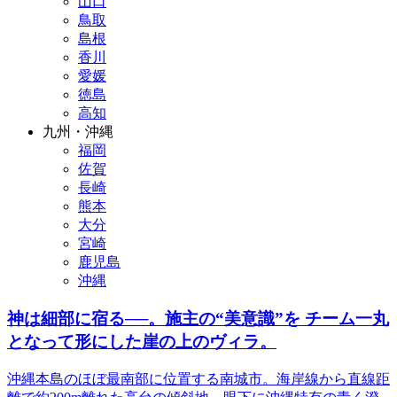
山口
鳥取
島根
香川
愛媛
徳島
高知
九州・沖縄
福岡
佐賀
長崎
熊本
大分
宮崎
鹿児島
沖縄
神は細部に宿る──。施主の“美意識”を チーム一丸
となって形にした崖の上のヴィラ。
沖縄本島のほぼ最南部に位置する南城市。海岸線から直線距