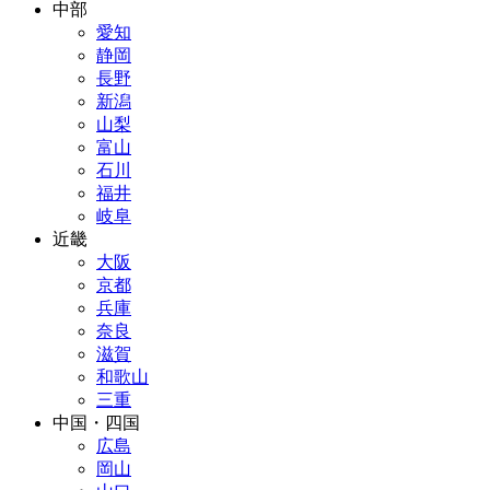
中部
愛知
静岡
長野
新潟
山梨
富山
石川
福井
岐阜
近畿
大阪
京都
兵庫
奈良
滋賀
和歌山
三重
中国・四国
広島
岡山