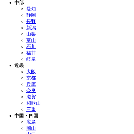
中部
愛知
静岡
長野
新潟
山梨
富山
石川
福井
岐阜
近畿
大阪
京都
兵庫
奈良
滋賀
和歌山
三重
中国・四国
広島
岡山