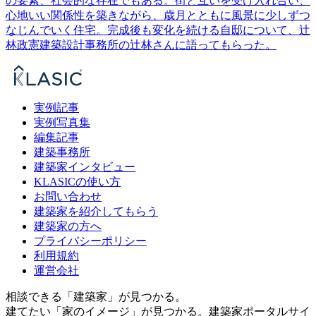
の要素、社会的な存在でもある。街と互いを受け入れ合い、
心地いい関係性を築きながら、歳月とともに風景に少しずつ
なじんでいく住宅。完成後も変化を続ける自邸について、辻
林政憲建築設計事務所の辻林さんに語ってもらった。
実例記事
実例写真集
編集記事
建築事務所
建築家インタビュー
KLASICの使い方
お問い合わせ
建築家を紹介してもらう
建築家の方へ
プライバシーポリシー
利用規約
運営会社
相談できる「建築家」が見つかる。
建てたい「家のイメージ」が見つかる。
建築家ポータルサイ