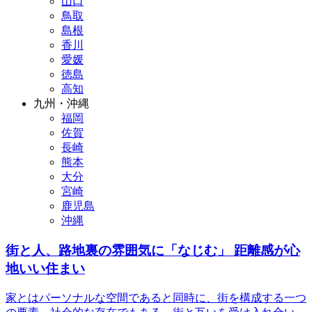
山口
鳥取
島根
香川
愛媛
徳島
高知
九州・沖縄
福岡
佐賀
長崎
熊本
大分
宮崎
鹿児島
沖縄
街と人、路地裏の雰囲気に「なじむ」 距離感が心
地いい住まい
家とはパーソナルな空間であると同時に、街を構成する一つ