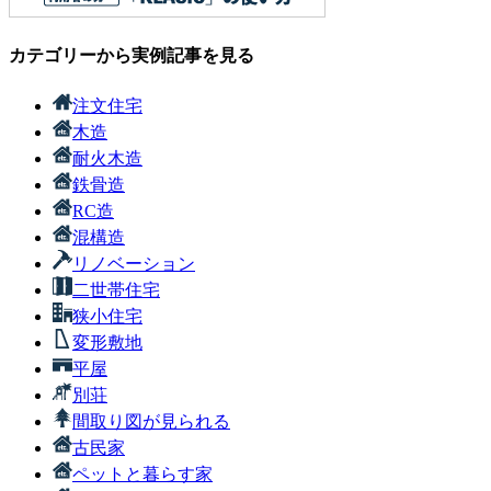
カテゴリーから実例記事を見る
注文住宅
木造
耐火木造
鉄骨造
RC造
混構造
リノベーション
二世帯住宅
狭小住宅
変形敷地
平屋
別荘
間取り図が見られる
古民家
ペットと暮らす家