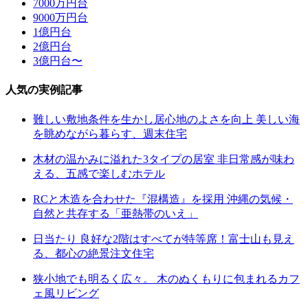
7000万円台
9000万円台
1億円台
2億円台
3億円台〜
人気の実例記事
難しい敷地条件を生かし居心地のよさを向上 美しい海
を眺めながら暮らす、週末住宅
木材の温かみに溢れた3タイプの居室 非日常感が味わ
える、五感で楽しむホテル
RCと木造を合わせた『混構造』を採用 沖縄の気候・
自然と共存する「亜熱帯のいえ」
日当たり 良好な2階はすべてが特等席！富士山も見え
る、都心の絶景注文住宅
狭小地でも明るく広々。 木のぬくもりに包まれるカフ
ェ風リビング