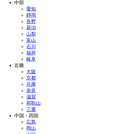
中部
愛知
静岡
長野
新潟
山梨
富山
石川
福井
岐阜
近畿
大阪
京都
兵庫
奈良
滋賀
和歌山
三重
中国・四国
広島
岡山