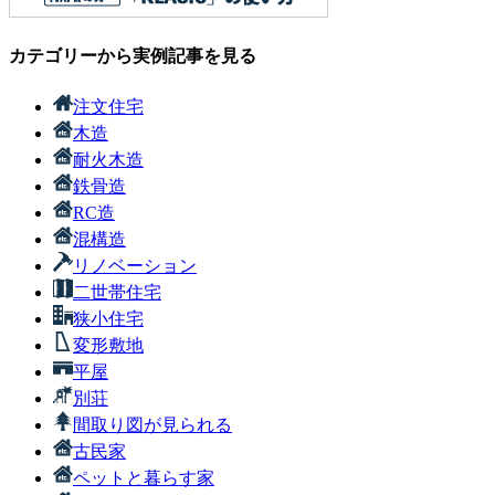
カテゴリーから実例記事を見る
注文住宅
木造
耐火木造
鉄骨造
RC造
混構造
リノベーション
二世帯住宅
狭小住宅
変形敷地
平屋
別荘
間取り図が見られる
古民家
ペットと暮らす家