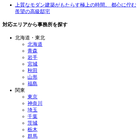
上質なモダン建築がもたらす極上の時間。 都心に佇む
羨望の高級邸宅
対応エリアから事務所を探す
北海道・東北
北海道
青森
岩手
宮城
秋田
山形
福島
関東
東京
神奈川
埼玉
千葉
茨城
栃木
群馬