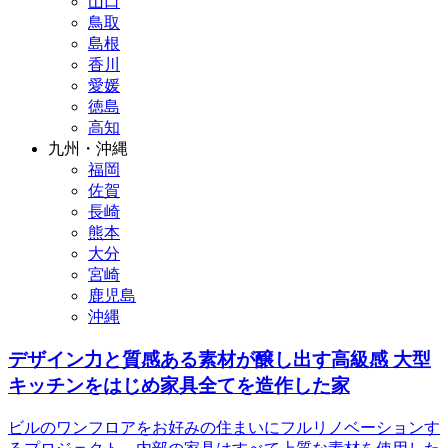
山口
鳥取
島根
香川
愛媛
徳島
高知
九州・沖縄
福岡
佐賀
長崎
熊本
大分
宮崎
鹿児島
沖縄
デザイン力と質感ある素材が醸し出す高級感 大型
キッチンをはじめ家具全てを造作した家
ビルのワンフロアをお好みの住まいにフルリノベーションす