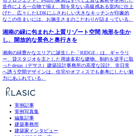
るプロジェクト。内部の家具はすべて上質な素材を使用した
造作による一点物で揃え、類を見ない高級感ある室内に仕上
げた。広々したLDKにふさわしい大きなキッチンが印象的
なこの住まいには、お施主さまのこだわりが詰まっている。
湘南の緑に包まれた上質リゾート空間 地形を生か
し、開放的な景色と奥行きを
湘南の緑豊かなエリアに誕生した「RIDGE」は、ギャラリ
ー、貸スタジオを主とした用途多彩な建物。制約を逆手に取
ったdesus（デサス）建築設計事務所の高度な設計、非日常
へ誘う空間デザインは、住宅やオフィスでも参考にしたい魅
力にあふれている。
実例記事
実例写真集
編集記事
建築事務所
建築家インタビュー