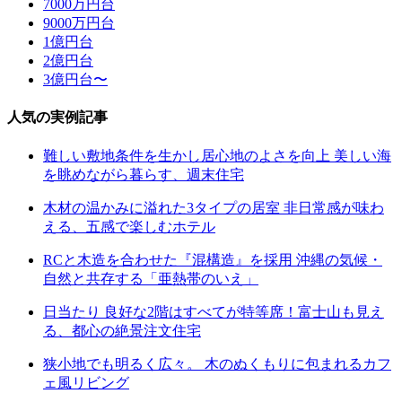
7000万円台
9000万円台
1億円台
2億円台
3億円台〜
人気の実例記事
難しい敷地条件を生かし居心地のよさを向上 美しい海
を眺めながら暮らす、週末住宅
木材の温かみに溢れた3タイプの居室 非日常感が味わ
える、五感で楽しむホテル
RCと木造を合わせた『混構造』を採用 沖縄の気候・
自然と共存する「亜熱帯のいえ」
日当たり 良好な2階はすべてが特等席！富士山も見え
る、都心の絶景注文住宅
狭小地でも明るく広々。 木のぬくもりに包まれるカフ
ェ風リビング