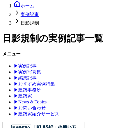
ホーム
実例記事
日影規制
日影規制
の実例記事一覧
メニュー
▶
実例記事
▶
実例写真集
▶
編集記事
▶
おすすめ実例特集
▶
建築事務所
▶
建築家
▶
News & Topics
▶
お問い合わせ
▶
建築家紹介サービス