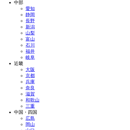
中部
愛知
静岡
長野
新潟
山梨
富山
石川
福井
岐阜
近畿
大阪
京都
兵庫
奈良
滋賀
和歌山
三重
中国・四国
広島
岡山