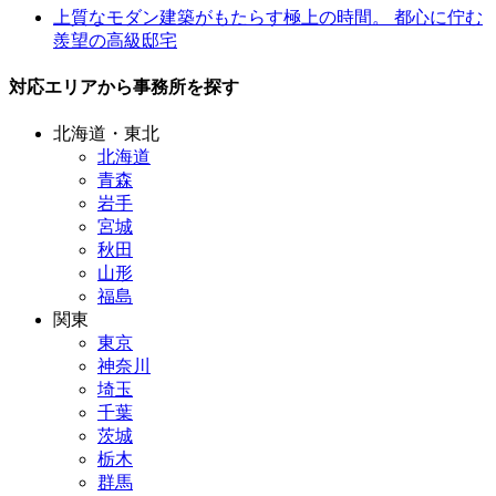
上質なモダン建築がもたらす極上の時間。 都心に佇む
羨望の高級邸宅
対応エリアから事務所を探す
北海道・東北
北海道
青森
岩手
宮城
秋田
山形
福島
関東
東京
神奈川
埼玉
千葉
茨城
栃木
群馬