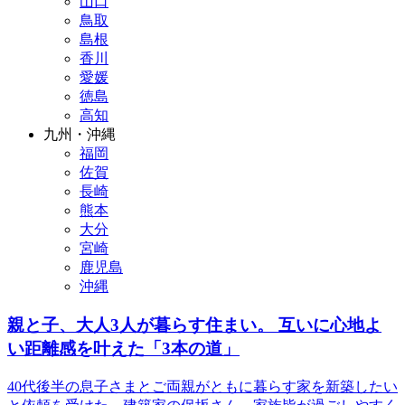
山口
鳥取
島根
香川
愛媛
徳島
高知
九州・沖縄
福岡
佐賀
長崎
熊本
大分
宮崎
鹿児島
沖縄
親と子、大人3人が暮らす住まい。 互いに心地よ
い距離感を叶えた「3本の道」
40代後半の息子さまとご両親がともに暮らす家を新築したい