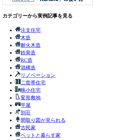
カテゴリーから実例記事を見る
注文住宅
木造
耐火木造
鉄骨造
RC造
混構造
リノベーション
二世帯住宅
狭小住宅
変形敷地
平屋
別荘
間取り図が見られる
古民家
ペットと暮らす家