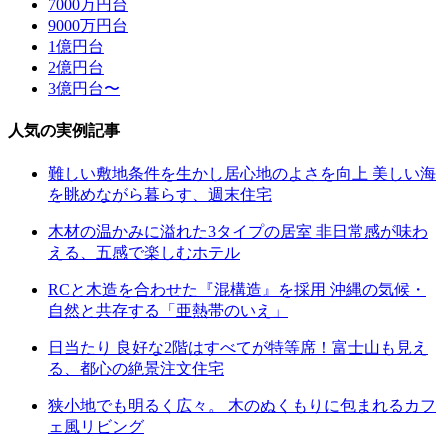
7000万円台
9000万円台
1億円台
2億円台
3億円台〜
人気の実例記事
難しい敷地条件を生かし居心地のよさを向上 美しい海
を眺めながら暮らす、週末住宅
木材の温かみに溢れた3タイプの居室 非日常感が味わ
える、五感で楽しむホテル
RCと木造を合わせた『混構造』を採用 沖縄の気候・
自然と共存する「亜熱帯のいえ」
日当たり 良好な2階はすべてが特等席！富士山も見え
る、都心の絶景注文住宅
狭小地でも明るく広々。 木のぬくもりに包まれるカフ
ェ風リビング