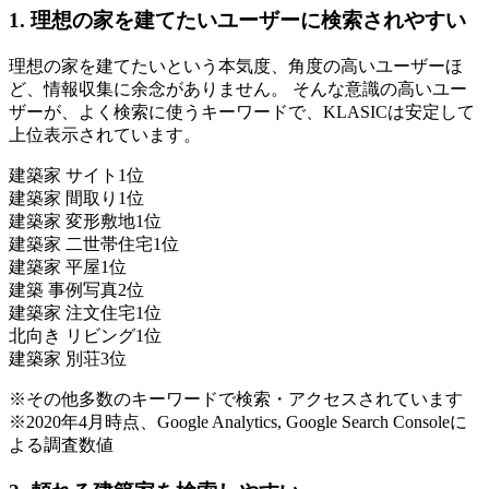
1. 理想の家を建てたいユーザーに検索されやすい
理想の家を建てたいという本気度、角度の高いユーザーほ
ど、情報収集に余念がありません。 そんな意識の高いユー
ザーが、よく検索に使うキーワードで、KLASICは安定して
上位表示されています。
建築家 サイト
1位
建築家 間取り
1位
建築家 変形敷地
1位
建築家 二世帯住宅
1位
建築家 平屋
1位
建築 事例写真
2位
建築家 注文住宅
1位
北向き リビング
1位
建築家 別荘
3位
※その他多数のキーワードで検索・アクセスされています
※2020年4月時点、Google Analytics, Google Search Consoleに
よる調査数値