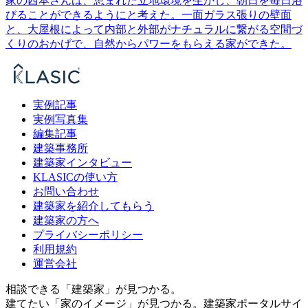
家の西本さんは、恵まれた立地環境を生かし、朝日を毎日浴
びることができるようにと考えた。一面ガラス張りの壁面
と、大屋根によって内部と外部がナチュラルに繋がる空間づ
くりのおかげで、自然からパワーをもらえる家ができた。
実例記事
実例写真集
編集記事
建築事務所
建築家インタビュー
KLASICの使い方
お問い合わせ
建築家を紹介してもらう
建築家の方へ
プライバシーポリシー
利用規約
運営会社
相談できる「建築家」が見つかる。
建てたい「家のイメージ」が見つかる。
建築家ポータルサイ