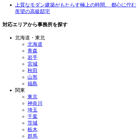
上質なモダン建築がもたらす極上の時間。 都心に佇む
羨望の高級邸宅
対応エリアから事務所を探す
北海道・東北
北海道
青森
岩手
宮城
秋田
山形
福島
関東
東京
神奈川
埼玉
千葉
茨城
栃木
群馬