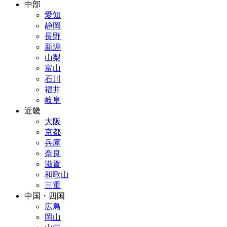
中部
愛知
静岡
長野
新潟
山梨
富山
石川
福井
岐阜
近畿
大阪
京都
兵庫
奈良
滋賀
和歌山
三重
中国・四国
広島
岡山