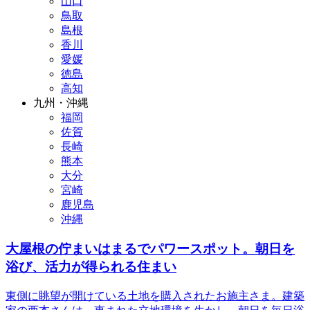
山口
鳥取
島根
香川
愛媛
徳島
高知
九州・沖縄
福岡
佐賀
長崎
熊本
大分
宮崎
鹿児島
沖縄
大屋根の佇まいはまるでパワースポット。朝日を
浴び、活力が得られる住まい
東側に眺望が開けている土地を購入されたお施主さま。建築