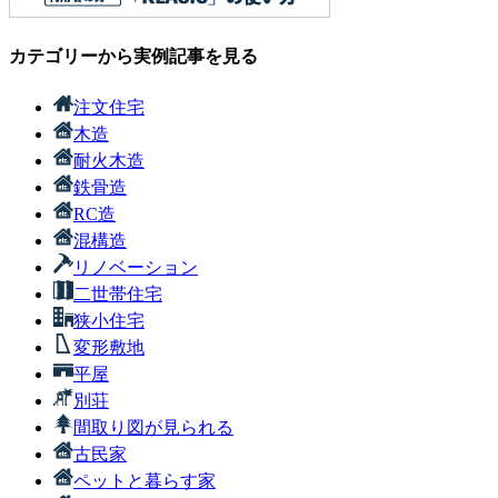
カテゴリーから実例記事を見る
注文住宅
木造
耐火木造
鉄骨造
RC造
混構造
リノベーション
二世帯住宅
狭小住宅
変形敷地
平屋
別荘
間取り図が見られる
古民家
ペットと暮らす家