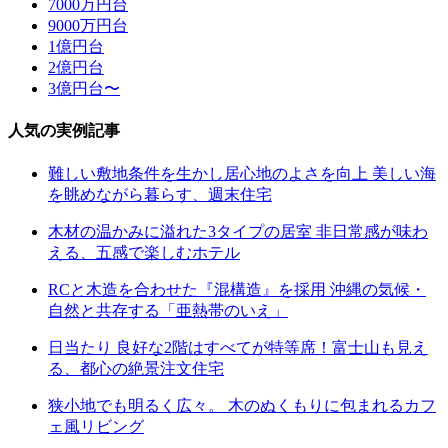
7000万円台
9000万円台
1億円台
2億円台
3億円台〜
人気の実例記事
難しい敷地条件を生かし居心地のよさを向上 美しい海
を眺めながら暮らす、週末住宅
木材の温かみに溢れた3タイプの居室 非日常感が味わ
える、五感で楽しむホテル
RCと木造を合わせた『混構造』を採用 沖縄の気候・
自然と共存する「亜熱帯のいえ」
日当たり 良好な2階はすべてが特等席！富士山も見え
る、都心の絶景注文住宅
狭小地でも明るく広々。 木のぬくもりに包まれるカフ
ェ風リビング