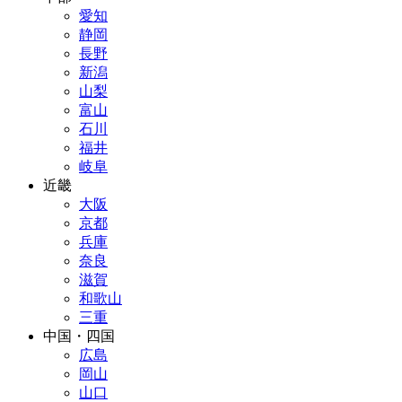
愛知
静岡
長野
新潟
山梨
富山
石川
福井
岐阜
近畿
大阪
京都
兵庫
奈良
滋賀
和歌山
三重
中国・四国
広島
岡山
山口