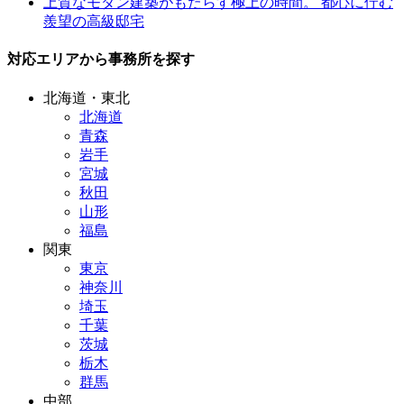
上質なモダン建築がもたらす極上の時間。 都心に佇む
羨望の高級邸宅
対応エリアから事務所を探す
北海道・東北
北海道
青森
岩手
宮城
秋田
山形
福島
関東
東京
神奈川
埼玉
千葉
茨城
栃木
群馬
中部