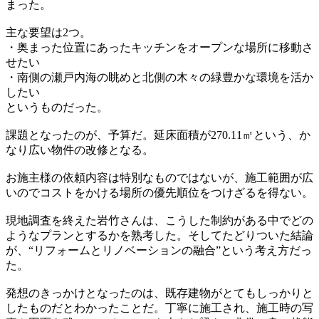
まった。
主な要望は2つ。
・奥まった位置にあったキッチンをオープンな場所に移動さ
せたい
・南側の瀬戸内海の眺めと北側の木々の緑豊かな環境を活か
したい
というものだった。
課題となったのが、予算だ。延床面積が270.11㎡という、か
なり広い物件の改修となる。
お施主様の依頼内容は特別なものではないが、施工範囲が広
いのでコストをかける場所の優先順位をつけざるを得ない。
現地調査を終えた岩竹さんは、こうした制約がある中でどの
ようなプランとするかを熟考した。そしてたどりついた結論
が、“リフォームとリノベーションの融合”という考え方だっ
た。
発想のきっかけとなったのは、既存建物がとてもしっかりと
したものだとわかったことだ。丁寧に施工され、施工時の写