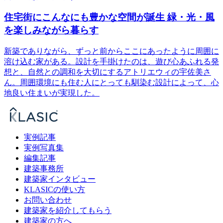
住宅街にこんなにも豊かな空間が誕生 緑・光・風
を楽しみながら暮らす
新築でありながら、ずっと前からここにあったように周囲に
溶け込む家がある。設計を手掛けたのは、遊び心あふれる発
想と、自然との調和を大切にするアトリエウィの宇佐美さ
ん。周囲環境にも住む人にとっても馴染む設計によって、心
地良い住まいが実現した。
実例記事
実例写真集
編集記事
建築事務所
建築家インタビュー
KLASICの使い方
お問い合わせ
建築家を紹介してもらう
建築家の方へ