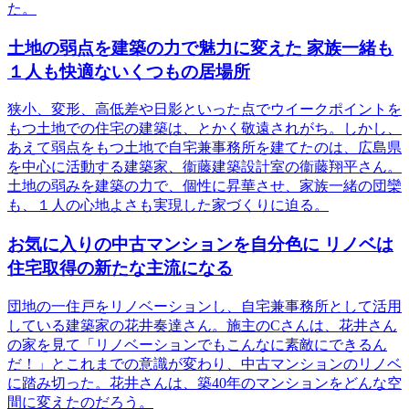
た。
土地の弱点を建築の力で魅力に変えた 家族一緒も
１人も快適ないくつもの居場所
狭小、変形、高低差や日影といった点でウイークポイントを
もつ土地での住宅の建築は、とかく敬遠されがち。しかし、
あえて弱点をもつ土地で自宅兼事務所を建てたのは、広島県
を中心に活動する建築家、衞藤建築設計室の衞藤翔平さん。
土地の弱みを建築の力で、個性に昇華させ、家族一緒の団欒
も、１人の心地よさも実現した家づくりに迫る。
お気に入りの中古マンションを自分色に リノベは
住宅取得の新たな主流になる
団地の一住戸をリノベーションし、自宅兼事務所として活用
している建築家の花井奏達さん。施主のCさんは、花井さん
の家を見て「リノベーションでもこんなに素敵にできるん
だ！」とこれまでの意識が変わり、中古マンションのリノベ
に踏み切った。花井さんは、築40年のマンションをどんな空
間に変えたのだろう。