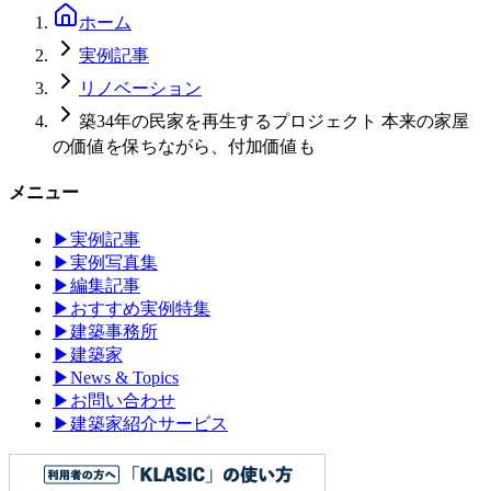
ホーム
実例記事
リノベーション
築34年の民家を再生するプロジェクト 本来の家屋
の価値を保ちながら、付加価値も
メニュー
▶
実例記事
▶
実例写真集
▶
編集記事
▶
おすすめ実例特集
▶
建築事務所
▶
建築家
▶
News & Topics
▶
お問い合わせ
▶
建築家紹介サービス