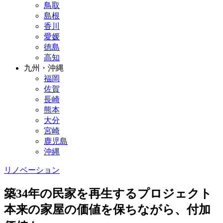
鳥取
島根
香川
愛媛
徳島
高知
九州・沖縄
福岡
佐賀
長崎
熊本
大分
宮崎
鹿児島
沖縄
リノベーション
築34年の民家を再生するプロジェクト
本来の家屋の価値を保ちながら、付加