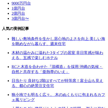
9000万円台
1億円台
2億円台
3億円台〜
人気の実例記事
難しい敷地条件を生かし居心地のよさを向上 美しい海
を眺めながら暮らす、週末住宅
木材の温かみに溢れた3タイプの居室 非日常感が味わ
える、五感で楽しむホテル
RCと木造を合わせた『混構造』を採用 沖縄の気候・
自然と共存する「亜熱帯のいえ」
日当たり 良好な2階はすべてが特等席！富士山も見え
る、都心の絶景注文住宅
狭小地でも明るく広々。 木のぬくもりに包まれるカフ
ェ風リビング