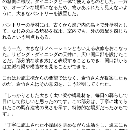
の窓側に移設。ダイニングと一体で使えるものとした。一方
で、オープンな場所になるため、物があふれたり見えないよ
うに、大きなパントリーを設置した。
パントリーの壁材には、古くから瀬戸内の島々で外壁材とし
て、なじみのある焼杉を採用。室内でも、外の気配を感じら
れるという利点もある。
もう一点、大きなリノベーションともいえる改修をおこなっ
た。リビング・ダイニングの天井に、広い開口部を設けたこ
とだ。部分的な吹き抜けと表現することもでき、開口部から
は立派な梁や構造材を見ることができる。
これはお施主様からの要望ではなく、岩竹さんが提案したも
のだ。岩竹さんはその意図を、こう説明してくれた。
「しっかりとした大きく太い梁や構造材を、毎日の暮らしで
目にして欲しいと思ったのです。この部分は、丁寧に建てら
れたこの既存建物の良さを示す、特徴的な場所だったからで
す」。
「丁寧に施工された小屋組を眺めながら生活をし、過去にも