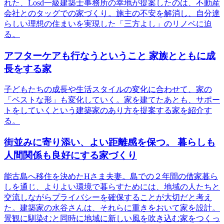
れた、Losd一級建築士事務所の幸地が提案したのは、不動産
会社とのタッグでの家づくり。施主の不安を解消し、自分達
らしい理想の住まいを実現した「三方よし」のリノベに迫
る。
アフターケアも行なうということ 家族とともに成
長をする家
子どもたちの成長や生活スタイルの変化に合わせて、家の
「ベストな形」も変化していく。家を建てたあとも、サポー
トをしていくという建築家のあり方を提案する家を紹介す
る。
街並みに寄り添い、よい距離感を保つ。 暮らしも
人間関係も良好にする家づくり
能古島へ移住を決めたHさま夫妻。島での２年間の借家暮ら
しを通じ、よりよい環境で暮らすためには、地域の人たちと
交流しながらプライバシーを確保することが大切だと考え
た。建築家の水谷さんは、それらに重きをおいて家を設計。
景観に馴染むと同時に地域に新しい風を吹き込む家をつくっ