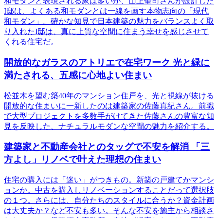
和モダンと表現される家は多いが、山上聖司さんが設計した
I邸は、よくある和モダンとは一線を画す本物志向の「現代
和モダン」。確かな知見で日本建築の魅力をバランスよく取
り入れたI邸は、真に上質な空間に住まう幸せを感じさせて
くれる住宅だ。
開放的なガラスのアトリエで在宅ワーク 光と緑に
満たされる、五感に心地よい住まい
松並木を望む築40年のマンション住戸を、光と視線が抜ける
開放的な住まいに一新したのは建築家の佐藤真紀さん。前職
で大型プロジェクトを多数手がけてきた佐藤さんの豊富な知
見を反映した、ナチュラルモダンな空間の魅力を紹介する。
建築家と不動産会社とのタッグで不安を解消 「三
方よし」リノベで叶えた理想の住まい
住宅の購入には「迷い」がつきもの。新築の戸建てかマンシ
ョンか。中古を購入しリノベーションすることだって選択肢
の１つ。さらには、自分たちのスタイルに合うか？資金計画
は大丈夫か？など不安も多い。そんな不安を施主から相談さ