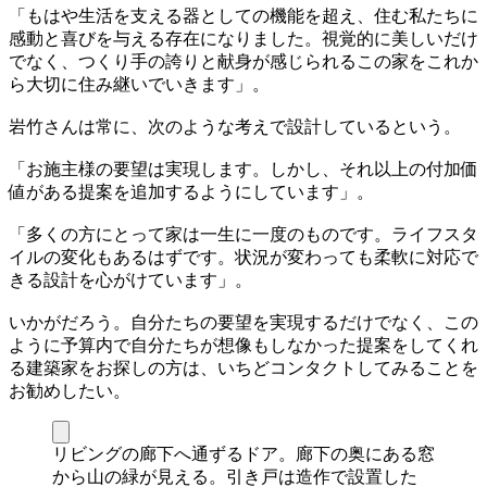
「もはや生活を支える器としての機能を超え、住む私たちに
感動と喜びを与える存在になりました。視覚的に美しいだけ
でなく、つくり手の誇りと献身が感じられるこの家をこれか
ら大切に住み継いでいきます」。
岩竹さんは常に、次のような考えで設計しているという。
「お施主様の要望は実現します。しかし、それ以上の付加価
値がある提案を追加するようにしています」。
「多くの方にとって家は一生に一度のものです。ライフスタ
イルの変化もあるはずです。状況が変わっても柔軟に対応で
きる設計を心がけています」。
いかがだろう。自分たちの要望を実現するだけでなく、この
ように予算内で自分たちが想像もしなかった提案をしてくれ
る建築家をお探しの方は、いちどコンタクトしてみることを
お勧めしたい。
リビングの廊下へ通ずるドア。廊下の奥にある窓
から山の緑が見える。引き戸は造作で設置した