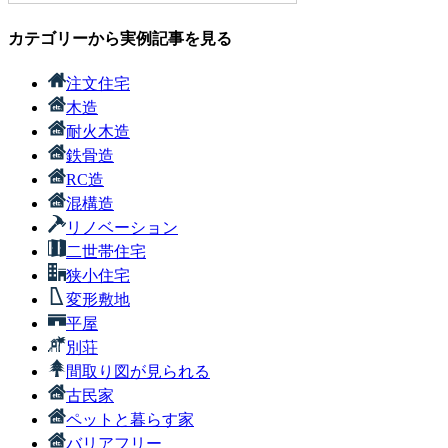
カテゴリーから実例記事を見る
注文住宅
木造
耐火木造
鉄骨造
RC造
混構造
リノベーション
二世帯住宅
狭小住宅
変形敷地
平屋
別荘
間取り図が見られる
古民家
ペットと暮らす家
バリアフリー