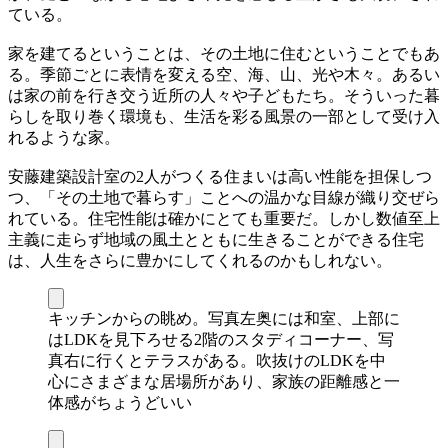
ている。
家を建てるということは、その土地に住むということでもあ
る。季節ごとに表情を変える空、海、山、光や木々。あるい
は家の前を行き交う近所の人々や子どもたち。そういった暮
らしを取り巻く環境も、生活を彩る風景の一部として受け入
れるような家。
安藤建築設計室の2人がつくる住まいは高い性能を担保しつ
つ、「その土地で暮らす」ことへの温かな目線が織り交ぜら
れている。住宅性能は確かにとても重要だ。しかし数値至上
主義に走らず地域の風土とともに生きることができる住宅
は、人生をさらに豊かにしてくれるのかもしれない。
キッチンからの眺め。写真左奥には和室、上部に
はLDKを見下ろせる2階のスタディコーナー、写
真右に行くとテラスがある。吹抜けのLDKを中
心にさまざまな居場所があり、家族の距離感と一
体感がちょうどいい