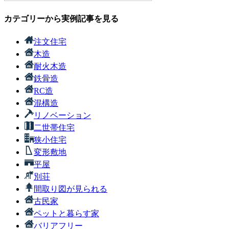
カテゴリーから実例記事を見る
注文住宅
木造
耐火木造
鉄骨造
RC造
混構造
リノベーション
二世帯住宅
狭小住宅
変形敷地
平屋
別荘
間取り図が見られる
古民家
ペットと暮らす家
バリアフリー