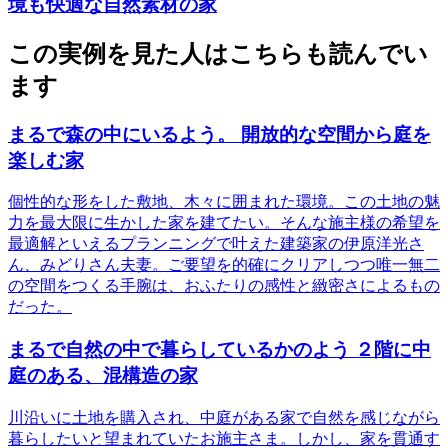
境も快適な自然素材の家
この実例を見た人はこちらも読んでい
ます
まるで森の中にいるよう。 開放的な空間から庭を
楽しむ家
個性的な形をした敷地、木々に囲まれた環境。この土地の魅
力を最大限に生かした家を建てたい。そんな施主様の希望を
最適解といえるプランニングで叶えた建築家の伊原洋光さ
ん、みどりさん夫妻。ご要望を的確にクリアしつつ唯一無二
の空間をつくる手腕は、おふたりの感性と緻密さによるもの
だった。
まるで自然の中で暮らしているかのよう ２階に中
庭のある、混構造の家
川沿いに土地を購入され、中庭がある家で自然を感じながら
暮らしたいと望まれていたお施主さま。しかし、家を貫通す