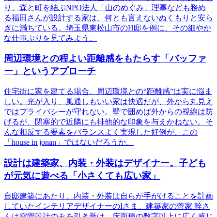
り、森と町を結ぶNPO法人「山のめぐみ」理事なども務め
る福田さんが設計する家は、何とも言えないぬくもりと安ら
ぎに満ちている。埼玉県東松山市のH邸を例に、その細やか
な仕事ぶりを見てみよう。
周辺環境との程よい距離感をもたらす「バッファ
ー」というアプローチ
住宅街に家を建てる場合、周辺環境との“距離感”は実に悩ま
しい。光が入り、風通しもいい家は快適だが、外から丸見え
ではプライバシーが守れない。壁で囲めば外からの視線は防
げるが、閉塞的で近隣にも排他的な印象を与えかねない。そ
んな相反する要素をバランスよく実現した好例が、この
「house in jonan」ではないだろうか。
設計は建築家、内装・外装はデザイナー。子ども
が元気に遊べる「小さくても広い家」
自邸建築にあたり、内装・外装は自らが手がけることを計画
していたインテリアデザイナーのIさま。建築家の菅家 幹さ
んは空間設計のみを引き受け、床面積の数字以上に広く感じ