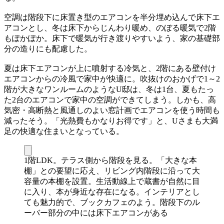
空調は階段下に床置き型のエアコンを半分埋め込んで床下エ
アコンとし、冬は床下からじんわり暖め、のぼる暖気で2階
もぽかぽか。床下で暖気が行き渡りやすいよう、家の基礎部
分の造りにも配慮した。
夏は床下エアコンが上に噴射する冷気と、2階にある壁付け
エアコンからの冷風で家中が快適に。吹抜けのおかげで1～2
階が大きなワンルームのようなU邸は、冬は1台、夏もたっ
た2台のエアコンで家中の空調ができてしまう。しかも、高
気密・高断熱と風通しのよい窓計画でエアコンを使う時間も
減ったそう。「光熱費もかなりお得です」と、Uさまも大満
足の快適な住まいとなっている。
1階LDK。テラス側から階段を見る。「大きな本
棚」との要望に応え、リビング内階段に沿って大
容量の本棚を設置。生活動線上で蔵書が自然に目
に入り、本が身近な存在になる。インテリアとし
ても魅力的で、ブックカフェのよう。階段下のル
ーバー部分の中には床下エアコンがある