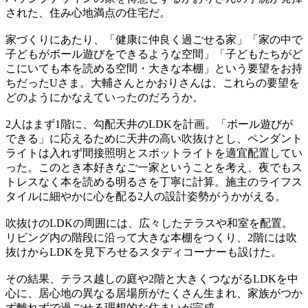
された、住み心地満点の住宅だ。
家づくりにあたり、「健康に仲良く過ごせる家」「家の中で
子どもがボール遊びをできるような空間」「子どもたちがど
こにいても本を読める空間・大きな本棚」という要望をお持
ちだったUさま。大輔さんとかおりさんは、これらの要望を
どのようにかなえていったのだろうか。
2人はまず1階に、勾配天井のLDKを計画。「ボール遊びが
できる」に応えるために天井の高い吹抜けとし、ペンダント
ライトは入れず間接照明とスポットライトを適宜配置してい
った。このとき本好きなご一家ということを考え、夜でもス
トレスなく本を読める明るさを丁寧に計算。施主のライフス
タイルに細やかに心を配る2人の設計姿勢がうかがえる。
吹抜けのLDKの周囲には、広々したテラスや和室を配置。
リビング内の階段に沿って大きな本棚をつくり、2階には吹
抜けからLDKを見下ろせるスタディコーナーも設けた。
その結果、テラス越しの庭や2階と大きくつながるLDKを中
心に、居心地の異なる居場所がたくさん生まれ、家族がつか
ず離れずで過ごせる理想的な住まいが完成。