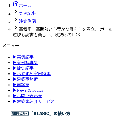
ホーム
実例記事
注文住宅
高気密・高断熱と心豊かな暮らしを両立。 ボール
遊びも読書も楽しい、吹抜けのLDK
メニュー
▶
実例記事
▶
実例写真集
▶
編集記事
▶
おすすめ実例特集
▶
建築事務所
▶
建築家
▶
News & Topics
▶
お問い合わせ
▶
建築家紹介サービス