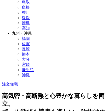
鳥取
島根
香川
愛媛
徳島
高知
九州・沖縄
福岡
佐賀
長崎
熊本
大分
宮崎
鹿児島
沖縄
注文住宅
高気密・高断熱と心豊かな暮らしを両
立。