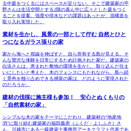
る中庭をつくるにはスペースが足りない。そこで建築家の平
野さんは生活空間とする2階の真ん中に広々とした庭をつく
ることを提案。強度や排水などの課題はあったが、混構造を
取り入れ実現した。
素材を生かし、風景の一部として佇む 自然とひと
つになるガラス張りの家
家から海へと視線を伸ばすと、自ら所有する島が見える。そ
んな贅沢な体験を日常にするため計画された家だ。建築家の
白浜さんは、恵まれた敷地の環境を生かし、取り込んだ住ま
いにしたいと考えた。木のフェンスにもたれながら、島へ続
く景色を独り占めできる感覚の家は、どのように実現された
のだろうか。
建材の伐採に施主様も参加！ 安心とぬくもりの
「自然素材の家」
シンプルな木の家をテーマにこだわり、建築材の“地産地
消”に取り組む建築家の福田義房（ふくだ・よしふさ）さ
ん。川越市にある一級建築士事務所アーキクラフト代表であ