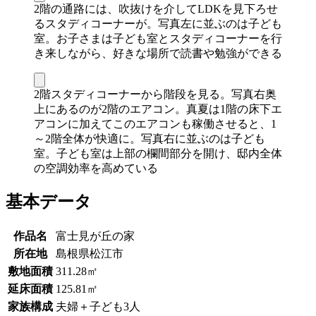
2階の通路には、吹抜けを介してLDKを見下ろせ
るスタディコーナーが。写真左に並ぶのは子ども
室。お子さまは子ども室とスタディコーナーを行
き来しながら、好きな場所で読書や勉強ができる
2階スタディコーナーから階段を見る。写真右奥
上にあるのが2階のエアコン。真夏は1階の床下エ
アコンに加えてこのエアコンも稼働させると、1
～2階全体が快適に。写真右に並ぶのは子ども
室。子ども室は上部の欄間部分を開け、邸内全体
の空調効率を高めている
基本データ
作品名
富士見が丘の家
所在地
島根県松江市
敷地面積
311.28㎡
延床面積
125.81㎡
家族構成
夫婦＋子ども3人