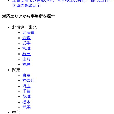
上質なモダン建築がもたらす極上の時間。 都心に佇む
羨望の高級邸宅
対応エリアから事務所を探す
北海道・東北
北海道
青森
岩手
宮城
秋田
山形
福島
関東
東京
神奈川
埼玉
千葉
茨城
栃木
群馬
中部