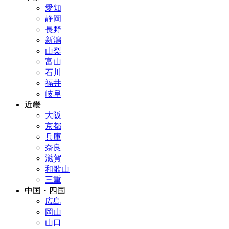
愛知
静岡
長野
新潟
山梨
富山
石川
福井
岐阜
近畿
大阪
京都
兵庫
奈良
滋賀
和歌山
三重
中国・四国
広島
岡山
山口