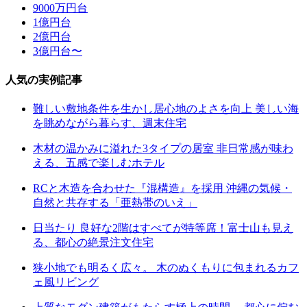
9000万円台
1億円台
2億円台
3億円台〜
人気の実例記事
難しい敷地条件を生かし居心地のよさを向上 美しい海
を眺めながら暮らす、週末住宅
木材の温かみに溢れた3タイプの居室 非日常感が味わ
える、五感で楽しむホテル
RCと木造を合わせた『混構造』を採用 沖縄の気候・
自然と共存する「亜熱帯のいえ」
日当たり 良好な2階はすべてが特等席！富士山も見え
る、都心の絶景注文住宅
狭小地でも明るく広々。 木のぬくもりに包まれるカフ
ェ風リビング