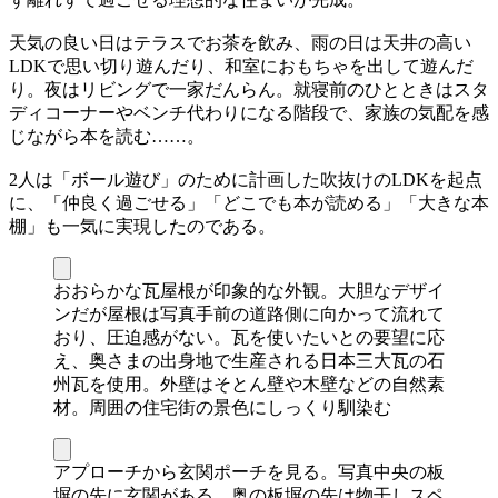
天気の良い日はテラスでお茶を飲み、雨の日は天井の高い
LDKで思い切り遊んだり、和室におもちゃを出して遊んだ
り。夜はリビングで一家だんらん。就寝前のひとときはスタ
ディコーナーやベンチ代わりになる階段で、家族の気配を感
じながら本を読む……。
2人は「ボール遊び」のために計画した吹抜けのLDKを起点
に、「仲良く過ごせる」「どこでも本が読める」「大きな本
棚」も一気に実現したのである。
おおらかな瓦屋根が印象的な外観。大胆なデザイ
ンだが屋根は写真手前の道路側に向かって流れて
おり、圧迫感がない。瓦を使いたいとの要望に応
え、奥さまの出身地で生産される日本三大瓦の石
州瓦を使用。外壁はそとん壁や木壁などの自然素
材。周囲の住宅街の景色にしっくり馴染む
アプローチから玄関ポーチを見る。写真中央の板
塀の先に玄関がある。奥の板塀の先は物干しスペ