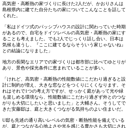
高気密・高断熱の家づくりに長けた2人だが、かおりさんは
島根県内に建てた自分たちの家についてこんなことを話して
くれた。
「私はドイツ式のパッシブハウスの設計に関わっていた時期
があるので、自宅をドイツレベルの高気密・高断熱の家にす
ることも考えました。でも2人でじっくり話し合い、日本は
気候も違うし、『ここに建てるならそういう家じゃないね』
との結論になりました」
地方の長閑なエリアでの家づくりは都市部に比べてゆとりが
あり、景色や採光条件に恵まれていることが多い。
「けれど、高気密・高断熱の性能数値にこだわり過ぎると設
計に制約が増え、大きな窓などをつくりにくくなります。そ
れはそれで1つの考え方ですが、せっかく庭があって光や緑
も楽しめる環境なら、性能数値にこだわり過ぎず外とのつな
がりも大切にしたいと思いました」と大輔さん。そうしてで
きた安藤邸は、庭と大きくつながる気持ちのよい住まいだ。
U邸も先述の通り高いレベルの気密・断熱性能を備えている
が、庭とつながる心地よさや光を感じる豊かさも大切にされ