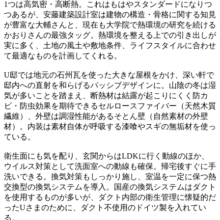
1つは高気密・高断熱。これはもはやスタンダードになりつ
つあるが、安藤建築設計室は建物の構造・骨格に関する知見
が豊富な大輔さんと、現在も大学院で熱環境の研究を続ける
かおりさんの最強タッグ。熱環境を整える上での引き出しが
実に多く、土地の風土や敷地条件、ライフスタイルに合わせ
て最適なものを計画してくれる。
U邸では地元の石州瓦を使った大きな屋根をかけ、深い軒で
邸内への直射を和らげるパッシブデザインに。山陰の冬は湿
気が多いことを踏まえ、断熱材は結露が起こりにくく防カ
ビ・防虫効果を期待できるセルロースファイバー（天然木質
繊維）、外壁は調湿性能があるそとん壁（自然素材の外壁
材）。内装は素材自体が呼吸する漆喰やスギの無垢材を使っ
ている。
衛生面にも気を配り、玄関からはLDKに行く動線のほか、
ウイルス対策として洗面室への動線も確保。帰宅後すぐに手
洗いできる。換気対策もしっかり施し、室温を一定に保つ熱
交換型の換気システムを導入。国産の換気システムはダクト
を使用するものが多いが、ダクト内部の衛生管理に懐疑的だ
ったUさまのために、ダクト不使用のドイツ製を入れてい
る。