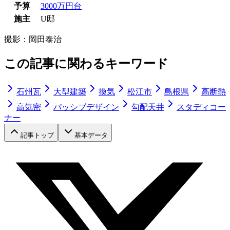
予算
3000万円台
施主
U邸
撮影：
岡田泰治
この記事に関わるキーワード
石州瓦
大型建築
換気
松江市
島根県
高断熱
高気密
パッシブデザイン
勾配天井
スタディコー
ナー
記事トップ
基本データ