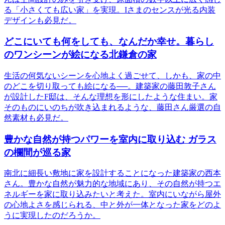
る「小さくても広い家」を実現。Iさまのセンスが光る内装
デザインも必見だ。
どこにいても何をしても、なんだか幸せ。暮らし
のワンシーンが絵になる北鎌倉の家
生活の何気ないシーンを心地よく過ごせて、しかも、家の中
のどこを切り取っても絵になる──。建築家の藤田敦子さん
が設計したF邸は、そんな理想を形にしたような住まい。家
そのものにいのちが吹き込まれるような、藤田さん厳選の自
然素材も必見だ。
豊かな自然が持つパワーを室内に取り込む ガラス
の欄間が巡る家
南北に細長い敷地に家を設計することになった建築家の西本
さん。豊かな自然が魅力的な地域にあり、その自然が持つエ
ネルギーを家に取り込みたいと考えた。室内にいながら屋外
の心地よさを感じられる、中と外が一体となった家をどのよ
うに実現したのだろうか。