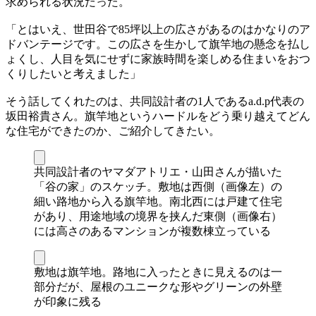
求められる状況だった。
「とはいえ、世田谷で85坪以上の広さがあるのはかなりのア
ドバンテージです。この広さを生かして旗竿地の懸念を払し
ょくし、人目を気にせずに家族時間を楽しめる住まいをおつ
くりしたいと考えました」
そう話してくれたのは、共同設計者の1人であるa.d.p代表の
坂田裕貴さん。旗竿地というハードルをどう乗り越えてどん
な住宅ができたのか、ご紹介してきたい。
共同設計者のヤマダアトリエ・山田さんが描いた
「谷の家」のスケッチ。敷地は西側（画像左）の
細い路地から入る旗竿地。南北西には戸建て住宅
があり、用途地域の境界を挟んだ東側（画像右）
には高さのあるマンションが複数棟立っている
敷地は旗竿地。路地に入ったときに見えるのは一
部分だが、屋根のユニークな形やグリーンの外壁
が印象に残る