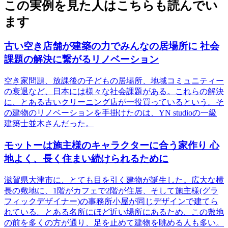
この実例を見た人はこちらも読んでい
ます
古い空き店舗が建築の力でみんなの居場所に 社会
課題の解決に繋がるリノベーション
空き家問題、放課後の子どもの居場所、地域コミュニティー
の衰退など、日本には様々な社会課題がある。これらの解決
に、とある古いクリーニング店が一役買っているという。そ
の建物のリノベーションを手掛けたのは、YN studioの一級
建築士並木さんだった。
モットーは施主様のキャラクターに合う家作り 心
地よく、長く住まい続けられるために
滋賀県大津市に、とても目を引く建物が誕生した。広大な横
長の敷地に、1階がカフェで2階が住居、そして施主様(グラ
フィックデザイナー)の事務所小屋が同じデザインで建てら
れている。とある名所にほど近い場所にあるため、この敷地
の前を多くの方が通り、足を止めて建物を眺める人も多い。