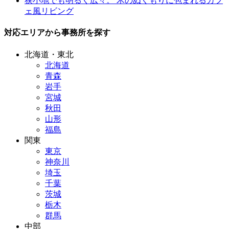
狭小地でも明るく広々。 木のぬくもりに包まれるカフ
ェ風リビング
対応エリアから事務所を探す
北海道・東北
北海道
青森
岩手
宮城
秋田
山形
福島
関東
東京
神奈川
埼玉
千葉
茨城
栃木
群馬
中部