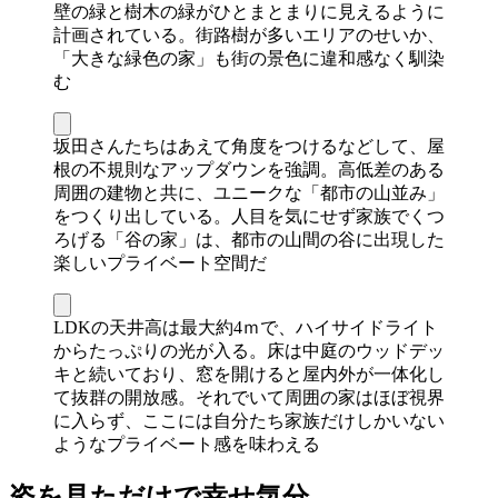
壁の緑と樹木の緑がひとまとまりに見えるように
計画されている。街路樹が多いエリアのせいか、
「大きな緑色の家」も街の景色に違和感なく馴染
む
坂田さんたちはあえて角度をつけるなどして、屋
根の不規則なアップダウンを強調。高低差のある
周囲の建物と共に、ユニークな「都市の山並み」
をつくり出している。人目を気にせず家族でくつ
ろげる「谷の家」は、都市の山間の谷に出現した
楽しいプライベート空間だ
LDKの天井高は最大約4ｍで、ハイサイドライト
からたっぷりの光が入る。床は中庭のウッドデッ
キと続いており、窓を開けると屋内外が一体化し
て抜群の開放感。それでいて周囲の家はほぼ視界
に入らず、ここには自分たち家族だけしかいない
ようなプライベート感を味わえる
姿を見ただけで幸せ気分