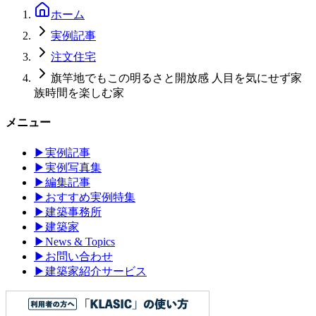
ホーム
実例記事
注文住宅
旗竿地でもこの明るさと開放感 人目を気にせず家
族時間を楽しむ家
メニュー
▶
実例記事
▶
実例写真集
▶
編集記事
▶
おすすめ実例特集
▶
建築事務所
▶
建築家
▶
News & Topics
▶
お問い合わせ
▶
建築家紹介サービス