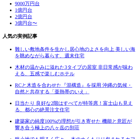
9000万円台
1億円台
2億円台
3億円台〜
人気の実例記事
難しい敷地条件を生かし居心地のよさを向上 美しい海
を眺めながら暮らす、週末住宅
木材の温かみに溢れた3タイプの居室 非日常感が味わ
える、五感で楽しむホテル
RCと木造を合わせた『混構造』を採用 沖縄の気候・
自然と共存する「亜熱帯のいえ」
日当たり 良好な2階はすべてが特等席！富士山も見え
る、都心の絶景注文住宅
建築家の純度100%の理想が引き寄せた 機能と意匠が
響き合う極上の八ヶ岳の別荘