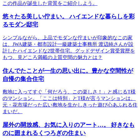
この作品が誕生した背景をご紹介しよう。
悠々たる美しい佇まい。 ハイエンドな暮らしを彩
るモダン邸宅
シンプルながら、上品でモダンな佇まいが印象的なこの家
は、JWA建築・都市設計一級建築士事務所 渡辺純さんが設
計したハイエンドな2世帯住宅。グッドデザイン賞受賞歴を
もつ、見どころ満載の上質空間の魅力とは？
住んでたことが一生の思い出に。豊かな空間性が
自慢の集合住宅
敷地に入ってすぐ「何だろう、この楽しさ！」と感じるT様
のマンション。「ここは特別」とT様が言うマンションは、
元・花市場だった広い敷地を生かしきった遊び心あふれる住
まいだ。
屋外の開放感、お気に入りのアート…。 好きなも
のに囲まれるくつろぎの住まい