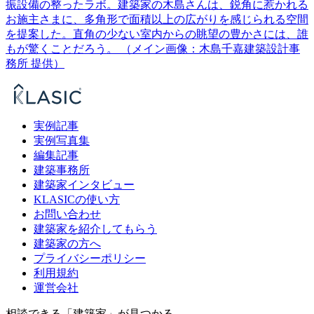
振設備の整ったラボ。建築家の木島さんは、鋭角に惹かれる
お施主さまに、多角形で面積以上の広がりを感じられる空間
を提案した。直角の少ない室内からの眺望の豊かさには、誰
もが驚くことだろう。 （メイン画像：木島千嘉建築設計事
務所 提供）
実例記事
実例写真集
編集記事
建築事務所
建築家インタビュー
KLASICの使い方
お問い合わせ
建築家を紹介してもらう
建築家の方へ
プライバシーポリシー
利用規約
運営会社
相談できる「建築家」が見つかる。