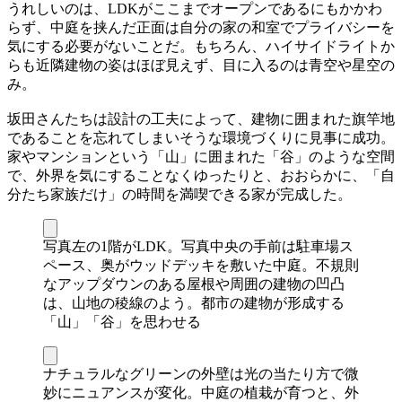
うれしいのは、LDKがここまでオープンであるにもかかわ
らず、中庭を挟んだ正面は自分の家の和室でプライバシーを
気にする必要がないことだ。もちろん、ハイサイドライトか
らも近隣建物の姿はほぼ見えず、目に入るのは青空や星空の
み。
坂田さんたちは設計の工夫によって、建物に囲まれた旗竿地
であることを忘れてしまいそうな環境づくりに見事に成功。
家やマンションという「山」に囲まれた「谷」のような空間
で、外界を気にすることなくゆったりと、おおらかに、「自
分たち家族だけ」の時間を満喫できる家が完成した。
写真左の1階がLDK。写真中央の手前は駐車場ス
ペース、奥がウッドデッキを敷いた中庭。不規則
なアップダウンのある屋根や周囲の建物の凹凸
は、山地の稜線のよう。都市の建物が形成する
「山」「谷」を思わせる
ナチュラルなグリーンの外壁は光の当たり方で微
妙にニュアンスが変化。中庭の植栽が育つと、外