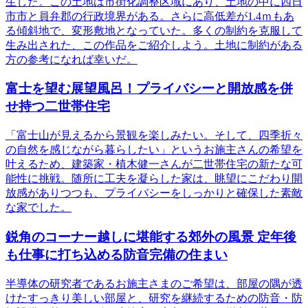
生した。この土地は市街化調整区域にあり、土地の中に四日
市市と員弁郡の行政境界がある。さらに高低差が1.4ｍもあ
る傾斜地で、変形敷地となっていた。多くの制約を克服して
生み出された、この作品をご紹介しよう。土地に制約がある
方の参考になれば幸いだ。
富士を望む展望風呂！プライバシーと開放感を併
せ持つ二世帯住宅
「富士山が見えるから景観を楽しみたい。そして、四季折々
の自然を感じながら暮らしたい」というお施主さんの希望を
叶えるため、建築家・植木健一さんが二世帯住宅の新たな可
能性に挑戦。随所に工夫を凝らした家は、眺望にこだわり開
放感がありつつも、プライバシーをしっかりと確保した素敵
な家でした。
鋭角のコーナー越しに堪能する郊外の風景 定年後
も仕事に打ち込める防音完備の住まい
半導体の研究者であるお施主さまのご希望は、部屋の隅が透
けたすっきり美しい部屋と、研究を継続するための防音・防