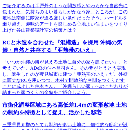
ご紹介するのは半戸外のような開放感とやわらかな自然光に
包まれた、気持ちのよい暮らしがかなう家。ところが、この
敷地は南側に隣家が迫る厳しい条件だったそう。ハードルを
乗り越え、趣味のアートを楽しめる心地よい住まいをつくり
上げた谷山建築設計室の秘策とは？
RCと木造を合わせた『混構造』を採用 沖縄の気
候・自然と共存する「亜熱帯のいえ」
「いつか沖縄の海が見える土地に自分の家を建てたい」。と
考えていた、ADeRの仲本昌司さん。その夢がとうとう実現
し、誕生したのが豊見城市に建つ「亜熱帯のいえ」だ。外壁
に頑丈なRCを用いつつ、木材で開放的な空間をつくりだす
ことに成功した仲本さん。「沖縄らしい家」へのこだわりが
詰まった家づくりの全貌をご紹介しよう。
市街化調整区域にある高低差1.4ｍの変形敷地 土地
の制約を特徴として捉え、活かした邸宅
三重県員弁郡のとても制約が多い土地に、個性的な邸宅が誕