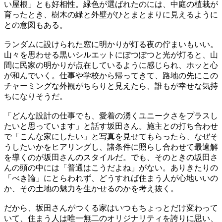
い屋根」とも好相性。緑色が選ばれたのには、中庭の植栽が
育ったとき、樹木の緑と外壁がひとまとまりに見えるように
との意図もある。
ランダムに設けられた窓に明かりが灯る夜の佇まいもいい。
山々を思わせる黒いシルエットにぽつぽつと光が灯ると、山
間に民家の明かりが点在しているように感じられ、ホッと心
が和んでいく。仕事や学校から帰ってきて、路地の先にこの
チャーミングな外観がちらりと見えたら、誰もが幸せな気持
ちになりそうだ。
「どんな設計の仕事でも、愛着の湧くユニークさをプラスし
たいと思っています」と話す坂田さん。施主との打ち合わせ
で「こんな家にしたい」と写真を見せてもらったら、なぜそ
うしたいかをヒアリングし、諸条件に照らし合わせて最適解
を導くのが坂田さんのスタイルだ。でも、そのときの坂田さ
んの頭の中には「普通はこうだよね」がない。ありきたりの
「べき論」にとらわれず、どうすれば住まう人が心地いいの
か、その土地の魅力を生かせるのかを考え抜く。
だから、坂田さんがつくる家はいつもちょっとだけ変わって
いて、住まう人は唯一無二のオリジナリティを誇りに思い、