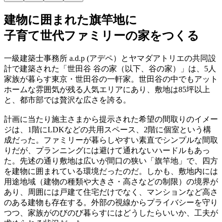
建物に囲まれた旗竿地に
子育て世代ファミリーの家をつくる
一級建築士事務所 a.d.p (アデペ）とヤマダアトリエの共同設
計で建築された「世田谷 谷の家（以下、谷の家）」は、5人
家族が暮らす東京・世田谷の一軒家。世田谷の中でもアット
ホームな雰囲気が残る人気エリアにあり、敷地は85坪以上
と、都市部では贅沢な広さを誇る。
計画に当たり施主さまから提示された希望の間取りのイメー
ジは、1階にLDKなどの共用スペース、2階に個室という構
成だった。ファミリーが暮らしやすい素直でシンプルな間取
りだが、プランニングには避けて通れないハードルもあっ
た。先述の通り敷地は広いが間口の狭い「旗竿地」で、四方
を建物に囲まれている環境だったのだ。しかも、敷地内には
用途地域（建物の種類や大きさ・高さなどの制限）の境界が
あり、周囲には戸建て住宅だけでなく、マンションなど高さ
のある建物も存在する。外部の視線からプライバシーを守り
つつ、家族がのびのび暮らすにはどうしたらいいか、工夫が