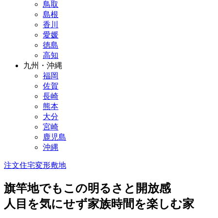
鳥取
島根
香川
愛媛
徳島
高知
九州・沖縄
福岡
佐賀
長崎
熊本
大分
宮崎
鹿児島
沖縄
注文住宅
変形敷地
旗竿地でもこの明るさと開放感
人目を気にせず家族時間を楽しむ家