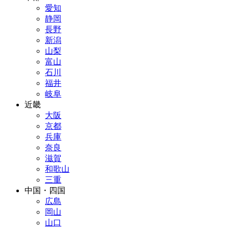
愛知
静岡
長野
新潟
山梨
富山
石川
福井
岐阜
近畿
大阪
京都
兵庫
奈良
滋賀
和歌山
三重
中国・四国
広島
岡山
山口