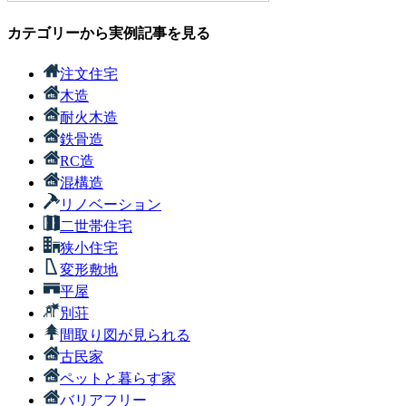
カテゴリーから実例記事を見る
注文住宅
木造
耐火木造
鉄骨造
RC造
混構造
リノベーション
二世帯住宅
狭小住宅
変形敷地
平屋
別荘
間取り図が見られる
古民家
ペットと暮らす家
バリアフリー