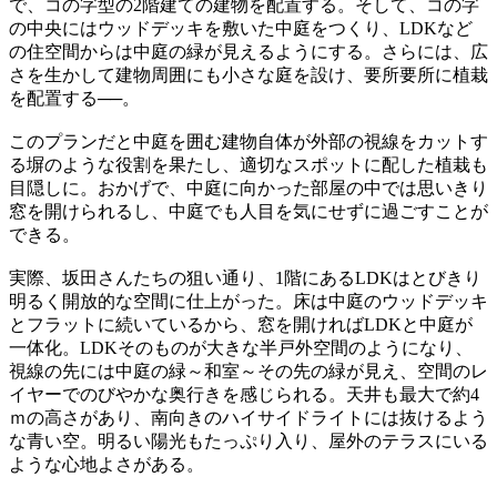
で、コの字型の2階建ての建物を配置する。そして、コの字
の中央にはウッドデッキを敷いた中庭をつくり、LDKなど
の住空間からは中庭の緑が見えるようにする。さらには、広
さを生かして建物周囲にも小さな庭を設け、要所要所に植栽
を配置する──。
このプランだと中庭を囲む建物自体が外部の視線をカットす
る塀のような役割を果たし、適切なスポットに配した植栽も
目隠しに。おかげで、中庭に向かった部屋の中では思いきり
窓を開けられるし、中庭でも人目を気にせずに過ごすことが
できる。
実際、坂田さんたちの狙い通り、1階にあるLDKはとびきり
明るく開放的な空間に仕上がった。床は中庭のウッドデッキ
とフラットに続いているから、窓を開ければLDKと中庭が
一体化。LDKそのものが大きな半戸外空間のようになり、
視線の先には中庭の緑～和室～その先の緑が見え、空間のレ
イヤーでのびやかな奥行きを感じられる。天井も最大で約4
ｍの高さがあり、南向きのハイサイドライトには抜けるよう
な青い空。明るい陽光もたっぷり入り、屋外のテラスにいる
ような心地よさがある。