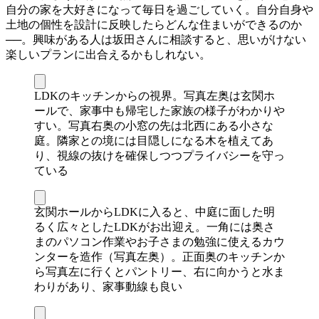
自分の家を大好きになって毎日を過ごしていく。自分自身や
土地の個性を設計に反映したらどんな住まいができるのか
──。興味がある人は坂田さんに相談すると、思いがけない
楽しいプランに出合えるかもしれない。
LDKのキッチンからの視界。写真左奥は玄関ホ
ールで、家事中も帰宅した家族の様子がわかりや
すい。写真右奥の小窓の先は北西にある小さな
庭。隣家との境には目隠しになる木を植えてあ
り、視線の抜けを確保しつつプライバシーを守っ
ている
玄関ホールからLDKに入ると、中庭に面した明
るく広々としたLDKがお出迎え。一角には奥さ
まのパソコン作業やお子さまの勉強に使えるカウ
ンターを造作（写真左奥）。正面奥のキッチンか
ら写真左に行くとパントリー、右に向かうと水ま
わりがあり、家事動線も良い