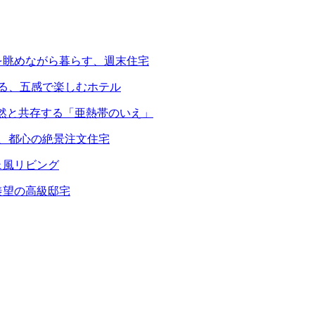
を眺めながら暮らす、週末住宅
える、五感で楽しむホテル
自然と共存する「亜熱帯のいえ」
る、都心の絶景注文住宅
ェ風リビング
羨望の高級邸宅