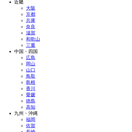
近畿
大阪
京都
兵庫
奈良
滋賀
和歌山
三重
中国・四国
広島
岡山
山口
鳥取
島根
香川
愛媛
徳島
高知
九州・沖縄
福岡
佐賀
長崎