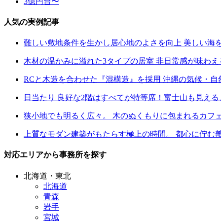
3億円台〜
人気の実例記事
難しい敷地条件を生かし居心地のよさを向上 美しい海
木材の温かみに溢れた3タイプの居室 非日常感が味わ
RCと木造を合わせた『混構造』を採用 沖縄の気候・
日当たり 良好な2階はすべてが特等席！富士山も見え
狭小地でも明るく広々。 木のぬくもりに包まれるカフ
上質なモダン建築がもたらす極上の時間。 都心に佇む
対応エリアから事務所を探す
北海道・東北
北海道
青森
岩手
宮城