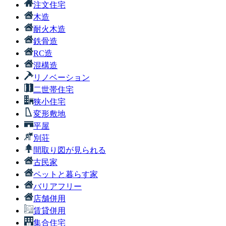
注文住宅
木造
耐火木造
鉄骨造
RC造
混構造
リノベーション
二世帯住宅
狭小住宅
変形敷地
平屋
別荘
間取り図が見られる
古民家
ペットと暮らす家
バリアフリー
店舗併用
賃貸併用
集合住宅