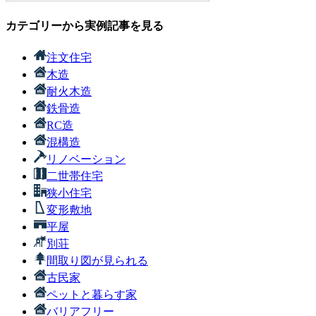
カテゴリーから実例記事を見る
注文住宅
木造
耐火木造
鉄骨造
RC造
混構造
リノベーション
二世帯住宅
狭小住宅
変形敷地
平屋
別荘
間取り図が見られる
古民家
ペットと暮らす家
バリアフリー