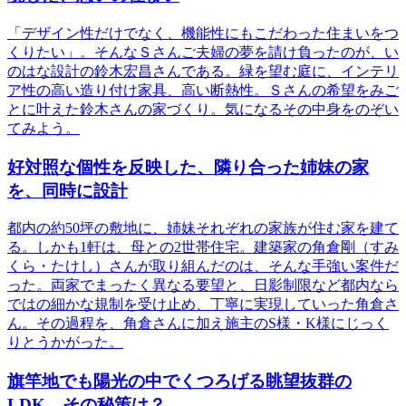
「デザイン性だけでなく、機能性にもこだわった住まいをつ
くりたい」。そんなＳさんご夫婦の夢を請け負ったのが、い
のはな設計の鈴木宏昌さんである。緑を望む庭に、インテリ
ア性の高い造り付け家具、高い断熱性。Ｓさんの希望をみご
とに叶えた鈴木さんの家づくり。気になるその中身をのぞい
てみよう。
好対照な個性を反映した、隣り合った姉妹の家
を、同時に設計
都内の約50坪の敷地に、姉妹それぞれの家族が住む家を建て
る。しかも1軒は、母との2世帯住宅。建築家の角倉剛（すみ
くら・たけし）さんが取り組んだのは、そんな手強い案件だ
った。両家でまったく異なる要望と、日影制限など都内なら
ではの細かな規制を受け止め、丁寧に実現していった角倉さ
ん。その過程を、角倉さんに加え施主のS様・K様にじっく
りとうかがった。
旗竿地でも陽光の中でくつろげる眺望抜群の
LDK。その秘策は？