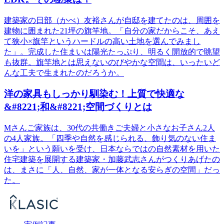
建築家の日部（かべ）友裕さんが自邸を建てたのは、周囲を
建物に囲まれた21坪の旗竿地。「自分の家だからこそ、あえ
て狭小×旗竿というハードルの高い土地を選んでみまし
た」。完成した住まいは陽光たっぷり、明るく開放的で眺望
も抜群。旗竿地とは思えないのびやかな空間は、いったいど
んな工夫で生まれたのだろうか。
洋の家具もしっかり馴染む！上質で快適な
&#8221;和&#8221;空間づくりとは
Mさんご家族は、30代の共働きご夫婦と小さなお子さん2人
の4人家族。「四季や自然を感じられる、飾り気のない住ま
いを」という願いを受け、日本ならではの自然素材を用いた
住宅建築を展開する建築家・加藤武志さんがつくりあげたの
は、まさに「人、自然、家が一体となる安らぎの空間」だっ
た。