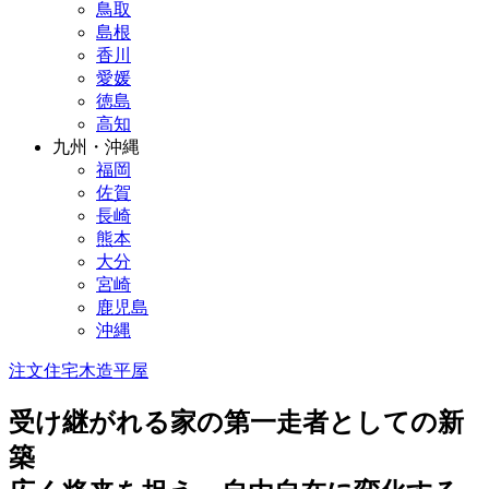
鳥取
島根
香川
愛媛
徳島
高知
九州・沖縄
福岡
佐賀
長崎
熊本
大分
宮崎
鹿児島
沖縄
注文住宅
木造
平屋
受け継がれる家の第一走者としての新
築