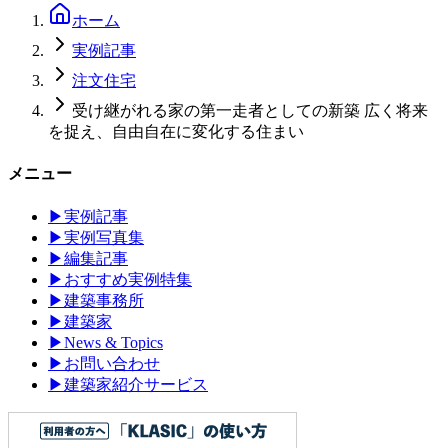
ホーム
実例記事
注文住宅
受け継がれる家の第一走者としての新築 広く将来
を捉え、自由自在に変化する住まい
メニュー
▶
実例記事
▶
実例写真集
▶
編集記事
▶
おすすめ実例特集
▶
建築事務所
▶
建築家
▶
News & Topics
▶
お問い合わせ
▶
建築家紹介サービス