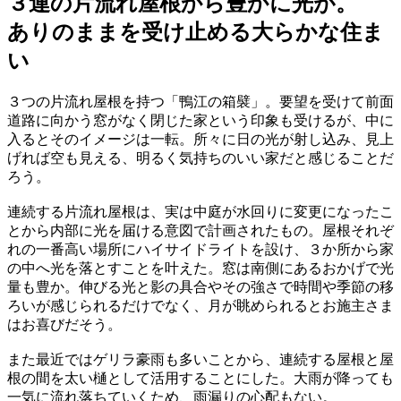
３連の片流れ屋根から豊かに光が。
ありのままを受け止める大らかな住ま
い
３つの片流れ屋根を持つ「鴨江の箱襞」。要望を受けて前面
道路に向かう窓がなく閉じた家という印象も受けるが、中に
入るとそのイメージは一転。所々に日の光が射し込み、見上
げれば空も見える、明るく気持ちのいい家だと感じることだ
ろう。
連続する片流れ屋根は、実は中庭が水回りに変更になったこ
とから内部に光を届ける意図で計画されたもの。屋根それぞ
れの一番高い場所にハイサイドライトを設け、３か所から家
の中へ光を落とすことを叶えた。窓は南側にあるおかげで光
量も豊か。伸びる光と影の具合やその強さで時間や季節の移
ろいが感じられるだけでなく、月が眺められるとお施主さま
はお喜びだそう。
また最近ではゲリラ豪雨も多いことから、連続する屋根と屋
根の間を太い樋として活用することにした。大雨が降っても
一気に流れ落ちていくため、雨漏りの心配もない。