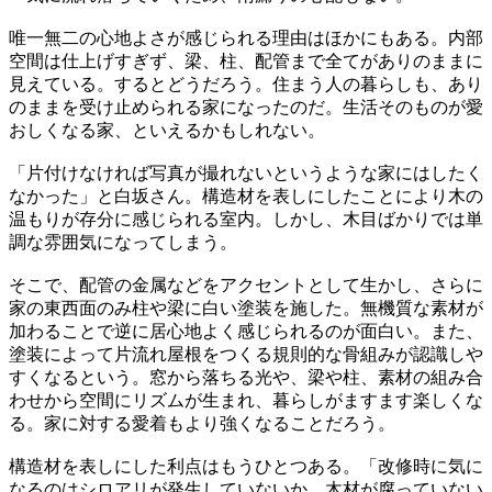
唯一無二の心地よさが感じられる理由はほかにもある。内部
空間は仕上げすぎず、梁、柱、配管まで全てがありのままに
見えている。するとどうだろう。住まう人の暮らしも、あり
のままを受け止められる家になったのだ。生活そのものが愛
おしくなる家、といえるかもしれない。
「片付けなければ写真が撮れないというような家にはしたく
なかった」と白坂さん。構造材を表しにしたことにより木の
温もりが存分に感じられる室内。しかし、木目ばかりでは単
調な雰囲気になってしまう。
そこで、配管の金属などをアクセントとして生かし、さらに
家の東西面のみ柱や梁に白い塗装を施した。無機質な素材が
加わることで逆に居心地よく感じられるのが面白い。また、
塗装によって片流れ屋根をつくる規則的な骨組みが認識しや
すくなるという。窓から落ちる光や、梁や柱、素材の組み合
わせから空間にリズムが生まれ、暮らしがますます楽しくな
る。家に対する愛着もより強くなることだろう。
構造材を表しにした利点はもうひとつある。「改修時に気に
なるのはシロアリが発生していないか、木材が腐っていない