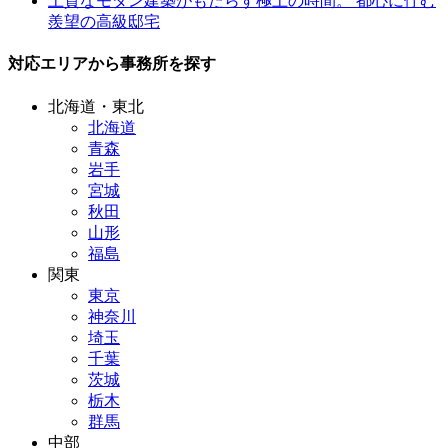
上質なモダン建築がもたらす極上の時間。 都心に佇む
羨望の高級邸宅
対応エリアから事務所を探す
北海道・東北
北海道
青森
岩手
宮城
秋田
山形
福島
関東
東京
神奈川
埼玉
千葉
茨城
栃木
群馬
中部