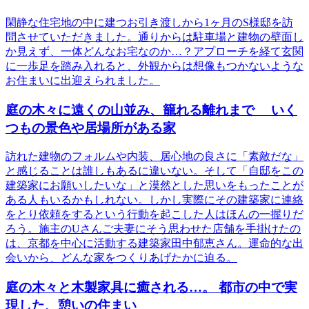
閑静な住宅地の中に建つお引き渡しから1ヶ月のS様邸を訪
問させていただきました。通りからは駐車場と建物の壁面し
か見えず、一体どんなお宅なのか…？アプローチを経て玄関
に一歩足を踏み入れると、外観からは想像もつかないような
お住まいに出迎えられました。
庭の木々に遠くの山並み、籠れる離れまで いく
つもの景色や居場所がある家
訪れた建物のフォルムや内装、居心地の良さに「素敵だな」
と感じることは誰しもあるに違いない。そして「自邸をこの
建築家にお願いしたいな」と漠然とした思いをもったことが
ある人もいるかもしれない。しかし実際にその建築家に連絡
をとり依頼をするという行動を起こした人はほんの一握りだ
ろう。施主のUさんご夫妻にそう思わせた店舗を手掛けたの
は、京都を中心に活動する建築家田中郁恵さん。運命的な出
会いから、どんな家をつくりあげたかに迫る。
庭の木々と木製家具に癒される…。 都市の中で実
現した、憩いの住まい