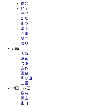
愛知
静岡
長野
新潟
山梨
富山
石川
福井
岐阜
近畿
大阪
京都
兵庫
奈良
滋賀
和歌山
三重
中国・四国
広島
岡山
山口