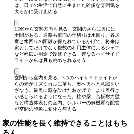
は、日々の生活で自然に生まれた雑多な雰囲気を
大らかに受け止める
LDKから玄関方向を見る。玄関のさらに奥には
土間がある。通路右壁面の仕切りは水回り。各居
室と水回りの距離が保たれているかげで、将来は
家としてだけでなく複数の利用主体によるシェア
など幅広い用途で改修できる。連なるハイサイド
ライトからは月も眺められるそう
玄関から室内を見る。3つのハイサイドライトか
らの光がリズミカルに落ち、奥へ奥へと意識をい
ざなう。最奥に窓を設けたおかげで、より奥行き
が感じられるようになった。柱や梁、合板耐力壁
など構造体表しの室内。シルバーの無機質な配管
が空間の印象に変化を与える
家の性能を長く維持できることはもち
ろん