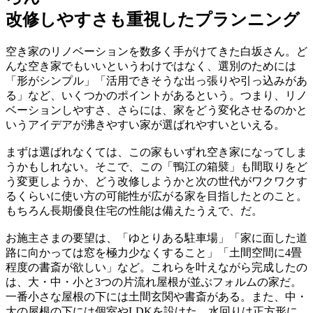
改修しやすさも重視したプランニング
空き家のリノベーションを数多く手がけてきた白坂さん。ど
んな空き家でもいいというわけではなく、選別のためには
「形がシンプル」「活用できそうな出っ張りや引っ込みがあ
る」など、いくつかのポイントがあるという。つまり、リノ
ベーションしやすさ、さらには、家をどう変化させるのかと
いうアイデアが沸きやすい家が選ばれやすいといえる。
まずは選ばれなくては、この家もいずれ空き家になってしま
うかもしれない。そこで、この「鴨江の箱襞」も間取りをど
う変更しようか、どう改修しようかと次の世代がワクワクす
るくらいに使い方の可能性が広がる家を目指したとのこと。
もちろん長期優良住宅の性能は備えたうえで、だ。
お施主さまの要望は、「ゆとりある駐車場」「家に面した道
路に向かっては窓を極力少なくすること」「土間空間に4畳
程度の書斎が欲しい」など。これらを叶えながら完成したの
は、大・中・小と3つの片流れ屋根が並ぶフォルムの家だ。
一番小さな屋根の下には土間玄関や書斎がある。また、中・
大の屋根の下には個室やLDKを設けた。水回りは正方形に