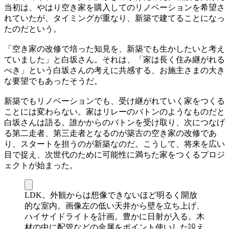
当初は、やはり空き家を購入してのリノベーションを希望さ
れていたが、タイミングが重なり、新築で建てることになっ
たのだという。
「空き家の改修で培った知見を、新築でも生かしたいと考え
ていました」と白坂さん。それは、「家は長く住み継がれる
べき」という白坂さんの考えに共感する、お施主さまの大き
な要望でもあったそうだ。
新築でもリノベーションでも、受け継がれていく家をつくる
ことには変わらない。家はリレーのバトンのようなものだと
白坂さんは語る。誰かからのバトンを受け取り、次につなげ
る第二走者、第三走者となるのが築古の空き家の改修であ
り、スタートを担うのが新築なのだ。こうして、将来を広い
目で捉え、次世代のために可能性に満ちた家をつくるプロジ
ェクトが始まった。
LDK。外観からは想像できないほど明るく開放
的な室内。画像左の低い天井から壁を立ち上げ、
ハイサイドライトを計画。豊かに日射が入る。木
材の中に配管などの金属をポイント使いした設え