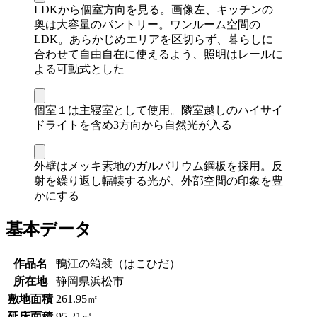
LDKから個室方向を見る。画像左、キッチンの
奥は大容量のパントリー。ワンルーム空間の
LDK。あらかじめエリアを区切らず、暮らしに
合わせて自由自在に使えるよう、照明はレールに
よる可動式とした
個室１は主寝室として使用。隣室越しのハイサイ
ドライトを含め3方向から自然光が入る
外壁はメッキ素地のガルバリウム鋼板を採用。反
射を繰り返し輻輳する光が、外部空間の印象を豊
かにする
基本データ
作品名
鴨江の箱襞（はこひだ）
所在地
静岡県浜松市
敷地面積
261.95㎡
延床面積
95.21㎡