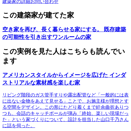
建築家の詳細
お問い合わせ
この建築家が建てた家
空き家を再び、長く暮らせる家にする。 既存建築
の可能性を引き出すワンルームの家
この実例を見た人はこちらも読んでい
ます
アメリカンスタイルからイメージを広げた インダ
ストリアルな素材感を楽しむ家
リビング階段のガス管手すりや露出配管など「一般的には表
に出ない金物をあえて見せる」ことで、お施主様が理想とす
る空間をデザイン。この形にたどり着くまで紆余曲折ありつ
つも、会話のキャッチボールが弾み「終始、楽しい現場だっ
た」という家づくりについて、設計を担当した山口千乃さん
に話を伺った。