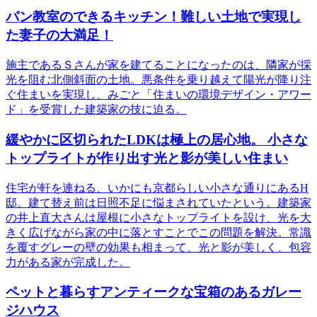
パン教室のできるキッチン！難しい土地で実現し
た妻子の大満足！
施主であるＳさんが家を建てることになったのは、隣家が採
光を阻む北側斜面の土地。悪条件を乗り越えて陽光が降り注
ぐ住まいを実現し、みごと「住まいの環境デザイン・アワー
ド」を受賞した建築家の技に迫る。
緩やかに区切られたLDKは極上の居心地。 小さな
トップライトが作り出す光と影が美しい住まい
住宅が軒を連ねる、いかにも京都らしい小さな通りにあるH
邸。建て替え前は日照不足に悩まされていたという。建築家
の井上直大さんは屋根に小さなトップライトを設け、光を大
きく広げながら家の中に落とすことでこの問題を解決。常識
を覆すグレーの壁の効果も相まって、光と影が美しく、包容
力がある家が完成した。
ペットと暮らすアンティークな宝箱のあるガレー
ジハウス