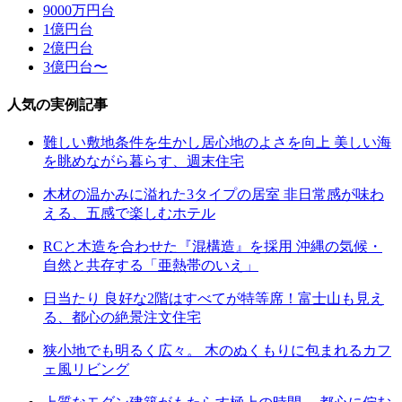
9000万円台
1億円台
2億円台
3億円台〜
人気の実例記事
難しい敷地条件を生かし居心地のよさを向上 美しい海
を眺めながら暮らす、週末住宅
木材の温かみに溢れた3タイプの居室 非日常感が味わ
える、五感で楽しむホテル
RCと木造を合わせた『混構造』を採用 沖縄の気候・
自然と共存する「亜熱帯のいえ」
日当たり 良好な2階はすべてが特等席！富士山も見え
る、都心の絶景注文住宅
狭小地でも明るく広々。 木のぬくもりに包まれるカフ
ェ風リビング