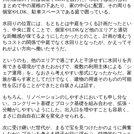
まとめて中の屋根の下あたり、家の中心に配置。その周りを
個室やLDK、駐車スペースである庭で囲っている。
水回りの位置には、もともとは中庭をつくる計画だったとい
う。中央に置くことで、個室やLDKなど他のエリアと適切
な距離感が保てるようにしたかったとのこと。計画が進むう
ちコストの関係で中庭でなく水回りとなったが、かえってそ
れがよい方向へ働いたそうだ。
というのも、他のエリアで過ごす人と干渉せずに水回りを共
有できる環境ができたおかげで、複数の利用主体による「シ
ェア運用」を、なおさら考えやすい形式になったからだ。家
族が暮らす家としてだけでなく、建物の用途そのものの可能
性を広げることができたと白坂さんは話す。
もちろん、リノベーションのしやすさにおいても申し分な
い。コンクリート基礎とブロック基礎を組み合わせ、拡張・
分離がしやすいようにした。出入口を増やすことも容易く、
まさに自由自在に家を変化させられる。
次に受け継いだ世代が、まるで宝を見つけたかのように興奮
しながらプランを考える様子が目に浮かぶ。特徴的なフォル