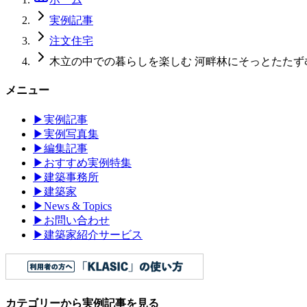
実例記事
注文住宅
木立の中での暮らしを楽しむ 河畔林にそっとたたず
メニュー
▶
実例記事
▶
実例写真集
▶
編集記事
▶
おすすめ実例特集
▶
建築事務所
▶
建築家
▶
News & Topics
▶
お問い合わせ
▶
建築家紹介サービス
カテゴリーから実例記事を見る