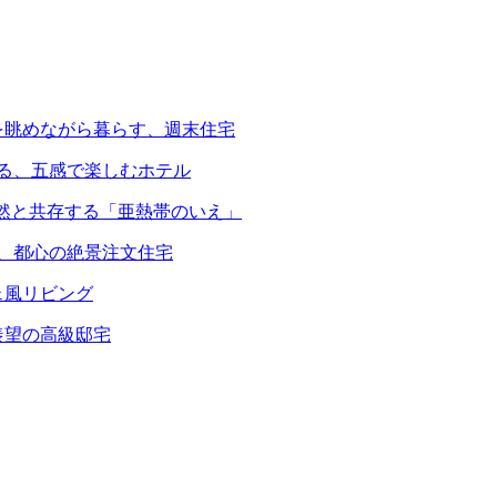
を眺めながら暮らす、週末住宅
える、五感で楽しむホテル
自然と共存する「亜熱帯のいえ」
る、都心の絶景注文住宅
ェ風リビング
羨望の高級邸宅