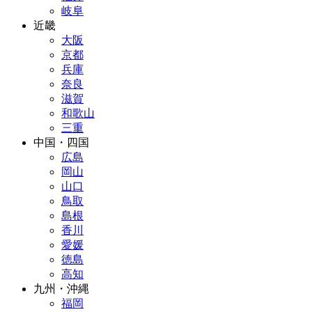
岐阜
近畿
大阪
京都
兵庫
奈良
滋賀
和歌山
三重
中国・四国
広島
岡山
山口
鳥取
島根
香川
愛媛
徳島
高知
九州・沖縄
福岡