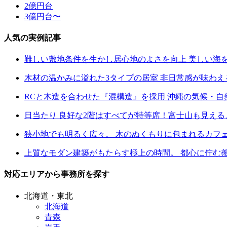
2億円台
3億円台〜
人気の実例記事
難しい敷地条件を生かし居心地のよさを向上 美しい海
木材の温かみに溢れた3タイプの居室 非日常感が味わ
RCと木造を合わせた『混構造』を採用 沖縄の気候・
日当たり 良好な2階はすべてが特等席！富士山も見え
狭小地でも明るく広々。 木のぬくもりに包まれるカフ
上質なモダン建築がもたらす極上の時間。 都心に佇む
対応エリアから事務所を探す
北海道・東北
北海道
青森