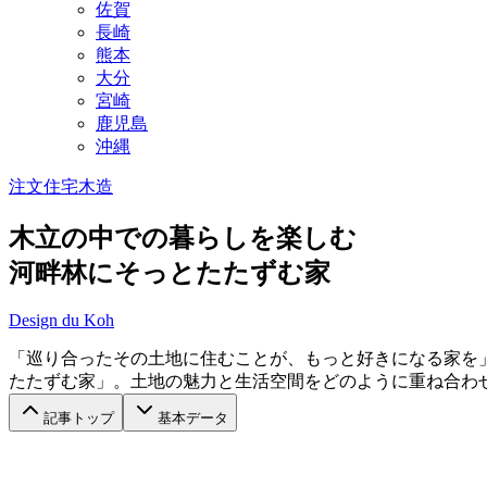
佐賀
長崎
熊本
大分
宮崎
鹿児島
沖縄
注文住宅
木造
木立の中での暮らしを楽しむ
河畔林にそっとたたずむ家
Design du Koh
「巡り合ったその土地に住むことが、もっと好きになる家を
たたずむ家」。土地の魅力と生活空間をどのように重ね合わ
記事トップ
基本データ