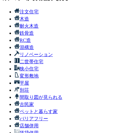
注文住宅
木造
耐火木造
鉄骨造
RC造
混構造
リノベーション
二世帯住宅
狭小住宅
変形敷地
平屋
別荘
間取り図が見られる
古民家
ペットと暮らす家
バリアフリー
店舗併用
賃貸併用