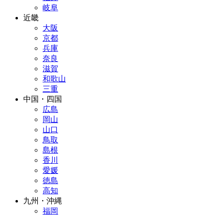
岐阜
近畿
大阪
京都
兵庫
奈良
滋賀
和歌山
三重
中国・四国
広島
岡山
山口
鳥取
島根
香川
愛媛
徳島
高知
九州・沖縄
福岡