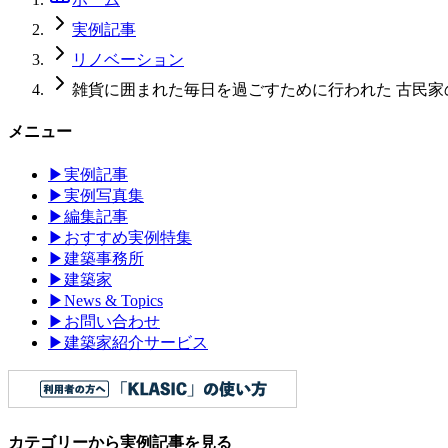
実例記事
リノベーション
雑貨に囲まれた毎日を過ごすために行われた 古民
メニュー
▶
実例記事
▶
実例写真集
▶
編集記事
▶
おすすめ実例特集
▶
建築事務所
▶
建築家
▶
News & Topics
▶
お問い合わせ
▶
建築家紹介サービス
カテゴリーから実例記事を見る