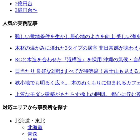
2億円台
3億円台〜
人気の実例記事
難しい敷地条件を生かし居心地のよさを向上 美しい海
木材の温かみに溢れた3タイプの居室 非日常感が味わ
RCと木造を合わせた『混構造』を採用 沖縄の気候・
日当たり 良好な2階はすべてが特等席！富士山も見え
狭小地でも明るく広々。 木のぬくもりに包まれるカフ
上質なモダン建築がもたらす極上の時間。 都心に佇む
対応エリアから事務所を探す
北海道・東北
北海道
青森