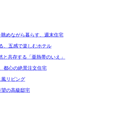
を眺めながら暮らす、週末住宅
える、五感で楽しむホテル
自然と共存する「亜熱帯のいえ」
る、都心の絶景注文住宅
ェ風リビング
羨望の高級邸宅