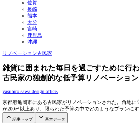
佐賀
長崎
熊本
大分
宮崎
鹿児島
沖縄
リノベーション
古民家
雑貨に囲まれた毎日を過ごすために行
古民家の独創的な低予算リノベーション
yasuhiro sawa design office.
京都府亀岡市にある古民家がリノベーションされた。角地に
が200㎡以上あり、限られた予算の中でどのようなプランに
記事トップ
基本データ