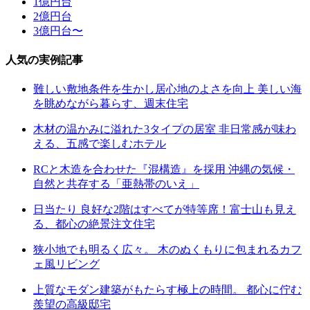
1億円台
2億円台
3億円台〜
人気の実例記事
難しい敷地条件を生かし居心地のよさを向上 美しい海
を眺めながら暮らす、週末住宅
木材の温かみに溢れた3タイプの居室 非日常感が味わ
える、五感で楽しむホテル
RCと木造を合わせた『混構造』を採用 沖縄の気候・
自然と共存する「亜熱帯のいえ」
日当たり 良好な2階はすべてが特等席！富士山も見え
る、都心の絶景注文住宅
狭小地でも明るく広々。 木のぬくもりに包まれるカフ
ェ風リビング
上質なモダン建築がもたらす極上の時間。 都心に佇む
羨望の高級邸宅