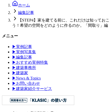
ホーム
編集記事
【STEP4】家を建てる前に、これだけは知っておこ
う！希望の空間をどのように作るのか。「間取り」編
メニュー
▶
実例記事
▶
実例写真集
▶
編集記事
▶
おすすめ実例特集
▶
建築事務所
▶
建築家
▶
News & Topics
▶
お問い合わせ
▶
建築家紹介サービス