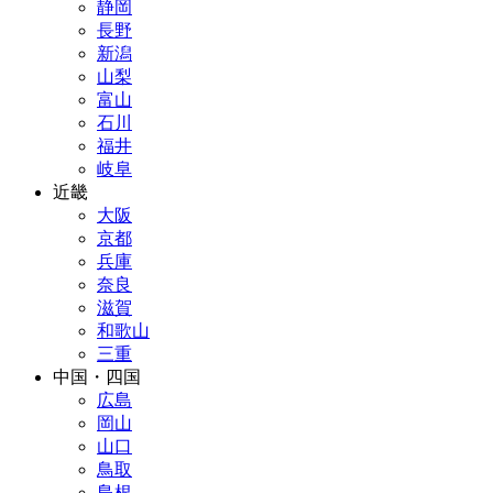
静岡
長野
新潟
山梨
富山
石川
福井
岐阜
近畿
大阪
京都
兵庫
奈良
滋賀
和歌山
三重
中国・四国
広島
岡山
山口
鳥取
島根