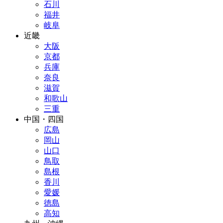
石川
福井
岐阜
近畿
大阪
京都
兵庫
奈良
滋賀
和歌山
三重
中国・四国
広島
岡山
山口
鳥取
島根
香川
愛媛
徳島
高知