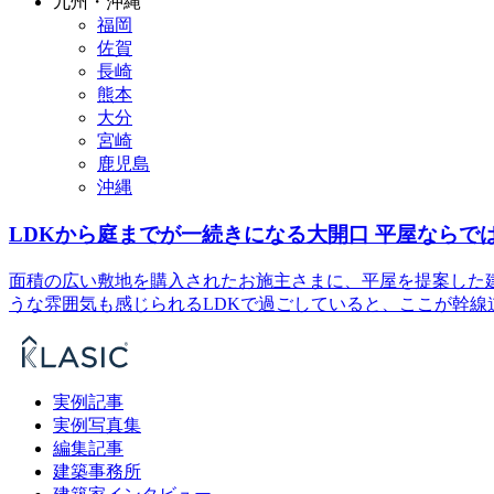
九州・沖縄
福岡
佐賀
長崎
熊本
大分
宮崎
鹿児島
沖縄
LDKから庭までが一続きになる大開口 平屋ならで
面積の広い敷地を購入されたお施主さまに、平屋を提案した
うな雰囲気も感じられるLDKで過ごしていると、ここが幹
実例記事
実例写真集
編集記事
建築事務所