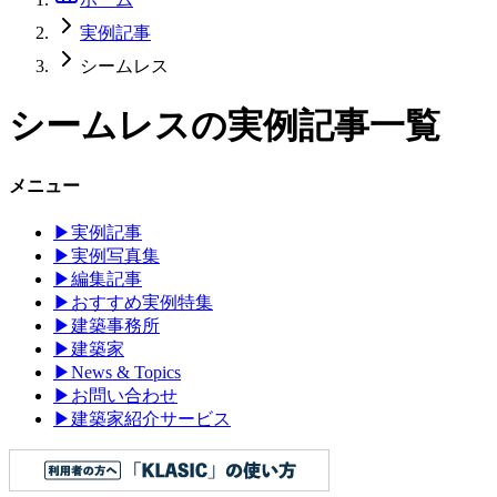
実例記事
シームレス
シームレス
の実例記事一覧
メニュー
▶
実例記事
▶
実例写真集
▶
編集記事
▶
おすすめ実例特集
▶
建築事務所
▶
建築家
▶
News & Topics
▶
お問い合わせ
▶
建築家紹介サービス