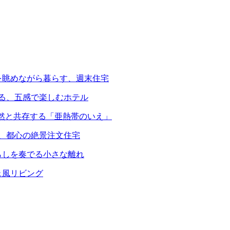
を眺めながら暮らす、週末住宅
える、五感で楽しむホテル
自然と共存する「亜熱帯のいえ」
る、都心の絶景注文住宅
らしを奏でる小さな離れ
ェ風リビング