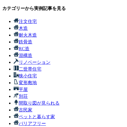
カテゴリーから実例記事を見る
注文住宅
木造
耐火木造
鉄骨造
RC造
混構造
リノベーション
二世帯住宅
狭小住宅
変形敷地
平屋
別荘
間取り図が見られる
古民家
ペットと暮らす家
バリアフリー