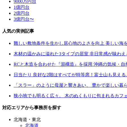
9000万円台
1億円台
2億円台
3億円台〜
人気の実例記事
難しい敷地条件を生かし居心地のよさを向上 美しい海
木材の温かみに溢れた3タイプの居室 非日常感が味わ
RCと木造を合わせた『混構造』を採用 沖縄の気候・
日当たり 良好な2階はすべてが特等席！富士山も見え
「スラー」のように母屋と響きあい、 豊かで楽しい暮
狭小地でも明るく広々。 木のぬくもりに包まれるカフ
対応エリアから事務所を探す
北海道・東北
北海道