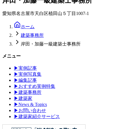
岸田・加藤一級建築士事務所
愛知県名古屋市天白区植田山５丁目1007-1
ホーム
建築事務所
岸田・加藤一級建築士事務所
メニュー
▶
実例記事
▶
実例写真集
▶
編集記事
▶
おすすめ実例特集
▶
建築事務所
▶
建築家
▶
News & Topics
▶
お問い合わせ
▶
建築家紹介サービス