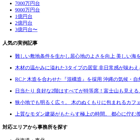
7000万円台
9000万円台
1億円台
2億円台
3億円台〜
人気の実例記事
難しい敷地条件を生かし居心地のよさを向上 美しい海
木材の温かみに溢れた3タイプの居室 非日常感が味わ
RCと木造を合わせた『混構造』を採用 沖縄の気候・
日当たり 良好な2階はすべてが特等席！富士山も見え
狭小地でも明るく広々。 木のぬくもりに包まれるカフ
上質なモダン建築がもたらす極上の時間。 都心に佇む
対応エリアから事務所を探す