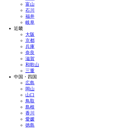
富山
石川
福井
岐阜
近畿
大阪
京都
兵庫
奈良
滋賀
和歌山
三重
中国・四国
広島
岡山
山口
鳥取
島根
香川
愛媛
徳島