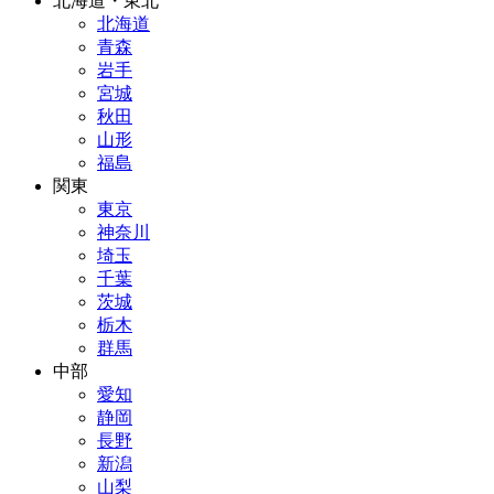
北海道・東北
北海道
青森
岩手
宮城
秋田
山形
福島
関東
東京
神奈川
埼玉
千葉
茨城
栃木
群馬
中部
愛知
静岡
長野
新潟
山梨