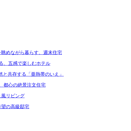
を眺めながら暮らす、週末住宅
える、五感で楽しむホテル
自然と共存する「亜熱帯のいえ」
る、都心の絶景注文住宅
ェ風リビング
羨望の高級邸宅