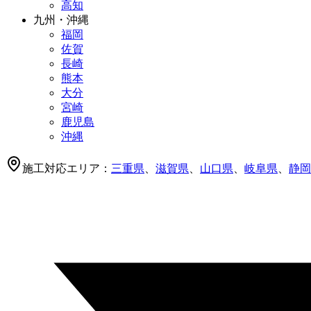
高知
九州・沖縄
福岡
佐賀
長崎
熊本
大分
宮崎
鹿児島
沖縄
施工対応エリア：
三重県
、
滋賀県
、
山口県
、
岐阜県
、
静岡