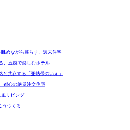
を眺めながら暮らす、週末住宅
える、五感で楽しむホテル
自然と共存する「亜熱帯のいえ」
る、都心の絶景注文住宅
ェ風リビング
こうつくる