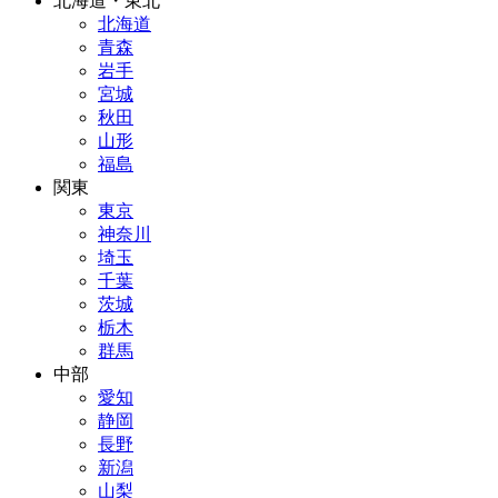
北海道・東北
北海道
青森
岩手
宮城
秋田
山形
福島
関東
東京
神奈川
埼玉
千葉
茨城
栃木
群馬
中部
愛知
静岡
長野
新潟
山梨