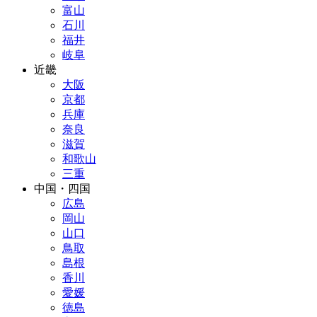
富山
石川
福井
岐阜
近畿
大阪
京都
兵庫
奈良
滋賀
和歌山
三重
中国・四国
広島
岡山
山口
鳥取
島根
香川
愛媛
徳島