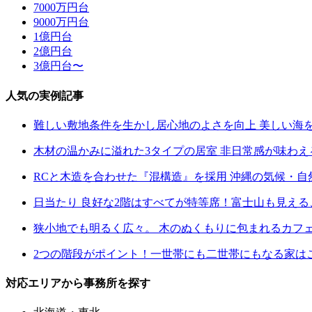
7000万円台
9000万円台
1億円台
2億円台
3億円台〜
人気の実例記事
難しい敷地条件を生かし居心地のよさを向上 美しい海
木材の温かみに溢れた3タイプの居室 非日常感が味わ
RCと木造を合わせた『混構造』を採用 沖縄の気候・
日当たり 良好な2階はすべてが特等席！富士山も見え
狭小地でも明るく広々。 木のぬくもりに包まれるカフ
2つの階段がポイント！一世帯にも二世帯にもなる家は
対応エリアから事務所を探す