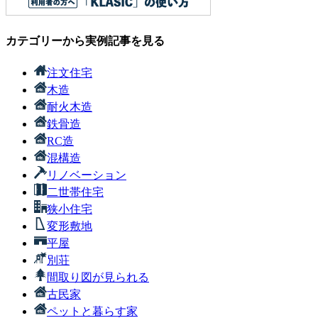
カテゴリーから実例記事を見る
注文住宅
木造
耐火木造
鉄骨造
RC造
混構造
リノベーション
二世帯住宅
狭小住宅
変形敷地
平屋
別荘
間取り図が見られる
古民家
ペットと暮らす家