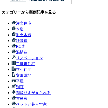
カテゴリーから実例記事を見る
注文住宅
木造
耐火木造
鉄骨造
RC造
混構造
リノベーション
二世帯住宅
狭小住宅
変形敷地
平屋
別荘
間取り図が見られる
古民家
ペットと暮らす家