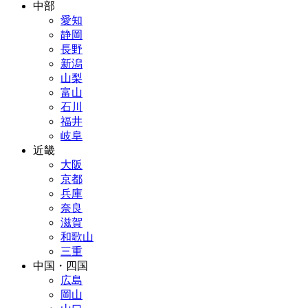
中部
愛知
静岡
長野
新潟
山梨
富山
石川
福井
岐阜
近畿
大阪
京都
兵庫
奈良
滋賀
和歌山
三重
中国・四国
広島
岡山