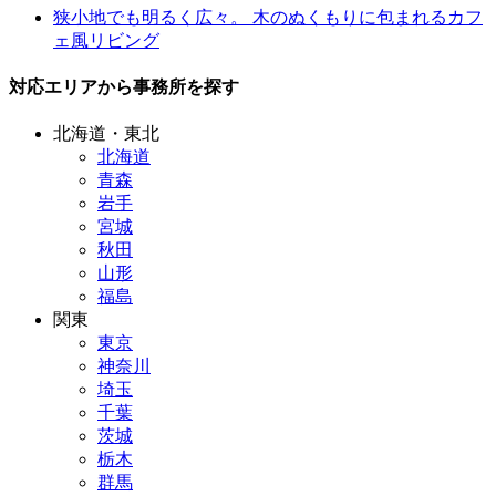
狭小地でも明るく広々。 木のぬくもりに包まれるカフ
ェ風リビング
対応エリアから事務所を探す
北海道・東北
北海道
青森
岩手
宮城
秋田
山形
福島
関東
東京
神奈川
埼玉
千葉
茨城
栃木
群馬