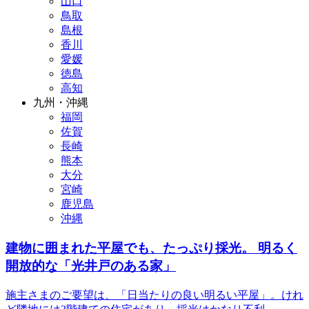
山口
鳥取
島根
香川
愛媛
徳島
高知
九州・沖縄
福岡
佐賀
長崎
熊本
大分
宮崎
鹿児島
沖縄
建物に囲まれた平屋でも、たっぷり採光。 明るく
開放的な「光井戸のある家」
施主さまのご要望は、「日当たりの良い明るい平屋」。けれ