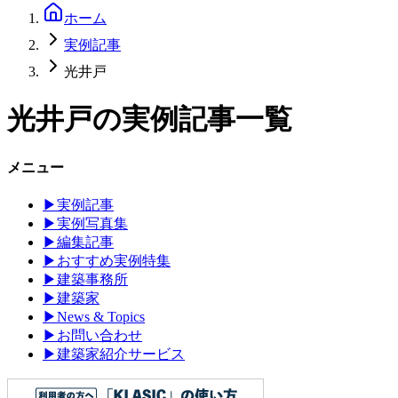
ホーム
実例記事
光井戸
光井戸
の実例記事一覧
メニュー
▶
実例記事
▶
実例写真集
▶
編集記事
▶
おすすめ実例特集
▶
建築事務所
▶
建築家
▶
News & Topics
▶
お問い合わせ
▶
建築家紹介サービス