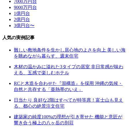
7000万円台
9000万円台
1億円台
2億円台
3億円台〜
人気の実例記事
難しい敷地条件を生かし居心地のよさを向上 美しい海
を眺めながら暮らす、週末住宅
木材の温かみに溢れた3タイプの居室 非日常感が味わ
える、五感で楽しむホテル
RCと木造を合わせた『混構造』を採用 沖縄の気候・
自然と共存する「亜熱帯のいえ」
日当たり 良好な2階はすべてが特等席！富士山も見え
る、都心の絶景注文住宅
建築家の純度100%の理想が引き寄せた 機能と意匠が
響き合う極上の八ヶ岳の別荘