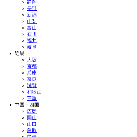
静岡
長野
新潟
山梨
富山
石川
福井
岐阜
近畿
大阪
京都
兵庫
奈良
滋賀
和歌山
三重
中国・四国
広島
岡山
山口
鳥取
島根