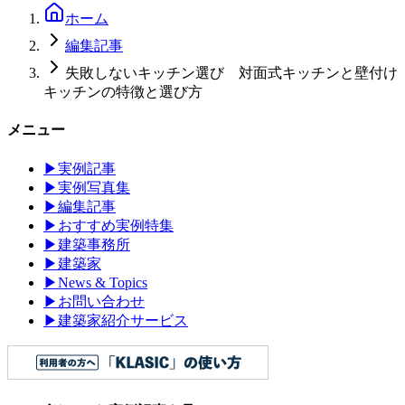
ホーム
編集記事
失敗しないキッチン選び 対面式キッチンと壁付け
キッチンの特徴と選び方
メニュー
▶
実例記事
▶
実例写真集
▶
編集記事
▶
おすすめ実例特集
▶
建築事務所
▶
建築家
▶
News & Topics
▶
お問い合わせ
▶
建築家紹介サービス