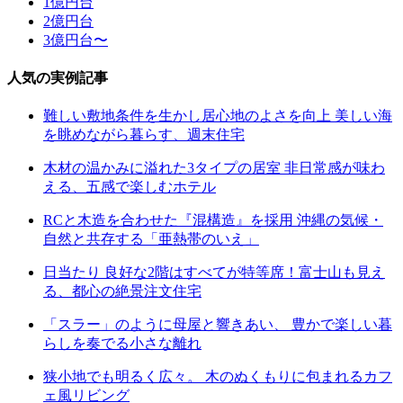
1億円台
2億円台
3億円台〜
人気の実例記事
難しい敷地条件を生かし居心地のよさを向上 美しい海
を眺めながら暮らす、週末住宅
木材の温かみに溢れた3タイプの居室 非日常感が味わ
える、五感で楽しむホテル
RCと木造を合わせた『混構造』を採用 沖縄の気候・
自然と共存する「亜熱帯のいえ」
日当たり 良好な2階はすべてが特等席！富士山も見え
る、都心の絶景注文住宅
「スラー」のように母屋と響きあい、 豊かで楽しい暮
らしを奏でる小さな離れ
狭小地でも明るく広々。 木のぬくもりに包まれるカフ
ェ風リビング