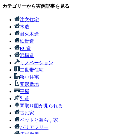
カテゴリーから実例記事を見る
注文住宅
木造
耐火木造
鉄骨造
RC造
混構造
リノベーション
二世帯住宅
狭小住宅
変形敷地
平屋
別荘
間取り図が見られる
古民家
ペットと暮らす家
バリアフリー