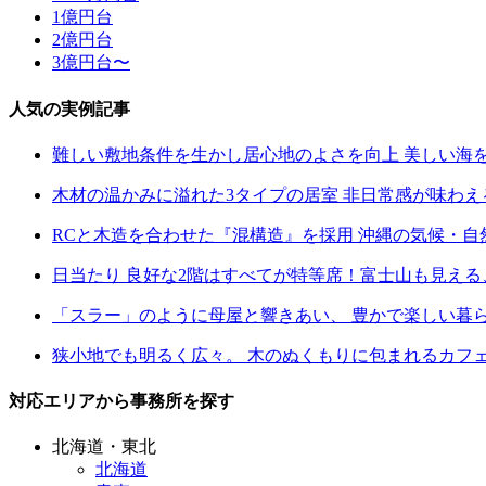
1億円台
2億円台
3億円台〜
人気の実例記事
難しい敷地条件を生かし居心地のよさを向上 美しい海
木材の温かみに溢れた3タイプの居室 非日常感が味わ
RCと木造を合わせた『混構造』を採用 沖縄の気候・
日当たり 良好な2階はすべてが特等席！富士山も見え
「スラー」のように母屋と響きあい、 豊かで楽しい暮
狭小地でも明るく広々。 木のぬくもりに包まれるカフ
対応エリアから事務所を探す
北海道・東北
北海道