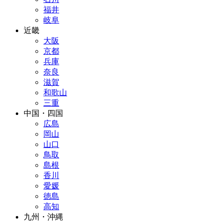
福井
岐阜
近畿
大阪
京都
兵庫
奈良
滋賀
和歌山
三重
中国・四国
広島
岡山
山口
鳥取
島根
香川
愛媛
徳島
高知
九州・沖縄