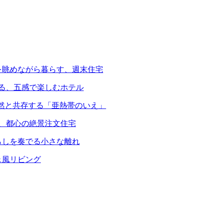
を眺めながら暮らす、週末住宅
える、五感で楽しむホテル
自然と共存する「亜熱帯のいえ」
る、都心の絶景注文住宅
らしを奏でる小さな離れ
ェ風リビング