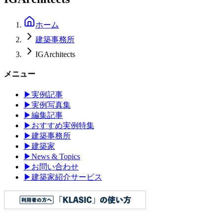
ホーム
建築事務所
IGArchitects
メニュー
▶
実例記事
▶
実例写真集
▶
編集記事
▶
おすすめ実例特集
▶
建築事務所
▶
建築家
▶
News & Topics
▶
お問い合わせ
▶
建築家紹介サービス