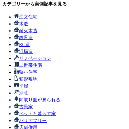
カテゴリーから実例記事を見る
注文住宅
木造
耐火木造
鉄骨造
RC造
混構造
リノベーション
二世帯住宅
狭小住宅
変形敷地
平屋
別荘
間取り図が見られる
古民家
ペットと暮らす家
バリアフリー
店舗併用