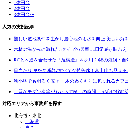
1億円台
2億円台
3億円台〜
人気の実例記事
難しい敷地条件を生かし居心地のよさを向上 美しい海
木材の温かみに溢れた3タイプの居室 非日常感が味わ
RCと木造を合わせた『混構造』を採用 沖縄の気候・
日当たり 良好な2階はすべてが特等席！富士山も見え
狭小地でも明るく広々。 木のぬくもりに包まれるカフ
上質なモダン建築がもたらす極上の時間。 都心に佇む
対応エリアから事務所を探す
北海道・東北
北海道
青森