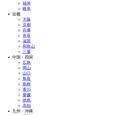
福井
岐阜
近畿
大阪
京都
兵庫
奈良
滋賀
和歌山
三重
中国・四国
広島
岡山
山口
鳥取
島根
香川
愛媛
徳島
高知
九州・沖縄