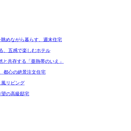
を眺めながら暮らす、週末住宅
える、五感で楽しむホテル
自然と共存する「亜熱帯のいえ」
る、都心の絶景注文住宅
ェ風リビング
羨望の高級邸宅