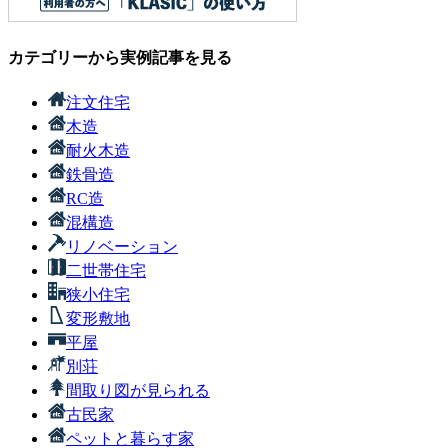
カテゴリーから実例記事を見る
注文住宅
木造
耐火木造
鉄骨造
RC造
混構造
リノベーション
二世帯住宅
狭小住宅
変形敷地
平屋
別荘
間取り図が見られる
古民家
ペットと暮らす家