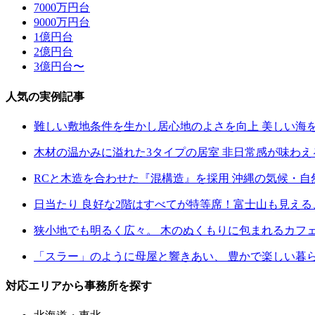
7000万円台
9000万円台
1億円台
2億円台
3億円台〜
人気の実例記事
難しい敷地条件を生かし居心地のよさを向上 美しい海
木材の温かみに溢れた3タイプの居室 非日常感が味わ
RCと木造を合わせた『混構造』を採用 沖縄の気候・
日当たり 良好な2階はすべてが特等席！富士山も見え
狭小地でも明るく広々。 木のぬくもりに包まれるカフ
「スラー」のように母屋と響きあい、 豊かで楽しい暮
対応エリアから事務所を探す