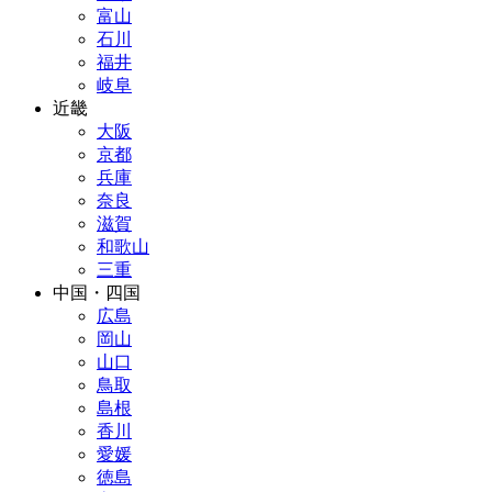
富山
石川
福井
岐阜
近畿
大阪
京都
兵庫
奈良
滋賀
和歌山
三重
中国・四国
広島
岡山
山口
鳥取
島根
香川
愛媛
徳島