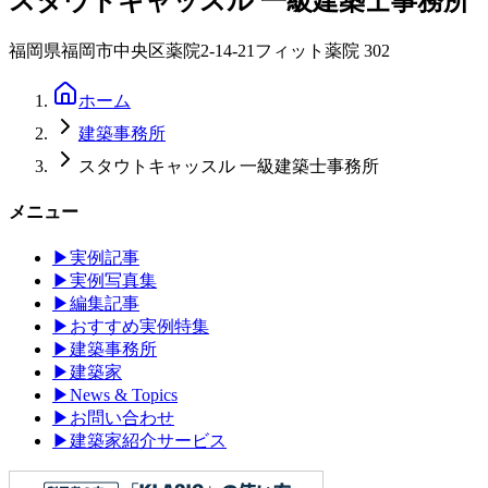
スタウトキャッスル 一級建築士事務所
福岡県福岡市中央区薬院2-14-21フィット薬院 302
ホーム
建築事務所
スタウトキャッスル 一級建築士事務所
メニュー
▶
実例記事
▶
実例写真集
▶
編集記事
▶
おすすめ実例特集
▶
建築事務所
▶
建築家
▶
News & Topics
▶
お問い合わせ
▶
建築家紹介サービス