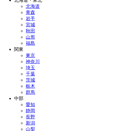
北海道・東北
北海道
青森
岩手
宮城
秋田
山形
福島
関東
東京
神奈川
埼玉
千葉
茨城
栃木
群馬
中部
愛知
静岡
長野
新潟
山梨