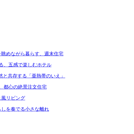
を眺めながら暮らす、週末住宅
える、五感で楽しむホテル
自然と共存する「亜熱帯のいえ」
る、都心の絶景注文住宅
ェ風リビング
らしを奏でる小さな離れ