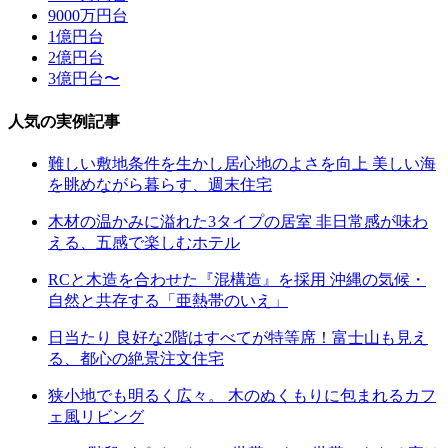
9000万円台
1億円台
2億円台
3億円台〜
人気の実例記事
難しい敷地条件を生かし居心地のよさを向上 美しい海
を眺めながら暮らす、週末住宅
木材の温かみに溢れた3タイプの居室 非日常感が味わ
える、五感で楽しむホテル
RCと木造を合わせた『混構造』を採用 沖縄の気候・
自然と共存する「亜熱帯のいえ」
日当たり 良好な2階はすべてが特等席！富士山も見え
る、都心の絶景注文住宅
狭小地でも明るく広々。 木のぬくもりに包まれるカフ
ェ風リビング