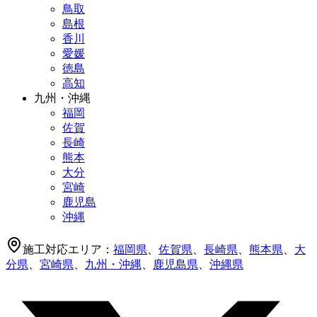
鳥取
島根
香川
愛媛
徳島
高知
九州・沖縄
福岡
佐賀
長崎
熊本
大分
宮崎
鹿児島
沖縄
施工対応エリア：
福岡県
、
佐賀県
、
長崎県
、
熊本県
、
大
分県
、
宮崎県
、
九州・沖縄
、
鹿児島県
、
沖縄県