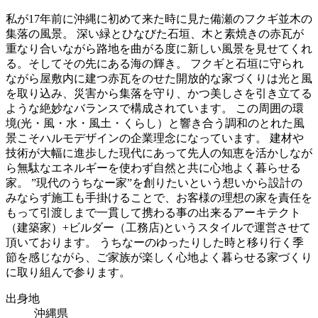
私が17年前に沖縄に初めて来た時に見た備瀬のフクギ並木の
集落の風景。 深い緑とひなびた石垣、木と素焼きの赤瓦が
重なり合いながら路地を曲がる度に新しい風景を見せてくれ
る。そしてその先にある海の輝き。 フクギと石垣に守られ
ながら屋敷内に建つ赤瓦をのせた開放的な家づくりは光と風
を取り込み、災害から集落を守り、かつ美しさを引き立てる
ような絶妙なバランスで構成されています。 この周囲の環
境(光・風・水・風土・くらし）と響き合う調和のとれた風
景こそハルモデザインの企業理念になっています。 建材や
技術が大幅に進歩した現代にあって先人の知恵を活かしなが
ら無駄なエネルギーを使わず自然と共に心地よく暮らせる
家。 ”現代のうちなー家”を創りたいという想いから設計の
みならず施工も手掛けることで、お客様の理想の家を責任を
もって引渡しまで一貫して携わる事の出来るアーキテクト
（建築家）+ビルダー（工務店)というスタイルで運営させて
頂いております。 うちなーのゆったりした時と移り行く季
節を感じながら、ご家族が楽しく心地よく暮らせる家づくり
に取り組んで参ります。
出身地
沖縄県