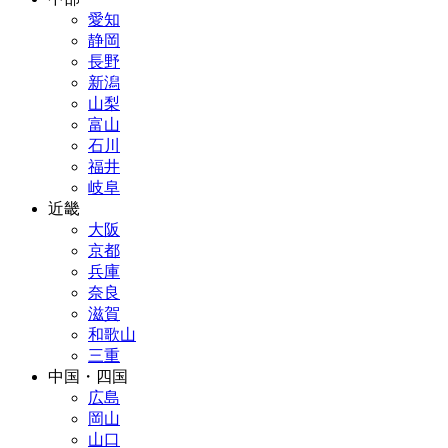
愛知
静岡
長野
新潟
山梨
富山
石川
福井
岐阜
近畿
大阪
京都
兵庫
奈良
滋賀
和歌山
三重
中国・四国
広島
岡山
山口