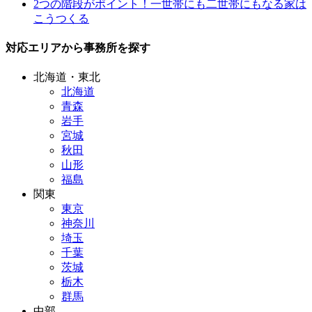
2つの階段がポイント！一世帯にも二世帯にもなる家は
こうつくる
対応エリアから事務所を探す
北海道・東北
北海道
青森
岩手
宮城
秋田
山形
福島
関東
東京
神奈川
埼玉
千葉
茨城
栃木
群馬
中部