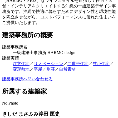
（HARMO・NIUS）なライフスタイルを目指して住宅・店
舗・インテリアをクリエイトする沖縄の一級建築デザイン事
務所です。沖縄で快適に暮らすためにデザイン性と環境性能
を両立させながら、コストパフォーマンスに優れた住まいを
ご提供いたします。
建築事務所の概要
建築事務所名
一級建築士事務所 HARMO design
建築実績
注文住宅
／
リノベーション
／
二世帯住宅
／
狭小住宅
／
変形敷地
／
平屋
／
別荘
／
自然素材
建築事務所へ問い合わせる
所属する建築家
No Photo
きしだ
まさふみ
岸田
匡史