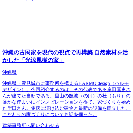
沖縄の古民家を現代の視点で再構築 自然素材を活
かした「光涼風樹の家」
沖縄県
沖縄県・豊見城市に事務所を構えるHARMO design（ハルモ
デザイン）。今回紹介するのは、その代表である岸田匡史さ
んが建てた自邸である。里山の饒波（のは）の杜（もり）の
厳かな佇まいにインスピレーションを得て、家づくりを始め
た岸田さん。集落に溶け込む建物と最新の設備を両立した、
こだわりの家づくりについてお話を伺った。
建築事務所へ問い合わせる