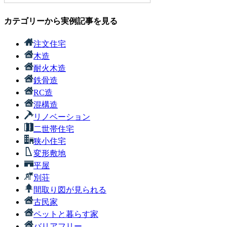
カテゴリーから実例記事を見る
注文住宅
木造
耐火木造
鉄骨造
RC造
混構造
リノベーション
二世帯住宅
狭小住宅
変形敷地
平屋
別荘
間取り図が見られる
古民家
ペットと暮らす家
バリアフリー