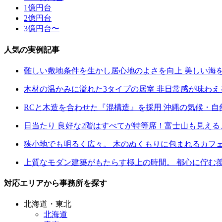
1億円台
2億円台
3億円台〜
人気の実例記事
難しい敷地条件を生かし居心地のよさを向上 美しい海
木材の温かみに溢れた3タイプの居室 非日常感が味わ
RCと木造を合わせた『混構造』を採用 沖縄の気候・
日当たり 良好な2階はすべてが特等席！富士山も見え
狭小地でも明るく広々。 木のぬくもりに包まれるカフ
上質なモダン建築がもたらす極上の時間。 都心に佇む
対応エリアから事務所を探す
北海道・東北
北海道