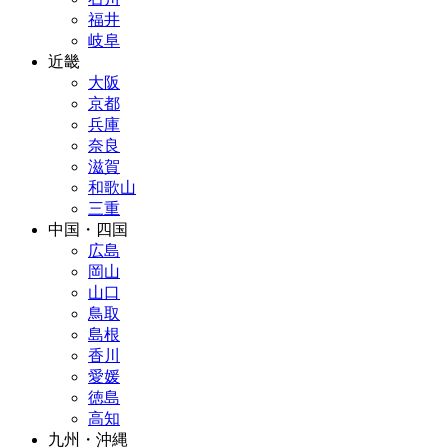
福井
岐阜
近畿
大阪
京都
兵庫
奈良
滋賀
和歌山
三重
中国・四国
広島
岡山
山口
鳥取
島根
香川
愛媛
徳島
高知
九州・沖縄