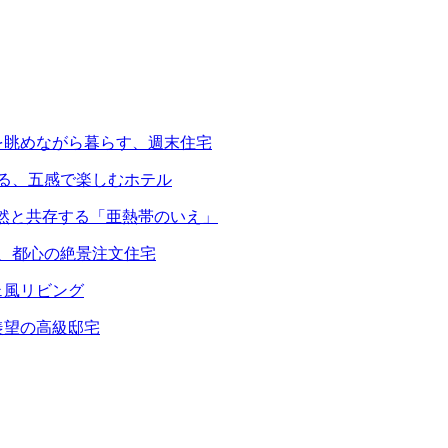
を眺めながら暮らす、週末住宅
える、五感で楽しむホテル
自然と共存する「亜熱帯のいえ」
る、都心の絶景注文住宅
ェ風リビング
羨望の高級邸宅