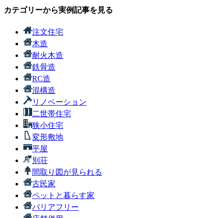
カテゴリーから実例記事を見る
注文住宅
木造
耐火木造
鉄骨造
RC造
混構造
リノベーション
二世帯住宅
狭小住宅
変形敷地
平屋
別荘
間取り図が見られる
古民家
ペットと暮らす家
バリアフリー