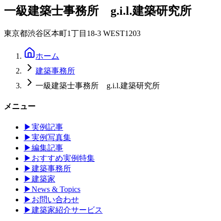
一級建築士事務所 g.i.l.建築研究所
東京都渋谷区本町1丁目18-3 WEST1203
ホーム
建築事務所
一級建築士事務所 g.i.l.建築研究所
メニュー
▶
実例記事
▶
実例写真集
▶
編集記事
▶
おすすめ実例特集
▶
建築事務所
▶
建築家
▶
News & Topics
▶
お問い合わせ
▶
建築家紹介サービス