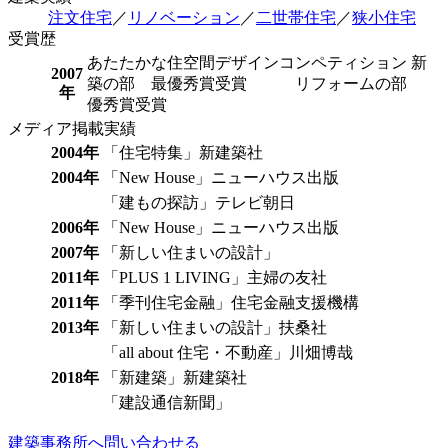
注文住宅
／
リノベーション
／
二世帯住宅
／
狭小住宅
受賞歴
あたたかな住空間デザインコンペティション 新
2007
築の部 最優秀賞受賞 リフォームの部
年
優秀賞受賞
メディア掲載実績
2004年
「住宅特集」新建築社
2004年
「New House」ニューハウス出版
「建もの探訪」テレビ朝日
2006年
「New House」ニューハウス出版
2007年
「新しい住まいの設計」
2011年
「PLUS 1 LIVING」主婦の友社
2011年
「季刊住宅金融」住宅金融支援機構
2013年
「新しい住まいの設計」扶桑社
「all about 住宅・不動産」川畑博哉
2018年
「新建築」新建築社
「建設通信新聞」
建築事務所へ問い合わせる