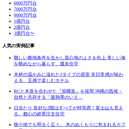
6000万円台
7000万円台
9000万円台
1億円台
2億円台
3億円台〜
人気の実例記事
難しい敷地条件を生かし居心地のよさを向上 美しい海
を眺めながら暮らす、週末住宅
木材の温かみに溢れた3タイプの居室 非日常感が味わ
える、五感で楽しむホテル
RCと木造を合わせた『混構造』を採用 沖縄の気候・
自然と共存する「亜熱帯のいえ」
日当たり 良好な2階はすべてが特等席！富士山も見え
る、都心の絶景注文住宅
狭小地でも明るく広々。 木のぬくもりに包まれるカフ