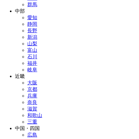
群馬
中部
愛知
静岡
長野
新潟
山梨
富山
石川
福井
岐阜
近畿
大阪
京都
兵庫
奈良
滋賀
和歌山
三重
中国・四国
広島