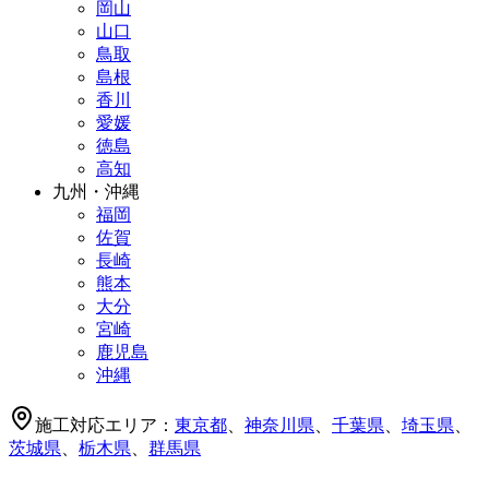
岡山
山口
鳥取
島根
香川
愛媛
徳島
高知
九州・沖縄
福岡
佐賀
長崎
熊本
大分
宮崎
鹿児島
沖縄
施工対応エリア：
東京都
、
神奈川県
、
千葉県
、
埼玉県
、
茨城県
、
栃木県
、
群馬県