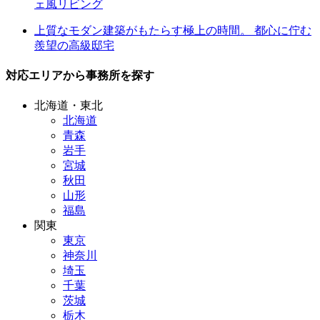
ェ風リビング
上質なモダン建築がもたらす極上の時間。 都心に佇む
羨望の高級邸宅
対応エリアから事務所を探す
北海道・東北
北海道
青森
岩手
宮城
秋田
山形
福島
関東
東京
神奈川
埼玉
千葉
茨城
栃木