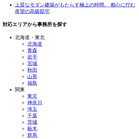
上質なモダン建築がもたらす極上の時間。 都心に佇む
羨望の高級邸宅
対応エリアから事務所を探す
北海道・東北
北海道
青森
岩手
宮城
秋田
山形
福島
関東
東京
神奈川
埼玉
千葉
茨城
栃木
群馬