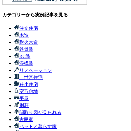
カテゴリーから実例記事を見る
注文住宅
木造
耐火木造
鉄骨造
RC造
混構造
リノベーション
二世帯住宅
狭小住宅
変形敷地
平屋
別荘
間取り図が見られる
古民家
ペットと暮らす家