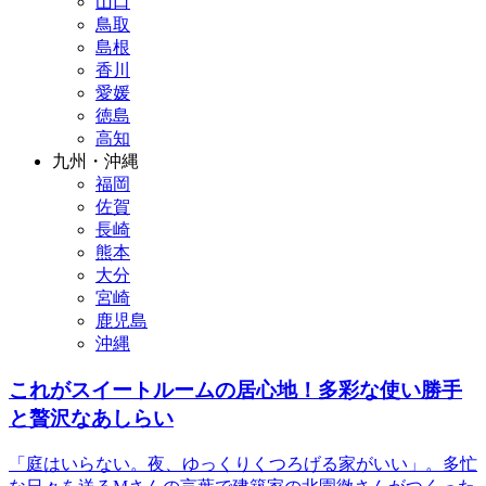
山口
鳥取
島根
香川
愛媛
徳島
高知
九州・沖縄
福岡
佐賀
長崎
熊本
大分
宮崎
鹿児島
沖縄
これがスイートルームの居心地！多彩な使い勝手
と贅沢なあしらい
「庭はいらない。夜、ゆっくりくつろげる家がいい」。多忙