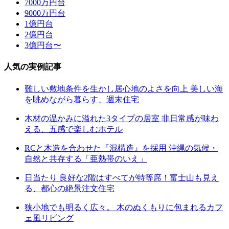
7000万円台
9000万円台
1億円台
2億円台
3億円台〜
人気の実例記事
難しい敷地条件を生かし居心地のよさを向上 美しい海
を眺めながら暮らす、週末住宅
木材の温かみに溢れた3タイプの居室 非日常感が味わ
える、五感で楽しむホテル
RCと木造を合わせた『混構造』を採用 沖縄の気候・
自然と共存する「亜熱帯のいえ」
日当たり 良好な2階はすべてが特等席！富士山も見え
る、都心の絶景注文住宅
狭小地でも明るく広々。 木のぬくもりに包まれるカフ
ェ風リビング