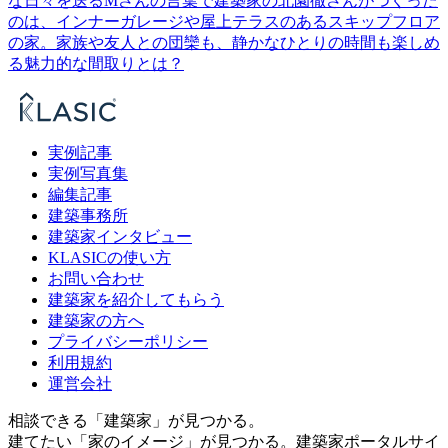
な日々を送るMさんの言葉で建築家の北園徹さんがつくった
のは、インナーガレージや屋上テラスのあるスキップフロア
の家。家族や友人との団欒も、静かなひとりの時間も楽しめ
る魅力的な間取りとは？
実例記事
実例写真集
編集記事
建築事務所
建築家インタビュー
KLASICの使い方
お問い合わせ
建築家を紹介してもらう
建築家の方へ
プライバシーポリシー
利用規約
運営会社
相談できる「建築家」が見つかる。
建てたい「家のイメージ」が見つかる。
建築家ポータルサイ