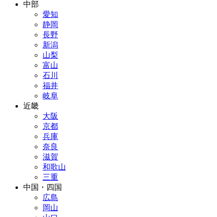
中部
愛知
静岡
長野
新潟
山梨
富山
石川
福井
岐阜
近畿
大阪
京都
兵庫
奈良
滋賀
和歌山
三重
中国・四国
広島
岡山