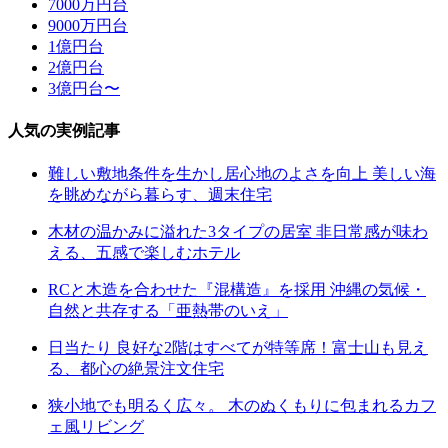
7000万円台
9000万円台
1億円台
2億円台
3億円台〜
人気の実例記事
難しい敷地条件を生かし居心地のよさを向上 美しい海
を眺めながら暮らす、週末住宅
木材の温かみに溢れた3タイプの居室 非日常感が味わ
える、五感で楽しむホテル
RCと木造を合わせた『混構造』を採用 沖縄の気候・
自然と共存する「亜熱帯のいえ」
日当たり 良好な2階はすべてが特等席！富士山も見え
る、都心の絶景注文住宅
狭小地でも明るく広々。 木のぬくもりに包まれるカフ
ェ風リビング