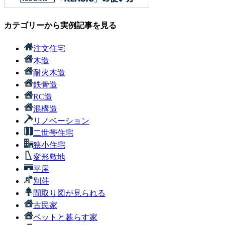
カテゴリーから実例記事を見る
注文住宅
木造
耐火木造
鉄骨造
RC造
混構造
リノベーション
二世帯住宅
狭小住宅
変形敷地
平屋
別荘
間取り図が見られる
古民家
ペットと暮らす家