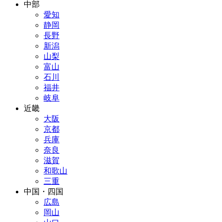
中部
愛知
静岡
長野
新潟
山梨
富山
石川
福井
岐阜
近畿
大阪
京都
兵庫
奈良
滋賀
和歌山
三重
中国・四国
広島
岡山