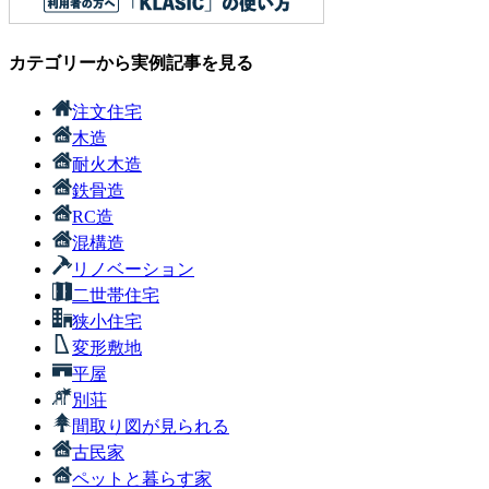
カテゴリーから実例記事を見る
注文住宅
木造
耐火木造
鉄骨造
RC造
混構造
リノベーション
二世帯住宅
狭小住宅
変形敷地
平屋
別荘
間取り図が見られる
古民家
ペットと暮らす家