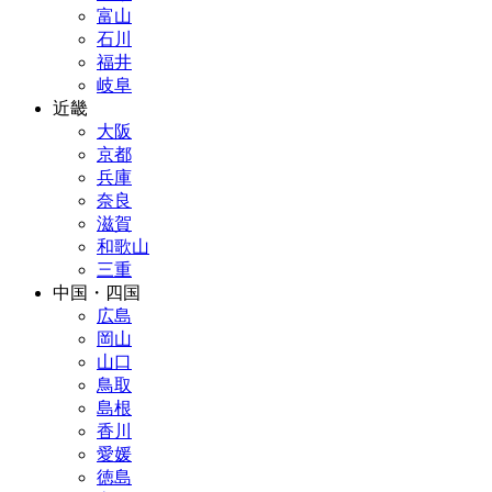
富山
石川
福井
岐阜
近畿
大阪
京都
兵庫
奈良
滋賀
和歌山
三重
中国・四国
広島
岡山
山口
鳥取
島根
香川
愛媛
徳島