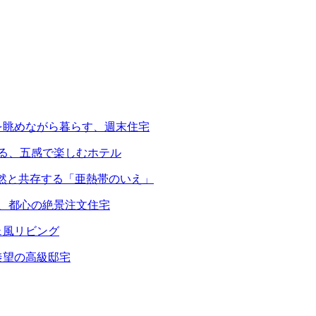
を眺めながら暮らす、週末住宅
える、五感で楽しむホテル
自然と共存する「亜熱帯のいえ」
る、都心の絶景注文住宅
ェ風リビング
羨望の高級邸宅