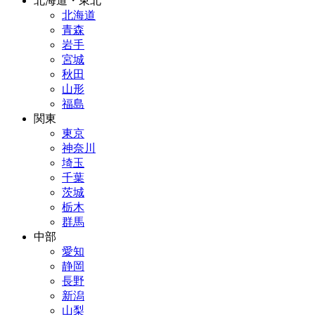
北海道・東北
北海道
青森
岩手
宮城
秋田
山形
福島
関東
東京
神奈川
埼玉
千葉
茨城
栃木
群馬
中部
愛知
静岡
長野
新潟
山梨