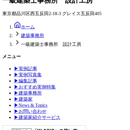
一級建築士事務所 設計工房
東京都品川区西五反田2-18-3 グレイス五反田405
ホーム
建築事務所
一級建築士事務所 設計工房
メニュー
▶
実例記事
▶
実例写真集
▶
編集記事
▶
おすすめ実例特集
▶
建築事務所
▶
建築家
▶
News & Topics
▶
お問い合わせ
▶
建築家紹介サービス