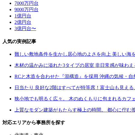
7000万円台
9000万円台
1億円台
2億円台
3億円台〜
人気の実例記事
難しい敷地条件を生かし居心地のよさを向上 美しい海
木材の温かみに溢れた3タイプの居室 非日常感が味わ
RCと木造を合わせた『混構造』を採用 沖縄の気候・
日当たり 良好な2階はすべてが特等席！富士山も見え
狭小地でも明るく広々。 木のぬくもりに包まれるカフ
上質なモダン建築がもたらす極上の時間。 都心に佇む
対応エリアから事務所を探す