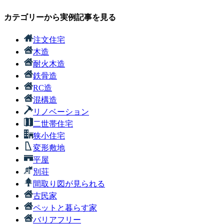
カテゴリーから実例記事を見る
注文住宅
木造
耐火木造
鉄骨造
RC造
混構造
リノベーション
二世帯住宅
狭小住宅
変形敷地
平屋
別荘
間取り図が見られる
古民家
ペットと暮らす家
バリアフリー