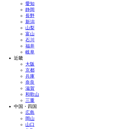
愛知
静岡
長野
新潟
山梨
富山
石川
福井
岐阜
近畿
大阪
京都
兵庫
奈良
滋賀
和歌山
三重
中国・四国
広島
岡山
山口