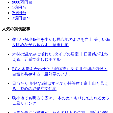
9000万円台
1億円台
2億円台
3億円台〜
人気の実例記事
難しい敷地条件を生かし居心地のよさを向上 美しい海
を眺めながら暮らす、週末住宅
木材の温かみに溢れた3タイプの居室 非日常感が味わ
える、五感で楽しむホテル
RCと木造を合わせた『混構造』を採用 沖縄の気候・
自然と共存する「亜熱帯のいえ」
日当たり 良好な2階はすべてが特等席！富士山も見え
る、都心の絶景注文住宅
狭小地でも明るく広々。 木のぬくもりに包まれるカフ
ェ風リビング
上質なモダン建築がもたらす極上の時間。 都心に佇む