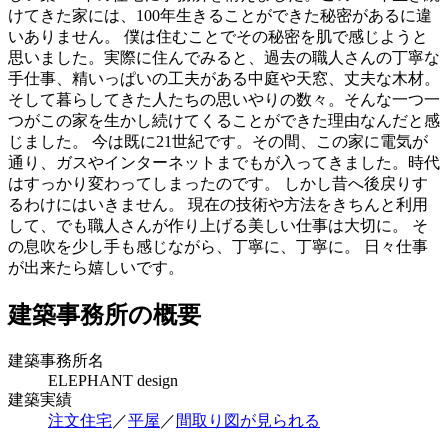
けてきた家には、100年生きることができた秘密があるに違
いありません。 僕は住むことでその秘密を肌で感じようと
思いました。実際に住んでみると、過去の職人さんの丁寧な
手仕事、精いっぱいの工夫がある中庭や天窓、丈夫な木材。
そして暮らしてきた人たちの思いやりの数々。そんな一つ一
つがこの家を生かし続けてくることができた理由なんだと感
じました。 今は既に21世紀です。その間、この家に電気が
通り、ガスやインターネットまでもが入ってきました。時代
はすっかり変わってしまったのです。 しかし昔へ後戻りす
るわけにはいきません。 現在の技術や方法をきちんと利用
して、でも職人さんが作り上げる美しい仕事は大切に。 そ
の息吹を少し手も感じながら、丁寧に、丁寧に。 日々仕事
が出来たら嬉しいです。
建築事務所の概要
建築事務所名
ELEPHANT design
建築実績
注文住宅
／
平屋
／
間取り図が見られる