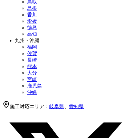
鳥取
島根
香川
愛媛
徳島
高知
九州・沖縄
福岡
佐賀
長崎
熊本
大分
宮崎
鹿児島
沖縄
施工対応エリア：
岐阜県
、
愛知県