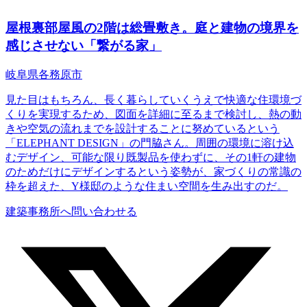
屋根裏部屋風の2階は総畳敷き。庭と建物の境界を
感じさせない「繋がる家」
岐阜県各務原市
見た目はもちろん、長く暮らしていくうえで快適な住環境づ
くりを実現するため、図面を詳細に至るまで検討し、熱の動
きや空気の流れまでを設計することに努めているという
「ELEPHANT DESIGN」の門脇さん。周囲の環境に溶け込
むデザイン、可能な限り既製品を使わずに、その1軒の建物
のためだけにデザインするという姿勢が、家づくりの常識の
枠を超えた、Y様邸のような住まい空間を生み出すのだ。
建築事務所へ問い合わせる