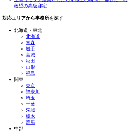
羨望の高級邸宅
対応エリアから事務所を探す
北海道・東北
北海道
青森
岩手
宮城
秋田
山形
福島
関東
東京
神奈川
埼玉
千葉
茨城
栃木
群馬
中部