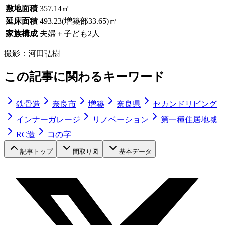
敷地面積
357.14㎡
延床面積
493.23(増築部33.65)㎡
家族構成
夫婦＋子ども2人
撮影：
河田弘樹
この記事に関わるキーワード
鉄骨造
奈良市
増築
奈良県
セカンドリビング
インナーガレージ
リノベーション
第一種住居地域
RC造
コの字
記事トップ
間取り図
基本データ