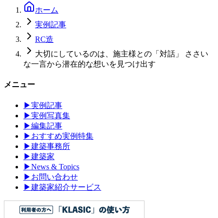
ホーム
実例記事
RC造
大切にしているのは、施主様との「対話」 ささい
な一言から潜在的な想いを見つけ出す
メニュー
▶
実例記事
▶
実例写真集
▶
編集記事
▶
おすすめ実例特集
▶
建築事務所
▶
建築家
▶
News & Topics
▶
お問い合わせ
▶
建築家紹介サービス