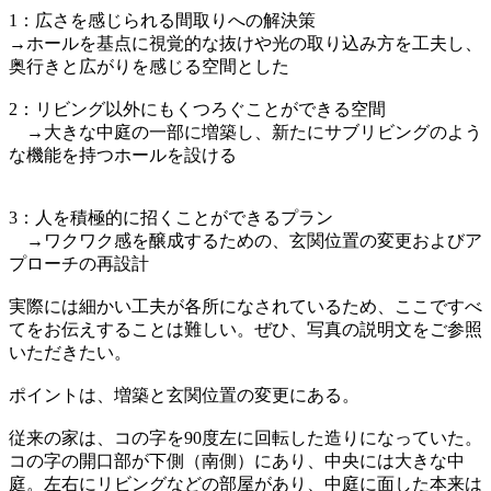
1：広さを感じられる間取りへの解決策
→ホールを基点に視覚的な抜けや光の取り込み方を工夫し、
奥行きと広がりを感じる空間とした
2：リビング以外にもくつろぐことができる空間
→大きな中庭の一部に増築し、新たにサブリビングのよう
な機能を持つホールを設ける
3：人を積極的に招くことができるプラン
→ワクワク感を醸成するための、玄関位置の変更およびア
プローチの再設計
実際には細かい工夫が各所になされているため、ここですべ
てをお伝えすることは難しい。ぜひ、写真の説明文をご参照
いただきたい。
ポイントは、増築と玄関位置の変更にある。
従来の家は、コの字を90度左に回転した造りになっていた。
コの字の開口部が下側（南側）にあり、中央には大きな中
庭。左右にリビングなどの部屋があり、中庭に面した本来は