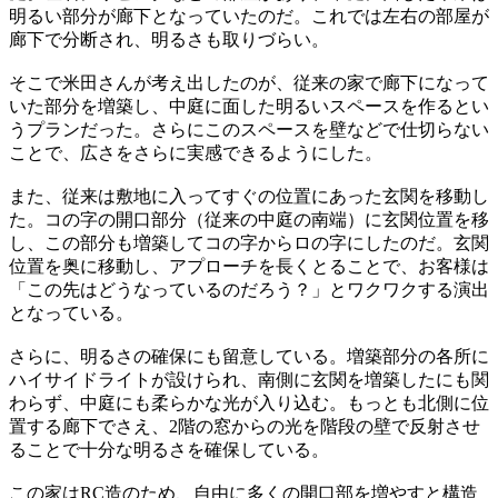
明るい部分が廊下となっていたのだ。これでは左右の部屋が
廊下で分断され、明るさも取りづらい。
そこで米田さんが考え出したのが、従来の家で廊下になって
いた部分を増築し、中庭に面した明るいスペースを作るとい
うプランだった。さらにこのスペースを壁などで仕切らない
ことで、広さをさらに実感できるようにした。
また、従来は敷地に入ってすぐの位置にあった玄関を移動し
た。コの字の開口部分（従来の中庭の南端）に玄関位置を移
し、この部分も増築してコの字からロの字にしたのだ。玄関
位置を奥に移動し、アプローチを長くとることで、お客様は
「この先はどうなっているのだろう？」とワクワクする演出
となっている。
さらに、明るさの確保にも留意している。増築部分の各所に
ハイサイドライトが設けられ、南側に玄関を増築したにも関
わらず、中庭にも柔らかな光が入り込む。もっとも北側に位
置する廊下でさえ、2階の窓からの光を階段の壁で反射させ
ることで十分な明るさを確保している。
この家はRC造のため、自由に多くの開口部を増やすと構造