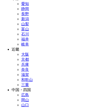
愛知
静岡
長野
新潟
山梨
富山
石川
福井
岐阜
近畿
大阪
京都
兵庫
奈良
滋賀
和歌山
三重
中国・四国
広島
岡山
山口