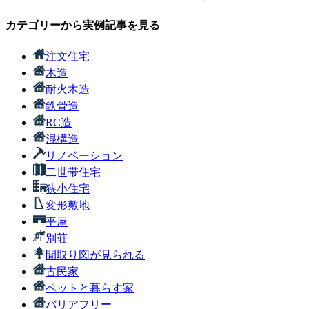
カテゴリーから実例記事を見る
注文住宅
木造
耐火木造
鉄骨造
RC造
混構造
リノベーション
二世帯住宅
狭小住宅
変形敷地
平屋
別荘
間取り図が見られる
古民家
ペットと暮らす家
バリアフリー