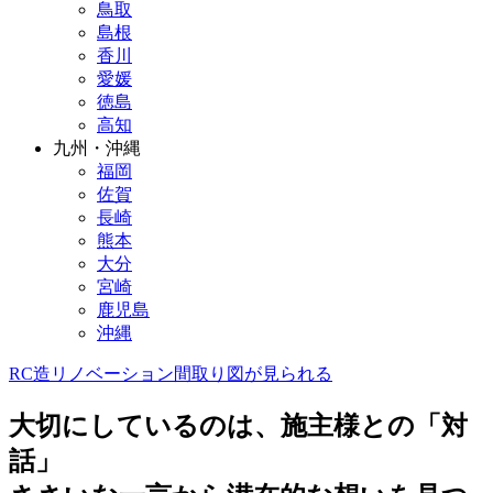
鳥取
島根
香川
愛媛
徳島
高知
九州・沖縄
福岡
佐賀
長崎
熊本
大分
宮崎
鹿児島
沖縄
RC造
リノベーション
間取り図が見られる
大切にしているのは、施主様との「対
話」