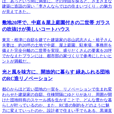
は、あっという間に満室に。その理由を探ると、さまざまな
建築に造詣の深い「李さんならではの住まいづくり」の魅力
が見えてきた。
敷地20坪で、中庭＆屋上庭園付きの二世帯 ガラス
の吹抜けが美しいコートハウス
東京・根津に自邸を建てた建築家の谷山武志さん・裕子さん
夫妻は、約20坪の土地で中庭、屋上庭園、駐車場、事務所を
備えた完全分離の二世帯を実現。盛りだくさんの要素を20坪
でかなえたプランには、都市部の家づくりで参考にしたいヒ
ントが満載だ。
光と風を味方に、開放的に暮らす 緑あふれる団地
のRC造リノベーション
都心からほど近い団地の一室を、リノベーションで生まれ変
わらせた建築家の自邸。住棟間隔にゆとりがあり、周囲が開
けた団地特有のスケール感を生かすことで、どんな豊かな暮
らしが叶っているのか。また、RC造の制約をどのように魅
力に変えていったのか。設計者で住まい手でもある、黒瀬直