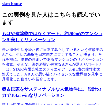
skm house
この実例を見た人はこちらも読んでい
ます
もはや建築物ではなくアート。約200㎡のマンショ
ンを美しくリノベーション
長い海外生活を経た後に日本で暮らしているという依頼主の
Aさん。生活の基盤を日本国内に置くすることが決まり、そ
れを機に、現在の住まいであるマンションのリノベーション
を決意。そんな、海外経験が豊富なAさんが選んだパートナ
ーは、STAR(有限会社エスティエイアール)代表の佐竹永太
郎氏でした。Aさんが思い描くハイセンスな世界観を見事に
具現化した住まいを紹介します。
築古民家をサスティナブルな人気物件に。 設計の
力でTotal winなリノベーション
築古の民家の店舗用リノベーションに協力した、ムービン