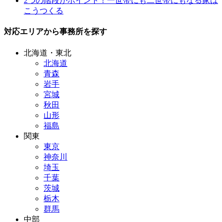
2つの階段がポイント！一世帯にも二世帯にもなる家は
こうつくる
対応エリアから事務所を探す
北海道・東北
北海道
青森
岩手
宮城
秋田
山形
福島
関東
東京
神奈川
埼玉
千葉
茨城
栃木
群馬
中部