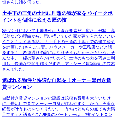
也さんに話を伺った。
土手下の三角の土地に理想の我が家を ウイークポ
イントを個性に変える匠の技
家づくりにおいて土地条件は大きな要素だ。広さ、形状、高
低差などの理由から、思い描いていた家が建てられないとい
うこともよくある話。「土手下の三角の土地」での建て替え
を計画したIさんご夫妻。ハウスメーカーや工務店などと話
をするも、希望通りの家にはなりそうもなかったという。そ
んな中、一縷の望みをかけたのが、土地のもつ力を巧みに利
用し、快適な空間を作りだす匠、ア・シード建築設計の並木
さんでした。
選ばれる物件と快適な自邸を！オーナー邸付き賃
貸マンション
自邸付き賃貸マンションの建設は規模も費用も大きいだけ
に、長い目で見てオーナー自身が住みやすく、かつ、円滑な
経営が叶うものをつくりたい。「うちはどちらの点でも大満
足です」と語るYさん夫妻のパートナーは、(株)イントロン