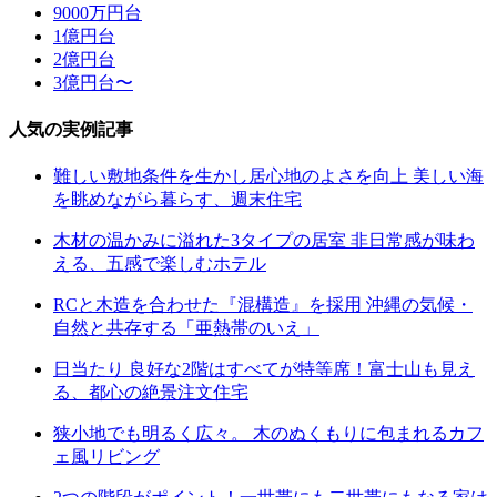
9000万円台
1億円台
2億円台
3億円台〜
人気の実例記事
難しい敷地条件を生かし居心地のよさを向上 美しい海
を眺めながら暮らす、週末住宅
木材の温かみに溢れた3タイプの居室 非日常感が味わ
える、五感で楽しむホテル
RCと木造を合わせた『混構造』を採用 沖縄の気候・
自然と共存する「亜熱帯のいえ」
日当たり 良好な2階はすべてが特等席！富士山も見え
る、都心の絶景注文住宅
狭小地でも明るく広々。 木のぬくもりに包まれるカフ
ェ風リビング