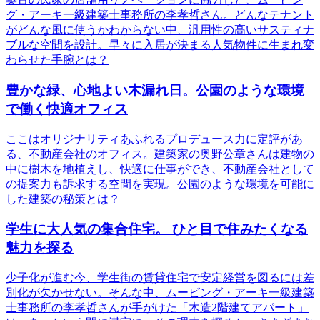
グ・アーキ一級建築士事務所の李孝哲さん。どんなテナント
がどんな風に使うかわからない中、汎用性の高いサスティナ
ブルな空間を設計。早々に入居が決まる人気物件に生まれ変
わらせた手腕とは？
豊かな緑、心地よい木漏れ日。公園のような環境
で働く快適オフィス
ここはオリジナリティあふれるプロデュース力に定評があ
る、不動産会社のオフィス。建築家の奥野公章さんは建物の
中に樹木を地植えし、快適に仕事ができ、不動産会社として
の提案力も訴求する空間を実現。公園のような環境を可能に
した建築の秘策とは？
学生に大人気の集合住宅。 ひと目で住みたくなる
魅力を探る
少子化が進む今、学生街の賃貸住宅で安定経営を図るには差
別化が欠かせない。そんな中、ムービング・アーキ一級建築
士事務所の李孝哲さんが手がけた「木造2階建てアパート」