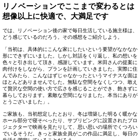
リノベーションでここまで変わるとは
想像以上に快適で、大満足です
では、リノベーション後の家で毎日生活している施主様は、
どう感じているのだろう。その感想をご紹介しよう。
「当初は、具体的にこんな家にしたいという要望がなかなか
形にできずにいました。しかし対話をくり返し、私の想いを
色々と引き出して頂き、感謝しています。米田さんの提案に
肉付けをしながら、プランを計画していきました。実際に住
んでみたら、こんなはずじゃなかったというマイナスな面は
ほとんどありませんでした。無駄な空間をなくしつつ、敢え
て贅沢な空間の使い方で広さを感じることができ、飽きずに
暮らしております。素敵な空間になりました。本当にありが
とうございました」。
ご家族も、当初想定したとおり、冬は増築した明るく暖かな
ホール部分で寝そべったり、サブリビングに設置されたプロ
ジェクターで映画を見たりして、思い思いの場所でくつろい
でいるそうだ。きっと家族全員がこの作品に満足し、毎日の