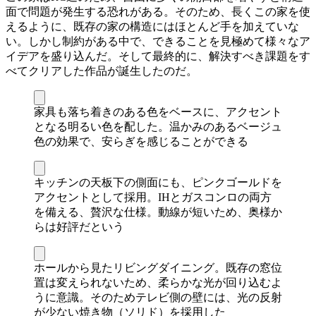
面で問題が発生する恐れがある。そのため、長くこの家を使
えるように、既存の家の構造にはほとんど手を加えていな
い。しかし制約がある中で、できることを見極めて様々なア
イデアを盛り込んだ。そして最終的に、解決すべき課題をす
べてクリアした作品が誕生したのだ。
家具も落ち着きのある色をベースに、アクセント
となる明るい色を配した。温かみのあるベージュ
色の効果で、安らぎを感じることができる
キッチンの天板下の側面にも、ピンクゴールドを
アクセントとして採用。IHとガスコンロの両方
を備える、贅沢な仕様。動線が短いため、奥様か
らは好評だという
ホールから見たリビングダイニング。既存の窓位
置は変えられないため、柔らかな光が回り込むよ
うに意識。そのためテレビ側の壁には、光の反射
が少ない焼き物（ソリド）を採用した