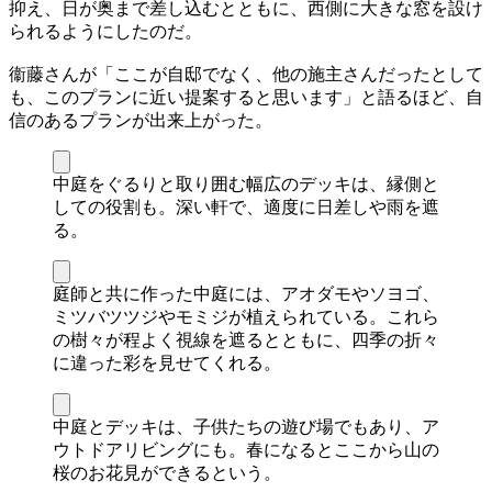
抑え、日が奥まで差し込むとともに、西側に大きな窓を設け
られるようにしたのだ。
衞藤さんが「ここが自邸でなく、他の施主さんだったとして
も、このプランに近い提案すると思います」と語るほど、自
信のあるプランが出来上がった。
中庭をぐるりと取り囲む幅広のデッキは、縁側と
しての役割も。深い軒で、適度に日差しや雨を遮
る。
庭師と共に作った中庭には、アオダモやソヨゴ、
ミツバツツジやモミジが植えられている。これら
の樹々が程よく視線を遮るとともに、四季の折々
に違った彩を見せてくれる。
中庭とデッキは、子供たちの遊び場でもあり、ア
ウトドアリビングにも。春になるとここから山の
桜のお花見ができるという。