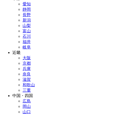
愛知
静岡
長野
新潟
山梨
富山
石川
福井
岐阜
近畿
大阪
京都
兵庫
奈良
滋賀
和歌山
三重
中国・四国
広島
岡山
山口