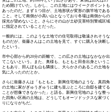
実はこの土地、約100坪という広さがあり、東側は田んぼの
ため開けていた。しかし、この土地にはウイークポイントも
あったのだ。まず１つ目が、土地形状が変形の旗竿地である
こと。そして南側が小高い山となっており冬場は南側からの
採光が望めないこと。さらにその山が土砂災害特別警戒区域
に指定されていることだった。
一般的には、このような土地での住宅取得は敬遠されそうな
ものだが、衞藤さんはこの土地を見て、すぐに購入を決断し
たという。
市中心部から約20分の距離で、この広さの土地はなかなか出
てこないという。また、奥様も、もともと田舎出身というこ
ともあり、田んぼも山も隣接し、大らかさのあるこの土地を
気に入ったのだとか。
さらに衞藤さんは「もともと、新興住宅地のような、真四角
の土地に家がぎゅうぎゅうに建ち並ぶところに自邸を建てる
ことが想像できなかった」と語る。新興住宅地のような整っ
た四角い区画の土地は、どうしてもオーソドックスな家づく
りになりがちだ。