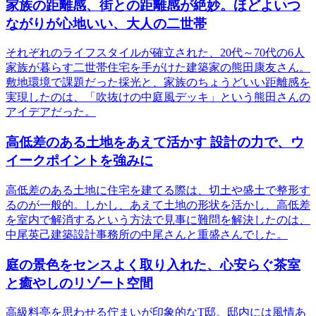
家族の距離感、街との距離感が絶妙。ほどよいつ
ながりが心地いい、大人の二世帯
それぞれのライフスタイルが確立された、20代～70代の6人
家族が暮らす二世帯住宅を手がけた建築家の熊田康友さん。
敷地環境で課題だった採光と、家族のちょうどいい距離感を
実現したのは、「吹抜けの中庭風デッキ」という熊田さんの
アイデアだった。
高低差のある土地をあえて活かす 設計の力で、ウ
イークポイントを強みに
高低差のある土地に住宅を建てる際は、切土や盛土で整形す
るのが一般的。しかし、あえて土地の形状を活かし、高低差
を室内で解消するという方法で見事に難問を解決したのは、
中尾英己建築設計事務所の中尾さんと重盛さんでした。
庭の景色をセンスよく取り入れた、心安らぐ茶室
と癒やしのリゾート空間
高級料亭を思わせる佇まいが印象的なT邸。邸内には風情あ