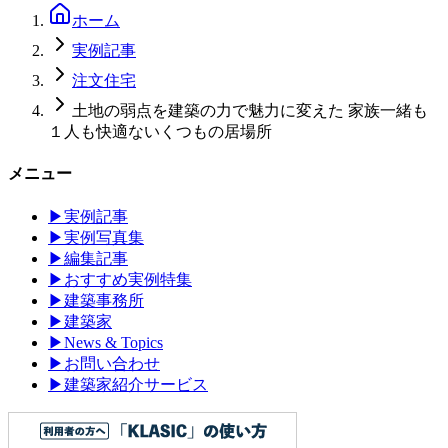
ホーム
実例記事
注文住宅
土地の弱点を建築の力で魅力に変えた 家族一緒も
１人も快適ないくつもの居場所
メニュー
▶
実例記事
▶
実例写真集
▶
編集記事
▶
おすすめ実例特集
▶
建築事務所
▶
建築家
▶
News & Topics
▶
お問い合わせ
▶
建築家紹介サービス