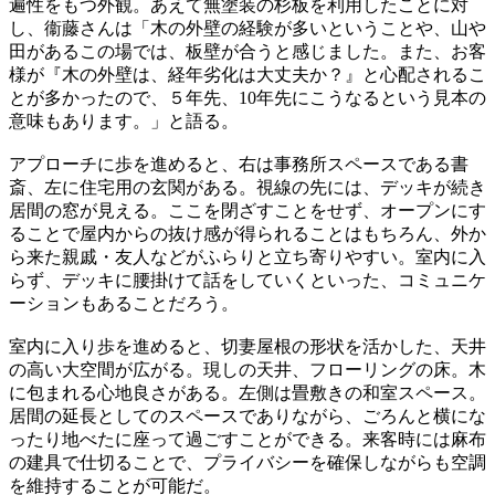
遍性をもつ外観。あえて無塗装の杉板を利用したことに対
し、衞藤さんは「木の外壁の経験が多いということや、山や
田があるこの場では、板壁が合うと感じました。また、お客
様が『木の外壁は、経年劣化は大丈夫か？』と心配されるこ
とが多かったので、５年先、10年先にこうなるという見本の
意味もあります。」と語る。
アプローチに歩を進めると、右は事務所スペースである書
斎、左に住宅用の玄関がある。視線の先には、デッキが続き
居間の窓が見える。ここを閉ざすことをせず、オープンにす
ることで屋内からの抜け感が得られることはもちろん、外か
ら来た親戚・友人などがふらりと立ち寄りやすい。室内に入
らず、デッキに腰掛けて話をしていくといった、コミュニケ
ーションもあることだろう。
室内に入り歩を進めると、切妻屋根の形状を活かした、天井
の高い大空間が広がる。現しの天井、フローリングの床。木
に包まれる心地良さがある。左側は畳敷きの和室スペース。
居間の延長としてのスペースでありながら、ごろんと横にな
ったり地べたに座って過ごすことができる。来客時には麻布
の建具で仕切ることで、プライバシーを確保しながらも空調
を維持することが可能だ。