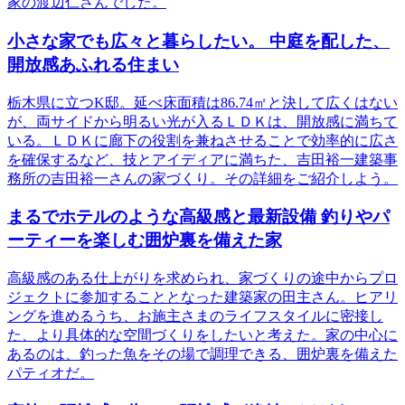
家の渡辺仁さんでした。
小さな家でも広々と暮らしたい。 中庭を配した、
開放感あふれる住まい
栃木県に立つK邸。延べ床面積は86.74㎡と決して広くはない
が、両サイドから明るい光が入るＬＤＫは、開放感に満ちて
いる。ＬＤＫに廊下の役割を兼ねさせることで効率的に広さ
を確保するなど、技とアイディアに満ちた、吉田裕一建築事
務所の吉田裕一さんの家づくり。その詳細をご紹介しよう。
まるでホテルのような高級感と最新設備 釣りやパ
ーティーを楽しむ囲炉裏を備えた家
高級感のある仕上がりを求められ、家づくりの途中からプロ
ジェクトに参加することとなった建築家の田主さん。ヒアリ
ングを進めるうち、お施主さまのライフスタイルに密接し
た、より具体的な空間づくりをしたいと考えた。家の中心に
あるのは、釣った魚をその場で調理できる、囲炉裏を備えた
パティオだ。