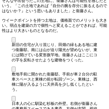
そんな中出会ったこの土地に、衞藤さんは可能性を感じたと
いう。「この土地であれば『自分の腕を存分に振るえるので
はないか？』という思いもありました」と衞藤さん。
ウイークポイントを持つ土地は、価格面でのメリットも大き
い。弱点を建築の力で個性へと変えることができれば、可能
性はより大きいものとなるのだ。
新旧の住宅が入り混じり、田畑の緑もある地に建
つ衞藤邸。南には山が迫り陽光が望めないが、東
には開けている変形旗竿地。衞藤さんはここにコ
の字を反転させたような建物をつくった。
敷地手前に開かれた衞藤邸。手前が車２台分の駐
車スペースと東棟の前が転回ゾーン。東棟は、西
棟に陽が入るように天井高を少し低くしたとい
う。
日本人の心に馴染む杉板の外壁。右側が衞藤さん
の事務所スペースである書斎、左側が玄関。視線