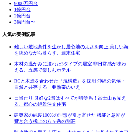
9000万円台
1億円台
2億円台
3億円台〜
人気の実例記事
難しい敷地条件を生かし居心地のよさを向上 美しい海
を眺めながら暮らす、週末住宅
木材の温かみに溢れた3タイプの居室 非日常感が味わ
える、五感で楽しむホテル
RCと木造を合わせた『混構造』を採用 沖縄の気候・
自然と共存する「亜熱帯のいえ」
日当たり 良好な2階はすべてが特等席！富士山も見え
る、都心の絶景注文住宅
建築家の純度100%の理想が引き寄せた 機能と意匠が
響き合う極上の八ヶ岳の別荘