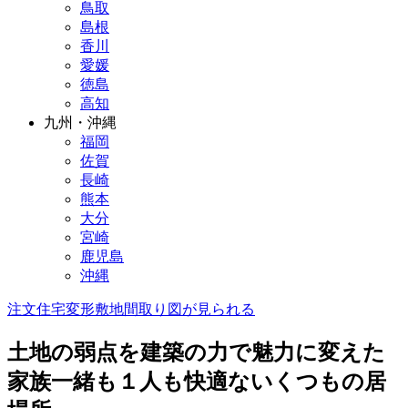
鳥取
島根
香川
愛媛
徳島
高知
九州・沖縄
福岡
佐賀
長崎
熊本
大分
宮崎
鹿児島
沖縄
注文住宅
変形敷地
間取り図が見られる
土地の弱点を建築の力で魅力に変えた
家族一緒も１人も快適ないくつもの居