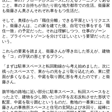
次に、車のアプローチがスムーズに行えるゾーニングである
こと。車の２台持ちが当たり前な地方都市での生活。衞藤家
も衞藤さん奥さんそれぞれ車をもつ生活だ。
そして、奥様からの「職住分離」できる平屋というリクエス
ト。衞藤さんは、この家を建てた後、自宅で仕事をする「職
住一致」の予定だった。それは理解しつつ、仕事のゾーン
と、プライベートゾーンを分けてほしいという要望だったと
いう。
これらの要素を踏まえ、衞藤さんが導き出した答えが、建物
を「コ」の字状の形とするプラン。
「まずは駐車スペースと転回動線から考え始めました。次に
残ったスペースで、東からの光をより取り込むため、東に壁
面が多くなるよう、中庭を取り囲む形を考えたのです」と衞
藤さん。
旗竿地の路地に近い部分に駐車スペース。転回スペースをと
った上で、建物を少し開いたコの字を左右反転させた形状で
配置、中庭を取り囲むというものだ。敷地の一番東には、衞
藤さんの事務所スペースと住宅の玄関および水回り。縦棒に