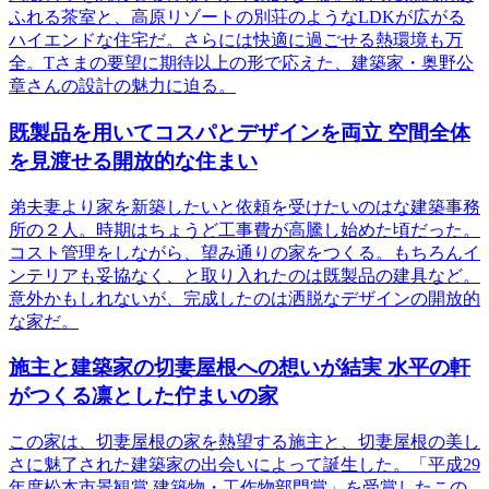
ふれる茶室と、高原リゾートの別荘のようなLDKが広がる
ハイエンドな住宅だ。さらには快適に過ごせる熱環境も万
全。Tさまの要望に期待以上の形で応えた、建築家・奥野公
章さんの設計の魅力に迫る。
既製品を用いてコスパとデザインを両立 空間全体
を見渡せる開放的な住まい
弟夫妻より家を新築したいと依頼を受けたいのはな建築事務
所の２人。時期はちょうど工事費が高騰し始めた頃だった。
コスト管理をしながら、望み通りの家をつくる。もちろんイ
ンテリアも妥協なく、と取り入れたのは既製品の建具など。
意外かもしれないが、完成したのは洒脱なデザインの開放的
な家だ。
施主と建築家の切妻屋根への想いが結実 水平の軒
がつくる凛とした佇まいの家
この家は、切妻屋根の家を熱望する施主と、切妻屋根の美し
さに魅了された建築家の出会いによって誕生した。「平成29
年度松本市景観賞 建築物・工作物部門賞」を受賞したこの