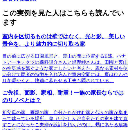
この実例を見た人はこちらも読んでい
ます
室内を区切るものは壁ではなく、光と影。 美しい
景色を、より魅力的に切り取る家
目の前に広がる田園風景と、裏山の間に位置するE邸。ハナ
トアーキテクツの保科陽介さんと堤理紗さんは、田園と裏山
の空気感を繋ぐような家にしたいと考えた。異なる素材を使
い分けて両者の特徴を入れ込んだ室内空間には、夏はひんや
り冬暖かくと、快適に暮らせる工夫も隠されている。
ご先祖、面影、家相、耐震！一族の家長ならでは
のリノベとは？
祖父母の家、両親の家、自分たちが住む家と代々の家が集ま
って建っている場所。傷（いた）んだ自分たちの家を建て直
すことになったご夫婦が設計を頼んだのは、甥にあたる建築