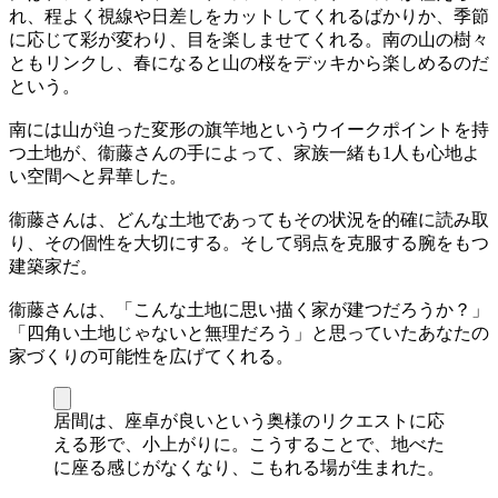
れ、程よく視線や日差しをカットしてくれるばかりか、季節
に応じて彩が変わり、目を楽しませてくれる。南の山の樹々
ともリンクし、春になると山の桜をデッキから楽しめるのだ
という。
南には山が迫った変形の旗竿地というウイークポイントを持
つ土地が、衞藤さんの手によって、家族一緒も1人も心地よ
い空間へと昇華した。
衞藤さんは、どんな土地であってもその状況を的確に読み取
り、その個性を大切にする。そして弱点を克服する腕をもつ
建築家だ。
衞藤さんは、「こんな土地に思い描く家が建つだろうか？」
「四角い土地じゃないと無理だろう」と思っていたあなたの
家づくりの可能性を広げてくれる。
居間は、座卓が良いという奥様のリクエストに応
える形で、小上がりに。こうすることで、地べた
に座る感じがなくなり、こもれる場が生まれた。