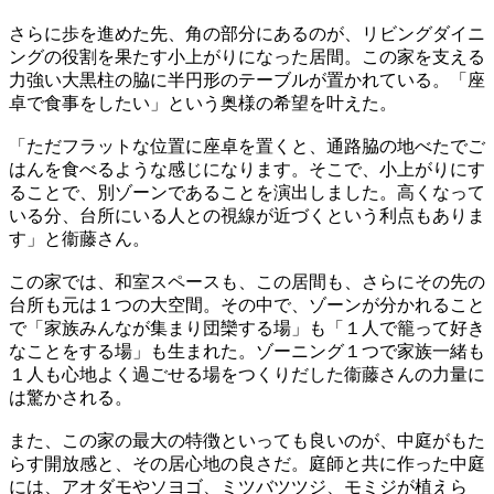
さらに歩を進めた先、角の部分にあるのが、リビングダイニ
ングの役割を果たす小上がりになった居間。この家を支える
力強い大黒柱の脇に半円形のテーブルが置かれている。「座
卓で食事をしたい」という奥様の希望を叶えた。
「ただフラットな位置に座卓を置くと、通路脇の地べたでご
はんを食べるような感じになります。そこで、小上がりにす
ることで、別ゾーンであることを演出しました。高くなって
いる分、台所にいる人との視線が近づくという利点もありま
す」と衞藤さん。
この家では、和室スペースも、この居間も、さらにその先の
台所も元は１つの大空間。その中で、ゾーンが分かれること
で「家族みんなが集まり団欒する場」も「１人で籠って好き
なことをする場」も生まれた。ゾーニング１つで家族一緒も
１人も心地よく過ごせる場をつくりだした衞藤さんの力量に
は驚かされる。
また、この家の最大の特徴といっても良いのが、中庭がもた
らす開放感と、その居心地の良さだ。庭師と共に作った中庭
には、アオダモやソヨゴ、ミツバツツジ、モミジが植えら