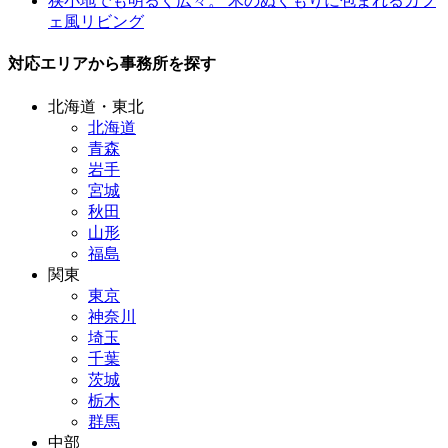
狭小地でも明るく広々。 木のぬくもりに包まれるカフ
ェ風リビング
対応エリアから事務所を探す
北海道・東北
北海道
青森
岩手
宮城
秋田
山形
福島
関東
東京
神奈川
埼玉
千葉
茨城
栃木
群馬
中部