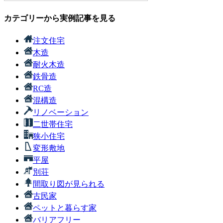
カテゴリーから実例記事を見る
注文住宅
木造
耐火木造
鉄骨造
RC造
混構造
リノベーション
二世帯住宅
狭小住宅
変形敷地
平屋
別荘
間取り図が見られる
古民家
ペットと暮らす家
バリアフリー