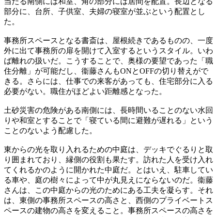
当たる南側には和室、角の部分には居間を配置。長辺となる
部分に、台所、子供室、夫婦の寝室が並ぶという配置とし
た。
事務所スペースとなる書斎は、屋根続きであるものの、一度
外に出て事務所の扉を開けて入室するというスタイル。いわ
ば離れの扱いだ。こうすることで、奥様の要望であった「職
住分離」が可能だし、衞藤さんもONとOFFの切り替えがで
きる。さらには、仕事での来客があっても、住宅部分に入る
必要がない。職住がほどよい距離感となった。
土砂災害の危険がある南側には、長時間いることのない水回
りや和室とすることで「寝ている間に避難が遅れる」という
ことのないよう配慮した。
東からの光を取り入れるための中庭は、デッキでぐるりと取
り囲まれており、縁側の役割も果たす。訪れた人を受け入れ
てくれるかのように開かれた中庭だ。とはいえ、駐車してい
る車や、庭の樹々によって中が丸見えにならないのだ。衞藤
さんは、この中庭からの光のためにある工夫を凝らす。それ
は、東側の事務所スペースの高さと、西側のプライベートス
ペースの建物の高さを変えること。事務所スペースの高さを