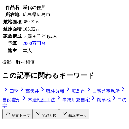
作品名
屋代の住居
所在地
広島県広島市
敷地面積
389.72㎡
延床面積
103.92㎡
家族構成
夫婦＋子ども2人
予算
2000万円台
施主
本人
撮影：
野村和慎
この記事に関わるキーワード
四季
高天井
職住分離
広島市
自宅兼事務所
自然豊か
木造軸組工法
事務所兼自宅
旗竿地
コの
字
記事トップ
間取り図
基本データ