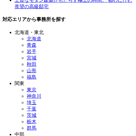
上質なモダン建築がもたらす極上の時間。 都心に佇む
羨望の高級邸宅
対応エリアから事務所を探す
北海道・東北
北海道
青森
岩手
宮城
秋田
山形
福島
関東
東京
神奈川
埼玉
千葉
茨城
栃木
群馬
中部