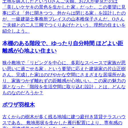
土地を購入したというOさんご夫婦。お2人が夢見たのは
「美しいケヤキの景色を生かした家」だった。この要望に見
事に応え「外に開きつつ、外からは閉じる家」を設計したの
が、一級建築士事務所プレイスの山本稚保子さんだ。Oさん
ご夫婦との二人三脚でつくりあげたという、理想の住まいを
紹介しよう。
本棚のある階段で、ゆったり自分時間 ほどよい距
離感が心地よい住まい
狭小敷地で「リビングを中心に、多彩なスペースで家族が思
い思いに過ごせる家」という要望に応えた建築家の片山正樹
さん。完成した家はのびやかな空間にさまざまな居場所があ
り、家族つかず離れずの距離感が心地いい。この家の魅力の
源となった「階段を生活空間に取り込む設計」とは、どんな
ものなのだろうか？
ポワザ羽根木
古くからの樹木が多く残る地域に建つ庭付き賃貸テラスハウ
スである。 敷地形状を生かした雁行配置により、専有感の