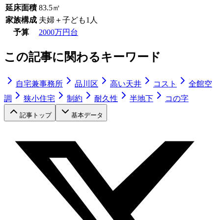
延床面積
83.5㎡
家族構成
夫婦＋子ども1人
予算
2000万円台
この記事に関わるキーワード
自宅兼事務所
品川区
高い天井
コスト
全館空
調
狭小住宅
制約
耐久性
半地下
コの字
記事トップ
基本データ