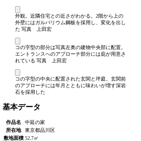
外観。近隣住宅との近さがわかる。2階から上の
外壁にはガルバリウム鋼板を採用し、変化を出し
た 写真 上田宏
コの字型の部分は写真左奥の建物中央部に配置。
エントランスへのアプローチ部分には庇が用意さ
れている 写真 上田宏
コの字型の中央に配置された玄関と坪庭。玄関前
のアプローチには年月とともに味わいが増す深岩
石を採用した
基本データ
作品名
中延の家
所在地
東京都品川区
敷地面積
52.7㎡