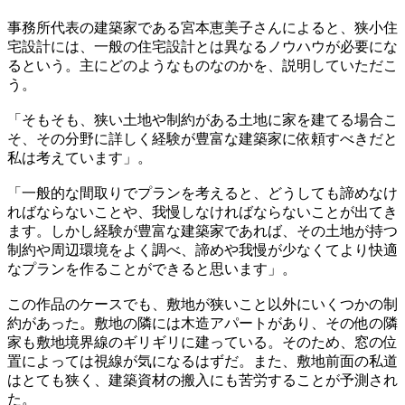
事務所代表の建築家である宮本恵美子さんによると、狭小住
宅設計には、一般の住宅設計とは異なるノウハウが必要にな
るという。主にどのようなものなのかを、説明していただこ
う。
「そもそも、狭い土地や制約がある土地に家を建てる場合こ
そ、その分野に詳しく経験が豊富な建築家に依頼すべきだと
私は考えています」。
「一般的な間取りでプランを考えると、どうしても諦めなけ
ればならないことや、我慢しなければならないことが出てき
ます。しかし経験が豊富な建築家であれば、その土地が持つ
制約や周辺環境をよく調べ、諦めや我慢が少なくてより快適
なプランを作ることができると思います」。
この作品のケースでも、敷地が狭いこと以外にいくつかの制
約があった。敷地の隣には木造アパートがあり、その他の隣
家も敷地境界線のギリギリに建っている。そのため、窓の位
置によっては視線が気になるはずだ。また、敷地前面の私道
はとても狭く、建築資材の搬入にも苦労することが予測され
た。