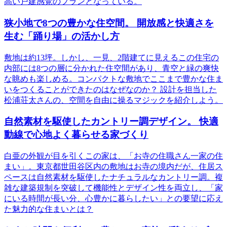
高い戸建感覚のプランとなっている。
狭小地で8つの豊かな住空間。 開放感と快適さを
生む「踊り場」の活かし方
敷地は約13坪。しかし、一見、2階建てに見えるこの住宅の
内部には8つの層に分かれた住空間があり、青空と緑の爽快
な眺めも楽しめる。コンパクトな敷地でここまで豊かな住ま
いをつくることができたのはなぜなのか？ 設計を担当した
松浦荘太さんの、空間を自由に操るマジックを紹介しよう。
自然素材を駆使したカントリー調デザイン。 快適
動線で心地よく暮らせる家づくり
白亜の外観が目を引くこの家は、「お寺の住職さん一家の住
まい」。東京都世田谷区内の敷地はお寺の境内だが、住居ス
ペースは自然素材を駆使したナチュラルなカントリー調。複
雑な建築規制を突破して機能性とデザイン性を両立し、「家
にいる時間が長い分、心豊かに暮らしたい」との要望に応え
た魅力的な住まいとは？