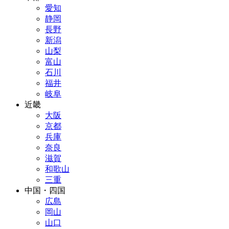
愛知
静岡
長野
新潟
山梨
富山
石川
福井
岐阜
近畿
大阪
京都
兵庫
奈良
滋賀
和歌山
三重
中国・四国
広島
岡山
山口