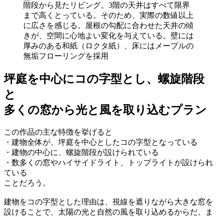
階段から見たリビング。3階の天井はすべて限界
まで高くとっている。そのため、実際の数値以上
に広さを感じる。屋根の勾配に合わせた天井の傾
きが、空間に心地よい変化を与えている。壁には
厚みのある和紙（ロクタ紙）、床にはメープルの
無垢フローリングを採用
坪庭を中心にコの字型とし、螺旋階段
と
多くの窓から光と風を取り込むプラン
この作品の主な特徴を挙げると
・建物全体が、坪庭を中心としたコの字型となっている
・建物の中心に、螺旋階段が設けられている
・数多くの窓やハイサイドライト、トップライトが設けられ
ている
ことだろう。
建物をコの字型とした理由は、視線を遮りながら大きな窓を
設けることで、太陽の光と自然の風を取り込めるからだ。ま