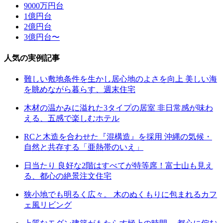
9000万円台
1億円台
2億円台
3億円台〜
人気の実例記事
難しい敷地条件を生かし居心地のよさを向上 美しい海
を眺めながら暮らす、週末住宅
木材の温かみに溢れた3タイプの居室 非日常感が味わ
える、五感で楽しむホテル
RCと木造を合わせた『混構造』を採用 沖縄の気候・
自然と共存する「亜熱帯のいえ」
日当たり 良好な2階はすべてが特等席！富士山も見え
る、都心の絶景注文住宅
狭小地でも明るく広々。 木のぬくもりに包まれるカフ
ェ風リビング