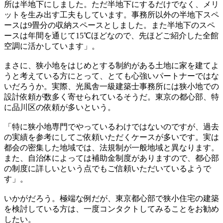
所は半地下にしました。ただ半地下にするだけでなく、メリ
ットを生み出す工夫もしています。事務所以外の半地下スペ
ースは9畳分の収納スペースとしました。また半地下のスペ
ースは年間を通じて15℃ほどなので、先ほどご紹介した全館
空調に活かしています」。
まさに、狭小地をはじめとする制約がある土地に家を建てよ
うと考えている方にとって、とても心強いパートナーではな
いだろうか。実際、光風舎一級建築士事務所には狭小地での
設計依頼が数多く寄せられているそうだ。東京の都心部、特
に品川区の依頼が多いという。
「特に狭小地専門でやっているわけではないのですが、過去
の実績を参考にしてご依頼いただくケースが多いです。実は
都会の密集した地域では、法規制が一般地域と異なります。
また、自治体によっては補助金制度がありますので、都心部
の制度に詳しいという点でもご信頼いただいているようで
す」。
いかがだろう。極端な例だが、東京都心部で狭小住宅の建築
を検討している方は、一度コンタクトしてみることをお勧め
したい。