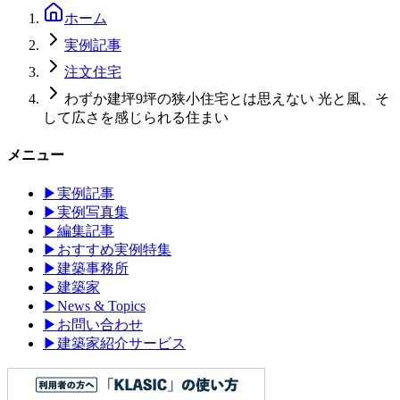
ホーム
実例記事
注文住宅
わずか建坪9坪の狭小住宅とは思えない 光と風、そ
して広さを感じられる住まい
メニュー
▶
実例記事
▶
実例写真集
▶
編集記事
▶
おすすめ実例特集
▶
建築事務所
▶
建築家
▶
News & Topics
▶
お問い合わせ
▶
建築家紹介サービス