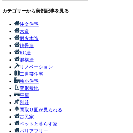
カテゴリーから実例記事を見る
注文住宅
木造
耐火木造
鉄骨造
RC造
混構造
リノベーション
二世帯住宅
狭小住宅
変形敷地
平屋
別荘
間取り図が見られる
古民家
ペットと暮らす家
バリアフリー