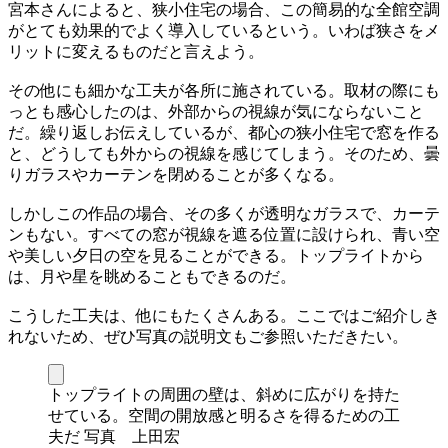
宮本さんによると、狭小住宅の場合、この簡易的な全館空調
がとても効果的でよく導入しているという。いわば狭さをメ
リットに変えるものだと言えよう。
その他にも細かな工夫が各所に施されている。取材の際にも
っとも感心したのは、外部からの視線が気にならないこと
だ。繰り返しお伝えしているが、都心の狭小住宅で窓を作る
と、どうしても外からの視線を感じてしまう。そのため、曇
りガラスやカーテンを閉めることが多くなる。
しかしこの作品の場合、その多くが透明なガラスで、カーテ
ンもない。すべての窓が視線を遮る位置に設けられ、青い空
や美しい夕日の空を見ることができる。トップライトから
は、月や星を眺めることもできるのだ。
こうした工夫は、他にもたくさんある。ここではご紹介しき
れないため、ぜひ写真の説明文もご参照いただきたい。
トップライトの周囲の壁は、斜めに広がりを持た
せている。空間の開放感と明るさを得るための工
夫だ 写真 上田宏