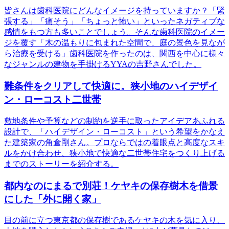
皆さんは歯科医院にどんなイメージを持っていますか？「緊
張する」「痛そう」「ちょっと怖い」といったネガティブな
感情をもつ方も多いことでしょう。そんな歯科医院のイメー
ジを覆す「木の温もりに包まれた空間で、庭の景色を見なが
ら治療を受ける」歯科医院を作ったのは、関西を中心に様々
なジャンルの建物を手掛けるYYAの吉野さんでした。
難条件をクリアして快適に。狭小地のハイデザイ
ン・ローコスト二世帯
敷地条件や予算などの制約を逆手に取ったアイデアあふれる
設計で、「ハイデザイン・ローコスト」という希望をかなえ
た建築家の角倉剛さん。プロならではの着眼点と高度なスキ
ルをかけ合わせ、狭小地で快適な二世帯住宅をつくり上げる
までのストーリーを紹介する。
都内なのにまるで別荘！ケヤキの保存樹木を借景
にした「外に開く家」
目の前に立つ東京都の保存樹であるケヤキの木を気に入り、