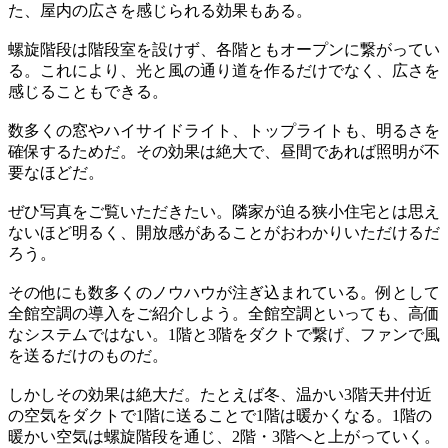
た、屋内の広さを感じられる効果もある。
螺旋階段は階段室を設けず、各階ともオープンに繋がってい
る。これにより、光と風の通り道を作るだけでなく、広さを
感じることもできる。
数多くの窓やハイサイドライト、トップライトも、明るさを
確保するためだ。その効果は絶大で、昼間であれば照明が不
要なほどだ。
ぜひ写真をご覧いただきたい。隣家が迫る狭小住宅とは思え
ないほど明るく、開放感があることがおわかりいただけるだ
ろう。
その他にも数多くのノウハウが注ぎ込まれている。例として
全館空調の導入をご紹介しよう。全館空調といっても、高価
なシステムではない。1階と3階をダクトで繋げ、ファンで風
を送るだけのものだ。
しかしその効果は絶大だ。たとえば冬、温かい3階天井付近
の空気をダクトで1階に送ることで1階は暖かくなる。1階の
暖かい空気は螺旋階段を通じ、2階・3階へと上がっていく。