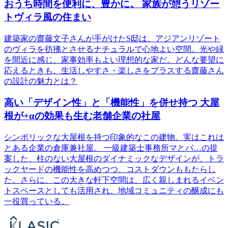
おうち時間を便利に、豊かに。 家族が憩うリゾー
トヴィラ風の住まい
建築家の齋藤文子さんが手がけたS邸は、アジアンリゾート
のヴィラを彷彿とさせるナチュラルで心地よい空間。光や緑
を間近に感じ、家事効率もよい理想的な家だ。どんな要望に
応えるときも、生活しやすさ・楽しさをプラスする齋藤さん
の設計の魅力とは？
高い「デザイン性」と「機能性」を併せ持つ 大屋
根が+αの効果も生む老舗企業の社屋
シンボリックな大屋根を持つ印象的なこの建物。実はこれは
とある企業の倉庫兼社屋。 一級建築士事務所マとバ…の提
案した、柱のない大屋根のダイナミックなデザインが、トラ
ックヤードの機能性を高めつつ、コストダウンももたらし
た。さらに、この大きな軒下空間は、広く親しまれるイベン
トスペースとしても活用され、地域コミュニティの醸成にも
一役買っている。