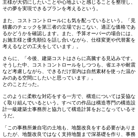
主様が大切にしたいことや心地よいと感じることを整理し、
その夢を実現できるプランを考えるという。
また、コストコントロールにも気を配っているという。「見
積書のチェックを第三者の立場でおこない、適正な価格であ
るかどうかを確認します。また、予算オーバーの場合には、
お施主様と優先順位を話し合いながら、仕様変更や代替案を
考えるなどの工夫をしています」。
さらに、「今後、建築コストはさらに高騰する見込みです。
そうした中、コストコントロールをしつつも、省エネや耐震
など考慮しながら、できるだけ室内は自然素材を使った温か
みのある空間にしたいと思っています」。
とのことだった。
このように柔軟な対応をする一方で、構造については妥協な
く取り組んでいるという。すべての作品は構造専門の構造設
計一級建築士事務所と協力して構造計算をおこなっているそ
うだ。
「この事務所兼自宅の土地も、地盤改良をする必要がありま
したが、地盤改良ではなく支持地盤まで深基礎を作り、事務