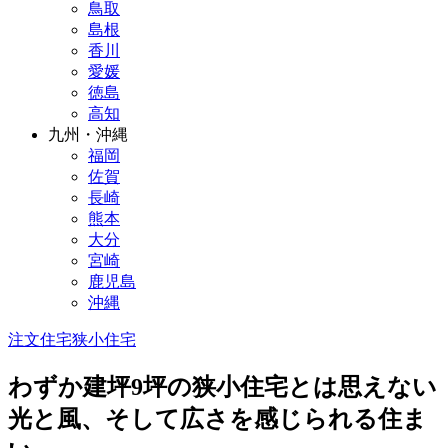
鳥取
島根
香川
愛媛
徳島
高知
九州・沖縄
福岡
佐賀
長崎
熊本
大分
宮崎
鹿児島
沖縄
注文住宅
狭小住宅
わずか建坪9坪の狭小住宅とは思えない
光と風、そして広さを感じられる住ま