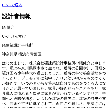
LINEで送る
設計者情報
礒 健介
いそ けんすけ
礒建築設計事務所
神奈川県 横浜市青葉区
はじめまして。株式会社礒建築設計事務所の礒健介と申しま
す。私は神奈川県厚木市で生まれ、近所の公園や川、田畑を
駆け回る少年時代を過ごしました。近所の林で秘密基地をつ
くったり、プラモデルに熱中したりと幼い頃からものづくり
が好きで、いつの頃からか将来は自分でものをつくる人にな
りたいと思っていました。家具が好きだったこともあり、家
具職人に憧れるも次第に家具が置かれているインテリア、空
間へと興味が湧き、いつしか建築の世界に。建築の歴史や文
化、芸術や哲学に魅了されて、面白さや難しさ、奥深さには