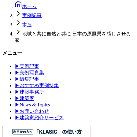
ホーム
実例記事
木造
地域と共に自然と共に 日本の原風景を感じさせる
家
メニュー
▶
実例記事
▶
実例写真集
▶
編集記事
▶
おすすめ実例特集
▶
建築事務所
▶
建築家
▶
News & Topics
▶
お問い合わせ
▶
建築家紹介サービス