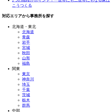
2つの階段がポイント！一世帯にも二世帯にもなる家は
こうつくる
対応エリアから事務所を探す
北海道・東北
北海道
青森
岩手
宮城
秋田
山形
福島
関東
東京
神奈川
埼玉
千葉
茨城
栃木
群馬
中部