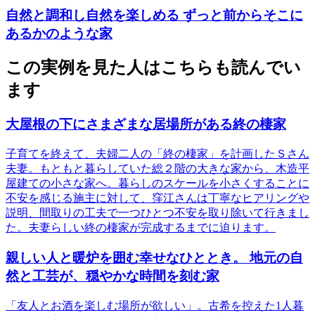
自然と調和し自然を楽しめる ずっと前からそこに
あるかのような家
この実例を見た人はこちらも読んでい
ます
大屋根の下にさまざまな居場所がある終の棲家
子育てを終えて、夫婦二人の「終の棲家」を計画したＳさん
夫妻。もともと暮らしていた総２階の大きな家から、木造平
屋建ての小さな家へ。暮らしのスケールを小さくすることに
不安を感じる施主に対して、窪江さんは丁寧なヒアリングや
説明、間取りの工夫で一つひとつ不安を取り除いて行きまし
た。夫妻らしい終の棲家が完成するまでに迫ります。
親しい人と暖炉を囲む幸せなひととき。 地元の自
然と工芸が、穏やかな時間を刻む家
「友人とお酒を楽しむ場所が欲しい」。古希を控えた1人暮