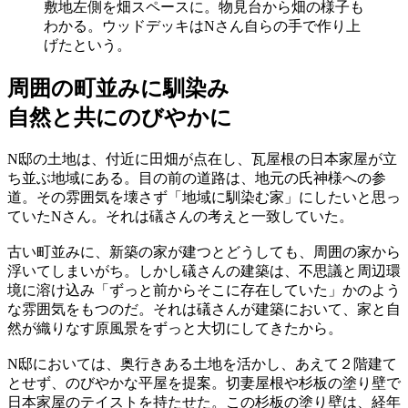
敷地左側を畑スペースに。物見台から畑の様子も
わかる。ウッドデッキはNさん自らの手で作り上
げたという。
周囲の町並みに馴染み
自然と共にのびやかに
N邸の土地は、付近に田畑が点在し、瓦屋根の日本家屋が立
ち並ぶ地域にある。目の前の道路は、地元の氏神様への参
道。その雰囲気を壊さず「地域に馴染む家」にしたいと思っ
ていたNさん。それは礒さんの考えと一致していた。
古い町並みに、新築の家が建つとどうしても、周囲の家から
浮いてしまいがち。しかし礒さんの建築は、不思議と周辺環
境に溶け込み「ずっと前からそこに存在していた」かのよう
な雰囲気をもつのだ。それは礒さんが建築において、家と自
然が織りなす原風景をずっと大切にしてきたから。
N邸においては、奥行きある土地を活かし、あえて２階建て
とせず、のびやかな平屋を提案。切妻屋根や杉板の塗り壁で
日本家屋のテイストを持たせた。この杉板の塗り壁は、経年