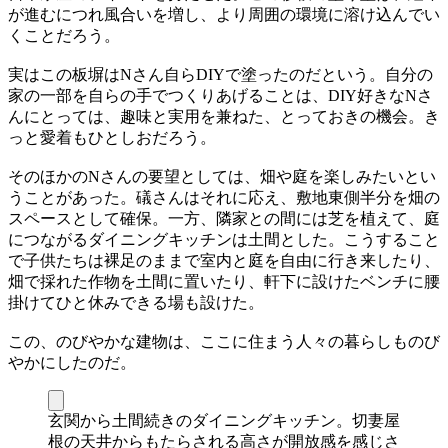
が進むにつれ風合いを増し、より周囲の環境に溶け込んでい
くことだろう。
実はこの板塀はNさん自らDIYで塗ったのだという。自分の
家の一部を自らの手でつくりあげることは、DIY好きなNさ
んにとっては、趣味と実用を兼ねた、とっておきの機会。き
っと愛着もひとしおだろう。
そのほかのNさんの要望としては、畑や庭を楽しみたいとい
うことがあった。礒さんはそれに応え、敷地東側半分を畑の
スペースとして確保。一方、隣家との間には芝を植えて、庭
につながるダイニングキッチンは土間とした。こうすること
で子供たちは裸足のままで室内と庭を自由に行き来したり、
畑で採れた作物を土間に置いたり、軒下に設けたベンチに腰
掛けてひと休みできる場も設けた。
この、のびやかな建物は、ここに住まう人々の暮らしものび
やかにしたのだ。
玄関から土間続きのダイニングキッチン。切妻屋
根の天井からもたらされる高さが開放感を感じさ