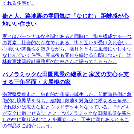
くれる住宅だ。
街と人、路地裏の雰囲気に「なじむ」 距離感が心
地いい住まい
家とはパーソナルな空間であると同時に、街を構成する一つ
の要素、社会的な存在でもある。街と互いを受け入れ合い、
心地いい関係性を築きながら、歳月とともに風景に少しずつ
なじんでいく住宅。完成後も変化を続ける自邸について、辻
林政憲建築設計事務所の辻林さんに語ってもらった。
パノラミックな田園風景の継承と 家族の安心を支
える三角平面・大屋根の家
滋賀県栗東市に、独創的な作品が誕生した。前面道路側に象
徴的な境界壁を持ち、建物は敷地を対角線に横切る三角形。
それ以外は広大な庭とウッドデッキとなっている。 “子ども
が安全に過ごせる”ことと、“パノラミックな田園風景を暮ら
しの中に取り込む”ことを両立した、工夫に満ちあふれるこ
の作品をご紹介しよう。