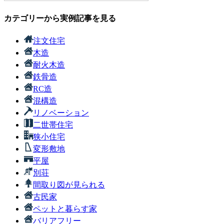
カテゴリーから実例記事を見る
注文住宅
木造
耐火木造
鉄骨造
RC造
混構造
リノベーション
二世帯住宅
狭小住宅
変形敷地
平屋
別荘
間取り図が見られる
古民家
ペットと暮らす家
バリアフリー