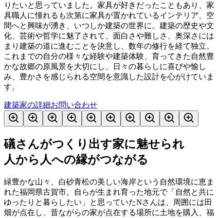
りたいと思っていました。家具が好きだったこともあり、家
具職人に憧れるも次第に家具が置かれているインテリア、空
間へと興味が湧き、いつしか建築の世界に。建築の歴史や文
化、芸術や哲学に魅了されて、面白さや難しさ、奥深さには
まり建築の道に進むことを決意し、数年の修行を経て独立。
これまでの自分の様々な経験や建築体験、育ってきた自然豊
かな故郷の原風景を大切にし、日々の暮らしに喜びや愉し
み、豊かさを感じられる空間を意識した設計を心がけていま
す。
建築家の詳細
お問い合わせ
礒さんがつくり出す家に魅せられ
人から人への縁がつながる
緑豊かな山々、白砂青松の美しい海岸という自然環境に恵ま
れた福岡県古賀市。自らが生まれ育った地元で「自然と共に
ゆったりと暮らしたい」と思っていたNさんは、周囲には田
畑が点在し、昔ながらの家が点在する場所に土地を購入、福