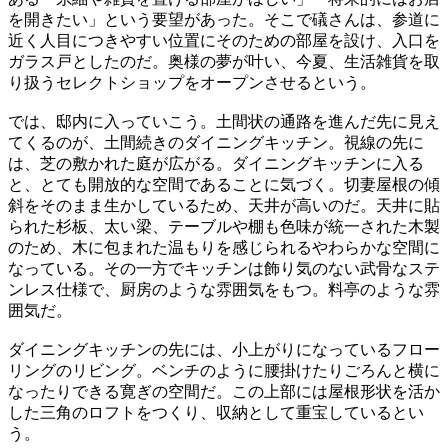
を開きたい」という要望があった。そこで礒さんは、参道に
近く人目につきやすい位置にそのための部屋を設け、入口を
ガラス戸としたのだ。奥様の夢が叶い、今夏、生活雑貨を取
り扱うセレクトショップをオープンさせるという。
では、邸内に入っていこう。土間状の通路を進んだ先に見え
てくるのが、土間続きのダイニングキッチン。視線の先に
は、芝の敷かれた庭が広がる。ダイニングキッチンに入る
と、とても開放的な空間であることに気づく。切妻屋根の傾
斜をそのまま生かしているため、天井が高いのだ。天井に貼
られた杉板、太い梁、テーブルや棚も色味が統一された木製
のため、木に包まれた温もりを感じられるやわらかな空間に
なっている。その一方でキッチンは飾り気のない武骨なステ
ンレス仕様で、厨房のような雰囲気をもつ。料亭のような雰
囲気だ。
ダイニングキッチンの先には、小上がりになっているフロー
リングのリビング。ベンチのように腰掛けたりごろんと横に
なったりできる寛ぎの空間だ。この上部には屋根形状を活か
した三角のロフトをつくり、収納として重宝しているとい
う。