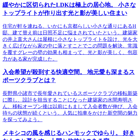
緩やかに区切られたLDKは極上の居心地。 小さな
トップライトが作り出す光と影が美しい住まい
住宅が軒を連ねる、いかにも京都らしい小さな通りにあるH
邸。建て替え前は日照不足に悩まされていたという。建築家
の井上直大さんは屋根に小さなトップライトを設け、光を大
きく広げながら家の中に落とすことでこの問題を解決。常識
を覆すグレーの壁の効果も相まって、光と影が美しく、包容
力がある家が完成した。
入会希望が殺到する快適空間。 地元愛も深まるス
ポーツクラブとは？
長野県小諸市で長年愛されているスポーツクラブの移転新築
に際し、設計を担当することになった建築家の水間寿明さ
ん。移転オープン後は以前にもまして入会者数が伸び、入会
待ちの状態が続くという。人気に拍車をかけた新空間の魅力
を探ってみよう。
メキシコの風を感じるハンモックでゆらり。 好き