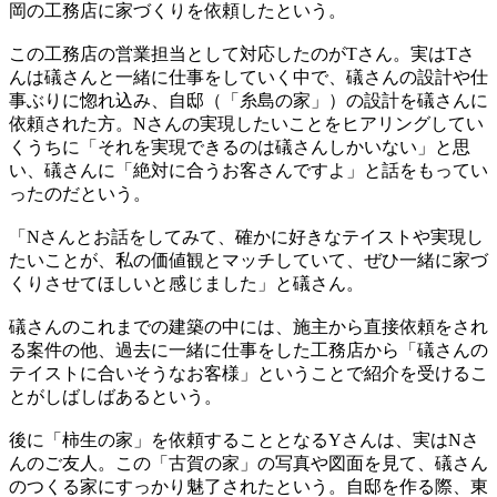
岡の工務店に家づくりを依頼したという。
この工務店の営業担当として対応したのがTさん。実はTさ
んは礒さんと一緒に仕事をしていく中で、礒さんの設計や仕
事ぶりに惚れ込み、自邸（「糸島の家」）の設計を礒さんに
依頼された方。Nさんの実現したいことをヒアリングしてい
くうちに「それを実現できるのは礒さんしかいない」と思
い、礒さんに「絶対に合うお客さんですよ」と話をもってい
ったのだという。
「Nさんとお話をしてみて、確かに好きなテイストや実現し
たいことが、私の価値観とマッチしていて、ぜひ一緒に家づ
くりさせてほしいと感じました」と礒さん。
礒さんのこれまでの建築の中には、施主から直接依頼をされ
る案件の他、過去に一緒に仕事をした工務店から「礒さんの
テイストに合いそうなお客様」ということで紹介を受けるこ
とがしばしばあるという。
後に「柿生の家」を依頼することとなるYさんは、実はNさ
んのご友人。この「古賀の家」の写真や図面を見て、礒さん
のつくる家にすっかり魅了されたという。自邸を作る際、東