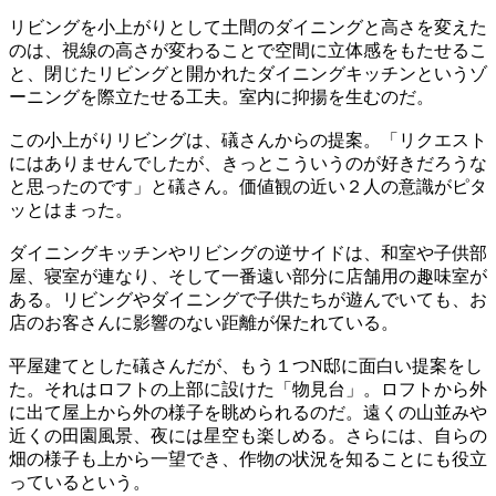
リビングを小上がりとして土間のダイニングと高さを変えた
のは、視線の高さが変わることで空間に立体感をもたせるこ
と、閉じたリビングと開かれたダイニングキッチンというゾ
ーニングを際立たせる工夫。室内に抑揚を生むのだ。
この小上がりリビングは、礒さんからの提案。「リクエスト
にはありませんでしたが、きっとこういうのが好きだろうな
と思ったのです」と礒さん。価値観の近い２人の意識がピタ
ッとはまった。
ダイニングキッチンやリビングの逆サイドは、和室や子供部
屋、寝室が連なり、そして一番遠い部分に店舗用の趣味室が
ある。リビングやダイニングで子供たちが遊んでいても、お
店のお客さんに影響のない距離が保たれている。
平屋建てとした礒さんだが、もう１つN邸に面白い提案をし
た。それはロフトの上部に設けた「物見台」。ロフトから外
に出て屋上から外の様子を眺められるのだ。遠くの山並みや
近くの田園風景、夜には星空も楽しめる。さらには、自らの
畑の様子も上から一望でき、作物の状況を知ることにも役立
っているという。