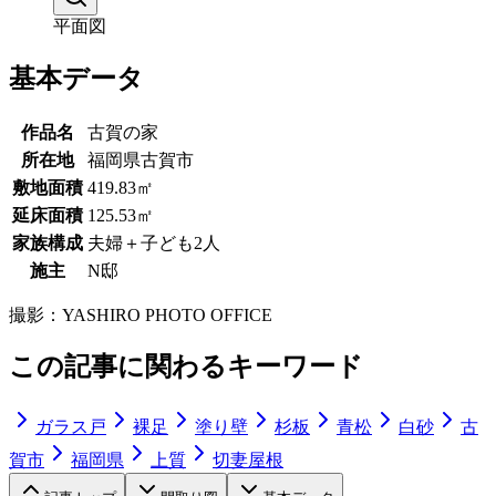
平面図
基本データ
作品名
古賀の家
所在地
福岡県古賀市
敷地面積
419.83㎡
延床面積
125.53㎡
家族構成
夫婦＋子ども2人
施主
N邸
撮影：
YASHIRO PHOTO OFFICE
この記事に関わるキーワード
ガラス戸
裸足
塗り壁
杉板
青松
白砂
古
賀市
福岡県
上質
切妻屋根