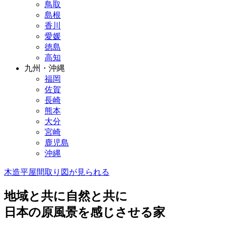
鳥取
島根
香川
愛媛
徳島
高知
九州・沖縄
福岡
佐賀
長崎
熊本
大分
宮崎
鹿児島
沖縄
木造
平屋
間取り図が見られる
地域と共に自然と共に
日本の原風景を感じさせる家