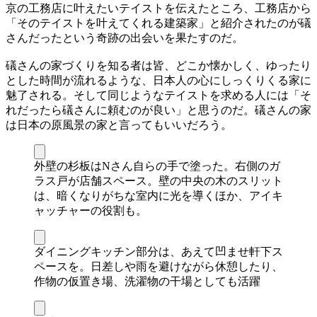
京の工務店に叶えたいテイストを伝えたところ、工務店から
「そのテイストを叶えてくれる建築家」と紹介されたのが礒
さんだったという奇跡の出会いを果たすのだ。
礒さんの家づくりを知る者は皆、どこか懐かしく、ゆったり
とした時間が流れるような、日本人の心にしっくりくる家に
魅了される。そして同じようなテイストを求める人には「そ
れだったら礒さんに頼むのが良い」と思うのだ。礒さんの家
は日本の原風景の家と言ってもいいだろう。
外壁の杉板はNさん自らの手で塗った。右側のガ
ラス戸が店舗スペース。壁の中央の木のスリット
は、暗くなりがちな室内に光を導くほか、アイキ
ャッチャーの役割も。
ダイニングキッチン部分は、あえて凹ませ軒下ス
ペースを。日差しや雨を避けながら休憩したり、
作物の仮置き場、洗濯物の干場としても活躍