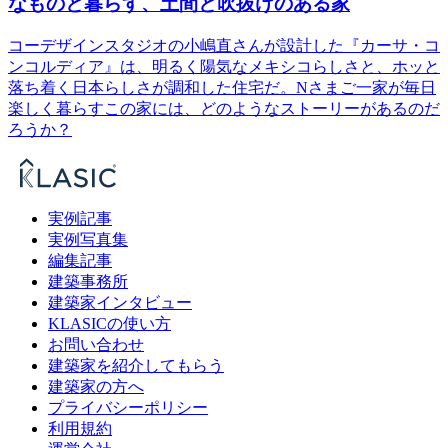
なものと暮らす、土間と吹抜けのある家
コーデザインスタジオの小嶋直さんが設計した『カーサ・コ
ンコルディア』は、明るく陽気なメキシコらしさと、ホッと
落ち着く日本らしさが調和した住宅だ。Nさまご一家が毎日
楽しく暮らすこの家には、どのようなストーリーがあるのだ
ろうか？
実例記事
実例写真集
編集記事
建築事務所
建築家インタビュー
KLASICの使い方
お問い合わせ
建築家を紹介してもらう
建築家の方へ
プライバシーポリシー
利用規約