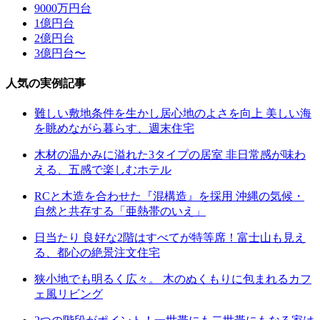
9000万円台
1億円台
2億円台
3億円台〜
人気の実例記事
難しい敷地条件を生かし居心地のよさを向上 美しい海
を眺めながら暮らす、週末住宅
木材の温かみに溢れた3タイプの居室 非日常感が味わ
える、五感で楽しむホテル
RCと木造を合わせた『混構造』を採用 沖縄の気候・
自然と共存する「亜熱帯のいえ」
日当たり 良好な2階はすべてが特等席！富士山も見え
る、都心の絶景注文住宅
狭小地でも明るく広々。 木のぬくもりに包まれるカフ
ェ風リビング