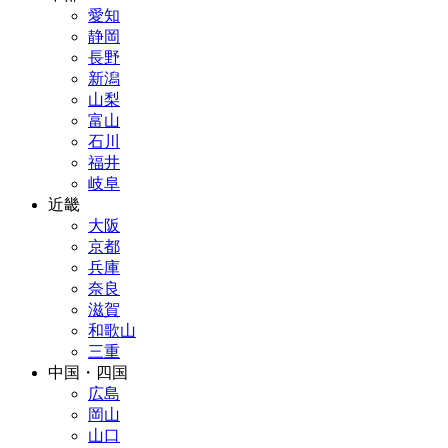
愛知
静岡
長野
新潟
山梨
富山
石川
福井
岐阜
近畿
大阪
京都
兵庫
奈良
滋賀
和歌山
三重
中国・四国
広島
岡山
山口