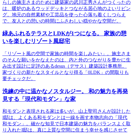
らしの施主さまのために建築家の武川正秀さんがつくったの
は、暖炉のあるウッドデッキとつながる居心地のよいリビン
グ。地元の自然素材や工芸品を使った心落ち着くしつらえ
で、友人との憩いの時間にふさわしい穏やかな空間だ。
緑あふれるテラスとLDKが1つになる。 家族の憩
いを楽しむリゾート風邸宅
「リゾート風の空間で家族の時間を楽しみたい」。施主さま
のそんな願いをかなえたのは、内と外のつながりを豊かに生
み出す設計に定評のあるdesus（デサス）建築設計事務所。
家づくりの新たなスタイルとなり得る「0LDK」の間取りも
要チェックだ。
洗練の中に温かなノスタルジー。 和の魅力を再発
見する「現代和モダン」な家
和モダンと表現される家は多いが、山上聖司さんが設計した
I邸は、よくある和モダンとは一線を画す本物志向の「現代
和モダン」。確かな知見で日本建築の魅力をバランスよく取
り入れたI邸は、真に上質な空間に住まう幸せを感じさせて