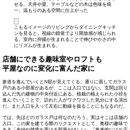
せる。天井や梁、テーブルなどの木は色味を統
一。温もりのある空間に仕上がった
こもるイメージのリビングからダイニングキッチ
ンを見ると、視線の錯覚でより開放感が感じられ
る。室内に抑揚が生まれることで伸びやかさの中
にリズムが生まれる。
店舗にできる趣味室やロフトも
平屋なのに変化に富んだ家に
参道を進んでいくとN邸が見えてくる。通りに面してガラス
戸のある小部屋があるが、ここは入口ではない。玄関は回り
込んだ先の建物の中央付近にある。植栽の植えられた小径を
進んでいくことで、訪れた人がワクワクした気分にする演出
だ。また入口を入って左右に動線を振ることにもなるのだ。
では、先ほどのガラス戸は何なのだろう。実はそこは店舗の
入口。この家を建てる際のリクエストとして、奥様の趣味で
ある「糸紬や雑貨を置ける部屋がほしい」「将来的にはお店