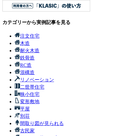
カテゴリーから実例記事を見る
注文住宅
木造
耐火木造
鉄骨造
RC造
混構造
リノベーション
二世帯住宅
狭小住宅
変形敷地
平屋
別荘
間取り図が見られる
古民家