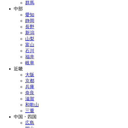
群馬
中部
愛知
静岡
長野
新潟
山梨
富山
石川
福井
岐阜
近畿
大阪
京都
兵庫
奈良
滋賀
和歌山
三重
中国・四国
広島