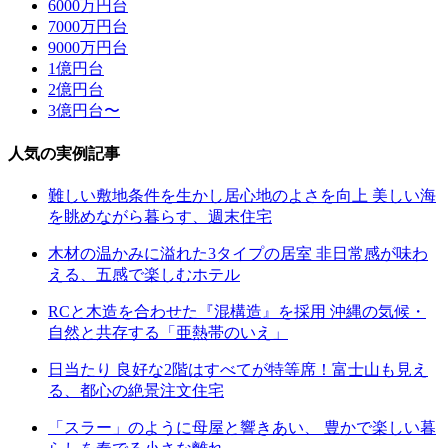
6000万円台
7000万円台
9000万円台
1億円台
2億円台
3億円台〜
人気の実例記事
難しい敷地条件を生かし居心地のよさを向上 美しい海
を眺めながら暮らす、週末住宅
木材の温かみに溢れた3タイプの居室 非日常感が味わ
える、五感で楽しむホテル
RCと木造を合わせた『混構造』を採用 沖縄の気候・
自然と共存する「亜熱帯のいえ」
日当たり 良好な2階はすべてが特等席！富士山も見え
る、都心の絶景注文住宅
「スラー」のように母屋と響きあい、 豊かで楽しい暮