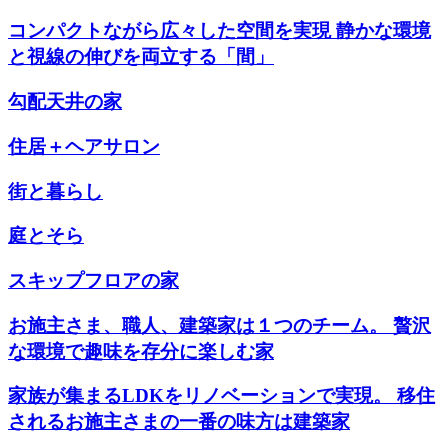
コンパクトながら広々した空間を実現 静かな環境
と視線の伸びを両立する「間」
勾配天井の家
住居＋ヘアサロン
街と暮らし
庭とそら
スキップフロアの家
お施主さま、職人、建築家は１つのチーム。 贅沢
な環境で趣味を存分に楽しむ家
家族が集まるLDKをリノベーションで実現。 移住
されるお施主さまの一番の味方は建築家