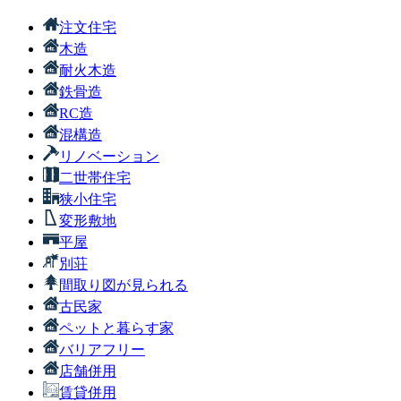
注文住宅
木造
耐火木造
鉄骨造
RC造
混構造
リノベーション
二世帯住宅
狭小住宅
変形敷地
平屋
別荘
間取り図が見られる
古民家
ペットと暮らす家
バリアフリー
店舗併用
賃貸併用