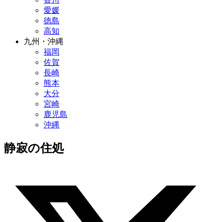
愛媛
徳島
高知
九州・沖縄
福岡
佐賀
長崎
熊本
大分
宮崎
鹿児島
沖縄
静寂の住処