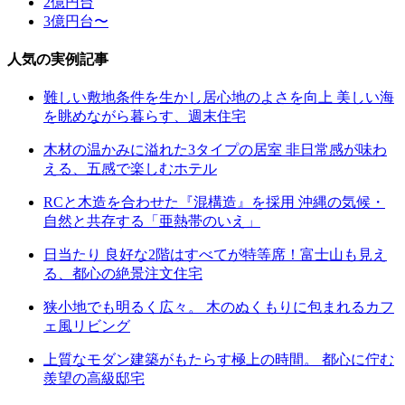
2億円台
3億円台〜
人気の実例記事
難しい敷地条件を生かし居心地のよさを向上 美しい海
を眺めながら暮らす、週末住宅
木材の温かみに溢れた3タイプの居室 非日常感が味わ
える、五感で楽しむホテル
RCと木造を合わせた『混構造』を採用 沖縄の気候・
自然と共存する「亜熱帯のいえ」
日当たり 良好な2階はすべてが特等席！富士山も見え
る、都心の絶景注文住宅
狭小地でも明るく広々。 木のぬくもりに包まれるカフ
ェ風リビング
上質なモダン建築がもたらす極上の時間。 都心に佇む
羨望の高級邸宅