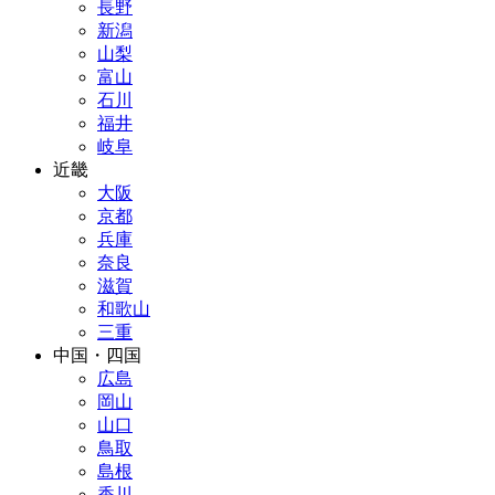
長野
新潟
山梨
富山
石川
福井
岐阜
近畿
大阪
京都
兵庫
奈良
滋賀
和歌山
三重
中国・四国
広島
岡山
山口
鳥取
島根
香川