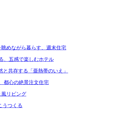
を眺めながら暮らす、週末住宅
える、五感で楽しむホテル
自然と共存する「亜熱帯のいえ」
る、都心の絶景注文住宅
ェ風リビング
こうつくる