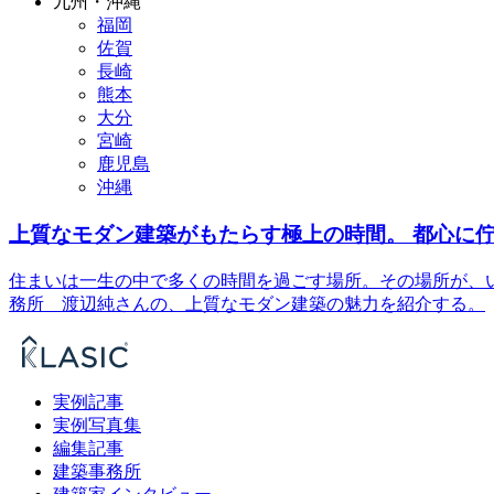
九州・沖縄
福岡
佐賀
長崎
熊本
大分
宮崎
鹿児島
沖縄
上質なモダン建築がもたらす極上の時間。 都心に
住まいは一生の中で多くの時間を過ごす場所。その場所が、
務所 渡辺純さんの、上質なモダン建築の魅力を紹介する。
実例記事
実例写真集
編集記事
建築事務所