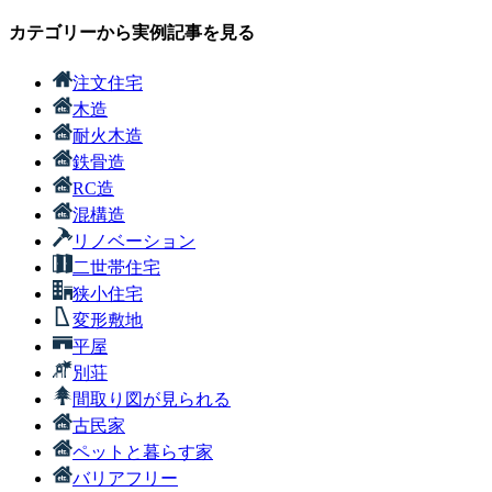
カテゴリーから実例記事を見る
注文住宅
木造
耐火木造
鉄骨造
RC造
混構造
リノベーション
二世帯住宅
狭小住宅
変形敷地
平屋
別荘
間取り図が見られる
古民家
ペットと暮らす家
バリアフリー