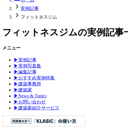
実例記事
フィットネスジム
フィットネスジム
の実例記事
メニュー
▶
実例記事
▶
実例写真集
▶
編集記事
▶
おすすめ実例特集
▶
建築事務所
▶
建築家
▶
News & Topics
▶
お問い合わせ
▶
建築家紹介サービス