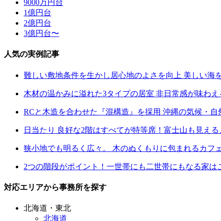
9000万円台
1億円台
2億円台
3億円台〜
人気の実例記事
難しい敷地条件を生かし居心地のよさを向上 美しい海
木材の温かみに溢れた3タイプの居室 非日常感が味わ
RCと木造を合わせた『混構造』を採用 沖縄の気候・
日当たり 良好な2階はすべてが特等席！富士山も見え
狭小地でも明るく広々。 木のぬくもりに包まれるカフ
2つの階段がポイント！一世帯にも二世帯にもなる家は
対応エリアから事務所を探す
北海道・東北
北海道