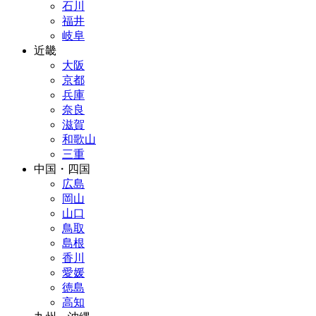
石川
福井
岐阜
近畿
大阪
京都
兵庫
奈良
滋賀
和歌山
三重
中国・四国
広島
岡山
山口
鳥取
島根
香川
愛媛
徳島
高知