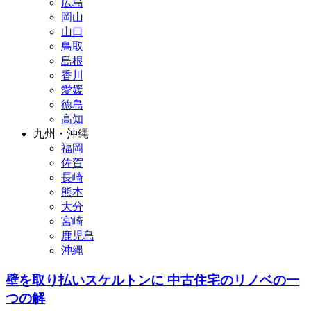
広島
岡山
山口
鳥取
島根
香川
愛媛
徳島
高知
九州・沖縄
福岡
佐賀
長崎
熊本
大分
宮崎
鹿児島
沖縄
壁を取り払いスケルトンに 中古住宅のリノベの一
つの解