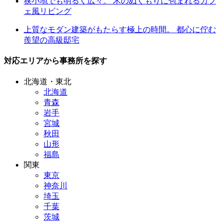
狭小地でも明るく広々。 木のぬくもりに包まれるカフ
ェ風リビング
上質なモダン建築がもたらす極上の時間。 都心に佇む
羨望の高級邸宅
対応エリアから事務所を探す
北海道・東北
北海道
青森
岩手
宮城
秋田
山形
福島
関東
東京
神奈川
埼玉
千葉
茨城