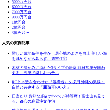
5000万円台
6000万円台
7000万円台
9000万円台
1億円台
2億円台
3億円台〜
人気の実例記事
難しい敷地条件を生かし居心地のよさを向上 美しい海
を眺めながら暮らす、週末住宅
木材の温かみに溢れた3タイプの居室 非日常感が味わ
える、五感で楽しむホテル
RCと木造を合わせた『混構造』を採用 沖縄の気候・
自然と共存する「亜熱帯のいえ」
日当たり 良好な2階はすべてが特等席！富士山も見え
る、都心の絶景注文住宅