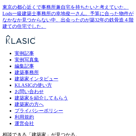
東京の都心近くで事務所兼自宅を持ちたいと考えていた、
Lods一級建築士事務所の幸地俊一さん。予算に合った物件が
なかなか見つからない中、出会ったのが築32年の鉄骨造４階
建ての住宅でした。
実例記事
実例写真集
編集記事
建築事務所
建築家インタビュー
KLASICの使い方
お問い合わせ
建築家を紹介してもらう
建築家の方へ
プライバシーポリシー
利用規約
運営会社
相談できる「建築家」が見つかる。