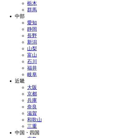
栃木
群馬
中部
愛知
静岡
長野
新潟
山梨
富山
石川
福井
岐阜
近畿
大阪
京都
兵庫
奈良
滋賀
和歌山
三重
中国・四国