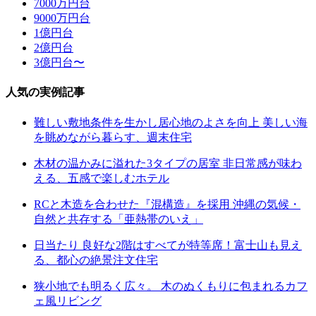
7000万円台
9000万円台
1億円台
2億円台
3億円台〜
人気の実例記事
難しい敷地条件を生かし居心地のよさを向上 美しい海
を眺めながら暮らす、週末住宅
木材の温かみに溢れた3タイプの居室 非日常感が味わ
える、五感で楽しむホテル
RCと木造を合わせた『混構造』を採用 沖縄の気候・
自然と共存する「亜熱帯のいえ」
日当たり 良好な2階はすべてが特等席！富士山も見え
る、都心の絶景注文住宅
狭小地でも明るく広々。 木のぬくもりに包まれるカフ
ェ風リビング