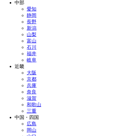
中部
愛知
静岡
長野
新潟
山梨
富山
石川
福井
岐阜
近畿
大阪
京都
兵庫
奈良
滋賀
和歌山
三重
中国・四国
広島
岡山