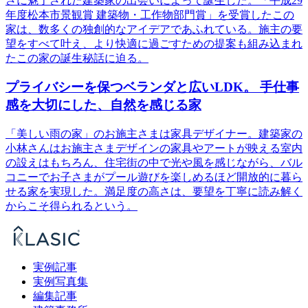
さに魅了された建築家の出会いによって誕生した。「平成29
年度松本市景観賞 建築物・工作物部門賞」を受賞したこの
家は、数多くの独創的なアイデアであふれている。施主の要
望をすべて叶え、より快適に過ごすための提案も組み込まれ
たこの家の誕生秘話に迫る。
プライバシーを保つベランダと広いLDK。 手仕事
感を大切にした、自然を感じる家
「美しい雨の家」のお施主さまは家具デザイナー。建築家の
小林さんはお施主さまデザインの家具やアートが映える室内
の設えはもちろん、住宅街の中で光や風を感じながら、バル
コニーでお子さまがプール遊びを楽しめるほど開放的に暮ら
せる家を実現した。満足度の高さは、要望を丁寧に読み解く
からこそ得られるという。
実例記事
実例写真集
編集記事