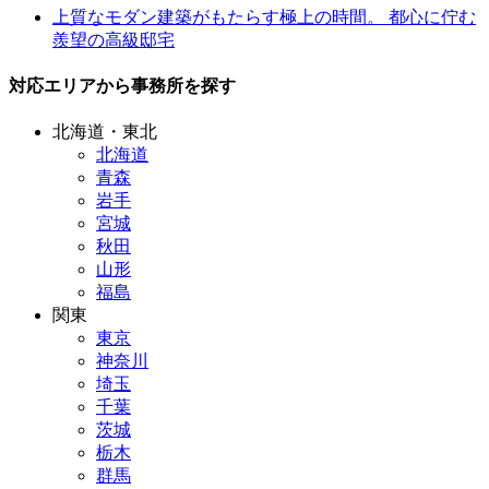
上質なモダン建築がもたらす極上の時間。 都心に佇む
羨望の高級邸宅
対応エリアから事務所を探す
北海道・東北
北海道
青森
岩手
宮城
秋田
山形
福島
関東
東京
神奈川
埼玉
千葉
茨城
栃木
群馬