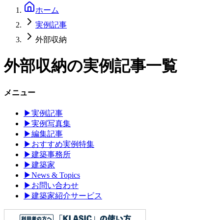
ホーム
実例記事
外部収納
外部収納
の実例記事一覧
メニュー
▶
実例記事
▶
実例写真集
▶
編集記事
▶
おすすめ実例特集
▶
建築事務所
▶
建築家
▶
News & Topics
▶
お問い合わせ
▶
建築家紹介サービス