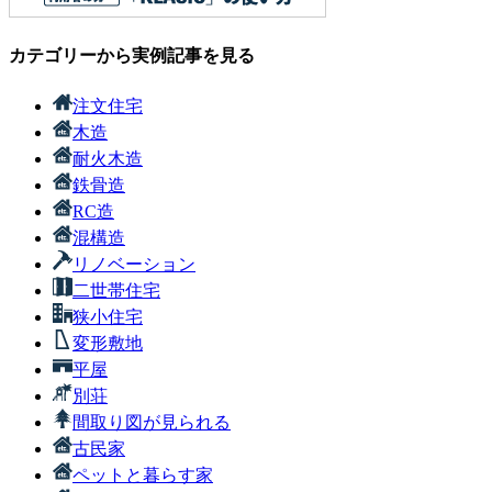
カテゴリーから実例記事を見る
注文住宅
木造
耐火木造
鉄骨造
RC造
混構造
リノベーション
二世帯住宅
狭小住宅
変形敷地
平屋
別荘
間取り図が見られる
古民家
ペットと暮らす家