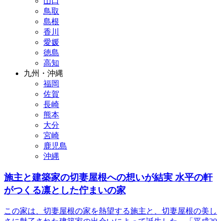
山口
鳥取
島根
香川
愛媛
徳島
高知
九州・沖縄
福岡
佐賀
長崎
熊本
大分
宮崎
鹿児島
沖縄
施主と建築家の切妻屋根への想いが結実 水平の軒
がつくる凛とした佇まいの家
この家は、切妻屋根の家を熱望する施主と、切妻屋根の美し