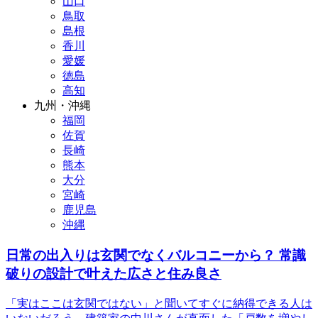
山口
鳥取
島根
香川
愛媛
徳島
高知
九州・沖縄
福岡
佐賀
長崎
熊本
大分
宮崎
鹿児島
沖縄
日常の出入りは玄関でなくバルコニーから？ 常識
破りの設計で叶えた広さと住み良さ
「実はここは玄関ではない」と聞いてすぐに納得できる人は