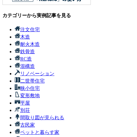
カテゴリーから実例記事を見る
注文住宅
木造
耐火木造
鉄骨造
RC造
混構造
リノベーション
二世帯住宅
狭小住宅
変形敷地
平屋
別荘
間取り図が見られる
古民家
ペットと暮らす家