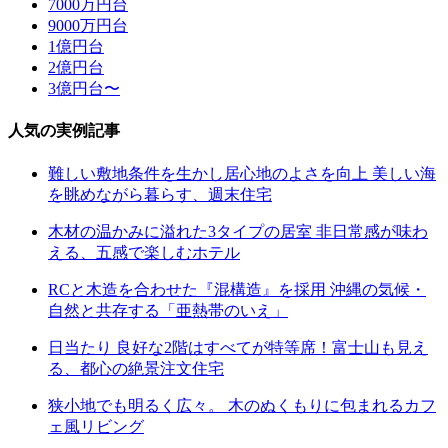
7000万円台
9000万円台
1億円台
2億円台
3億円台〜
人気の実例記事
難しい敷地条件を生かし居心地のよさを向上 美しい海
を眺めながら暮らす、週末住宅
木材の温かみに溢れた3タイプの居室 非日常感が味わ
える、五感で楽しむホテル
RCと木造を合わせた『混構造』を採用 沖縄の気候・
自然と共存する「亜熱帯のいえ」
日当たり 良好な2階はすべてが特等席！富士山も見え
る、都心の絶景注文住宅
狭小地でも明るく広々。 木のぬくもりに包まれるカフ
ェ風リビング