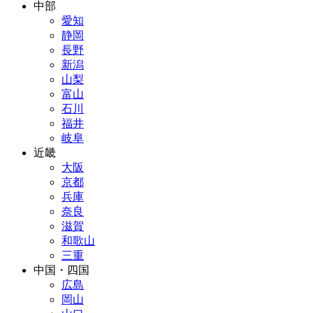
中部
愛知
静岡
長野
新潟
山梨
富山
石川
福井
岐阜
近畿
大阪
京都
兵庫
奈良
滋賀
和歌山
三重
中国・四国
広島
岡山