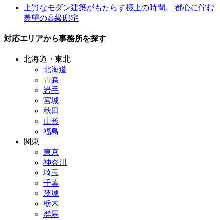
上質なモダン建築がもたらす極上の時間。 都心に佇む
羨望の高級邸宅
対応エリアから事務所を探す
北海道・東北
北海道
青森
岩手
宮城
秋田
山形
福島
関東
東京
神奈川
埼玉
千葉
茨城
栃木
群馬