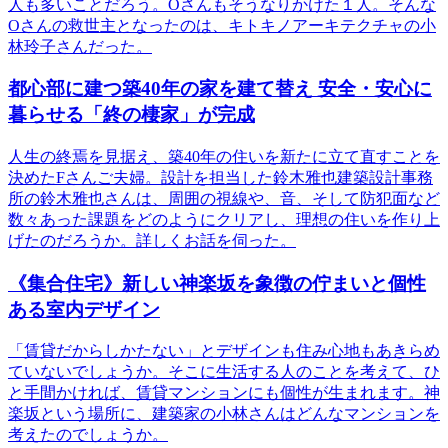
人も多いことだろう。Oさんもそうなりかけた１人。そんな
Oさんの救世主となったのは、キトキノアーキテクチャの小
林玲子さんだった。
都心部に建つ築40年の家を建て替え 安全・安心に
暮らせる「終の棲家」が完成
人生の終焉を見据え、築40年の住いを新たに立て直すことを
決めたFさんご夫婦。設計を担当した鈴木雅也建築設計事務
所の鈴木雅也さんは、周囲の視線や、音、そして防犯面など
数々あった課題をどのようにクリアし、理想の住いを作り上
げたのだろうか。詳しくお話を伺った。
《集合住宅》新しい神楽坂を象徴の佇まいと個性
ある室内デザイン
「賃貸だからしかたない」とデザインも住み心地もあきらめ
ていないでしょうか。そこに生活する人のことを考えて、ひ
と手間かければ、賃貸マンションにも個性が生まれます。神
楽坂という場所に、建築家の小林さんはどんなマンションを
考えたのでしょうか。