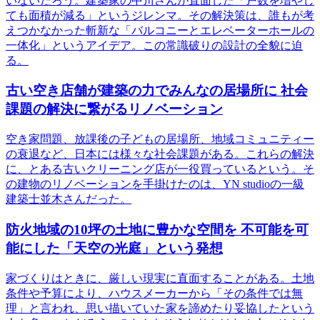
いないだろう。建築家の中川さんが直面した「戸数を増やし
ても面積が減る」というジレンマ。その解決策は、誰もが考
えつかなかった斬新な「バルコニーとエレベーターホールの
一体化」というアイデア。この常識破りの設計の全貌に迫
る。
古い空き店舗が建築の力でみんなの居場所に 社会
課題の解決に繋がるリノベーション
空き家問題、放課後の子どもの居場所、地域コミュニティー
の衰退など、日本には様々な社会課題がある。これらの解決
に、とある古いクリーニング店が一役買っているという。そ
の建物のリノベーションを手掛けたのは、YN studioの一級
建築士並木さんだった。
防火地域の10坪の土地に豊かな空間を 不可能を可
能にした「天空の光庭」という発想
家づくりはときに、厳しい現実に直面することがある。土地
条件や予算により、ハウスメーカーから「その条件では無
理」と言われ、思い描いていた家を諦めたり妥協したという