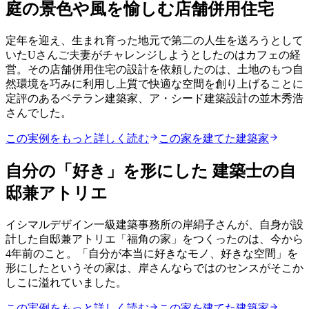
庭の景色や風を愉しむ店舗併用住宅
定年を迎え、生まれ育った地元で第二の人生を送ろうとして
いたUさんご夫妻がチャレンジしようとしたのはカフェの経
営。その店舗併用住宅の設計を依頼したのは、土地のもつ自
然環境を巧みに利用し上質で快適な空間を創り上げることに
定評のあるベテラン建築家、ア・シード建築設計の並木秀浩
さんでした。
この実例をもっと詳しく読む
この家を建てた建築家
自分の「好き」を形にした 建築士の自
邸兼アトリエ
イシマルデザイン一級建築事務所の岸絹子さんが、自身が設
計した自邸兼アトリエ「福角の家」をつくったのは、今から
4年前のこと。「自分が本当に好きなモノ、好きな空間」を
形にしたというその家は、岸さんならではのセンスがそこか
しこに溢れていました。
この実例をもっと詳しく読む
この家を建てた建築家