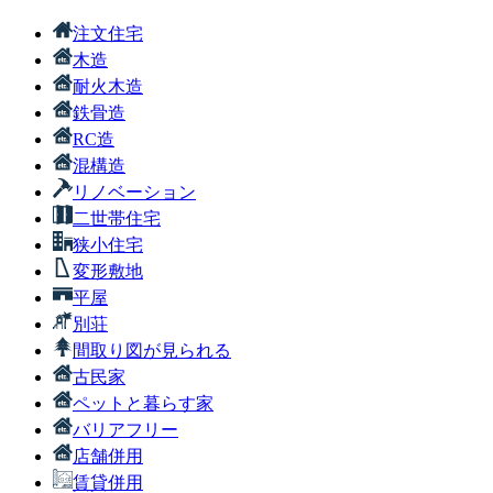
注文住宅
木造
耐火木造
鉄骨造
RC造
混構造
リノベーション
二世帯住宅
狭小住宅
変形敷地
平屋
別荘
間取り図が見られる
古民家
ペットと暮らす家
バリアフリー
店舗併用
賃貸併用