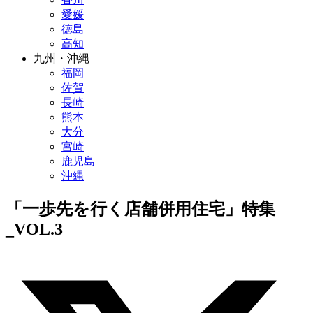
愛媛
徳島
高知
九州・沖縄
福岡
佐賀
長崎
熊本
大分
宮崎
鹿児島
沖縄
「一歩先を行く店舗併用住宅」特集
_VOL.3