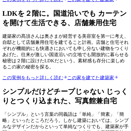
LDKを２階に。国道沿いでも カーテン
を開けて生活できる、店舗兼用住宅
建築家の髙須さんは奥さまが経営する美容室を第一に考え、
自邸として店舗兼用住宅を建てること計画。店舗と住宅それ
ぞれが機能的にも快適さにおいても申し分ない建物をつくり
あげた。往来が激しい国道沿いの立地でも開放的に暮らせる
秘密は２階に設けたLDKだという。素材感も存分に楽しめ
るこの家の秘密を探る。
この実例をもっと詳しく読む
この家を建てた建築家
シンプルだけどチープじゃない じっく
りとつくり込まれた、写真館兼自宅
「シンプル」という言葉の同義語は「単純」「簡素」「簡
略」といったところだろう。しかし建築においては、シンプ
ルなデザインだからといって単純なつくりでも、建築家が手