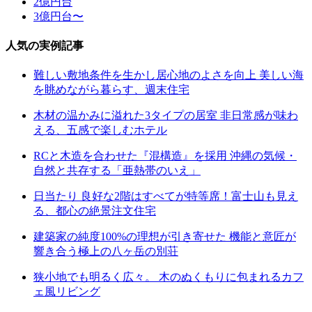
2億円台
3億円台〜
人気の実例記事
難しい敷地条件を生かし居心地のよさを向上 美しい海
を眺めながら暮らす、週末住宅
木材の温かみに溢れた3タイプの居室 非日常感が味わ
える、五感で楽しむホテル
RCと木造を合わせた『混構造』を採用 沖縄の気候・
自然と共存する「亜熱帯のいえ」
日当たり 良好な2階はすべてが特等席！富士山も見え
る、都心の絶景注文住宅
建築家の純度100%の理想が引き寄せた 機能と意匠が
響き合う極上の八ヶ岳の別荘
狭小地でも明るく広々。 木のぬくもりに包まれるカフ
ェ風リビング