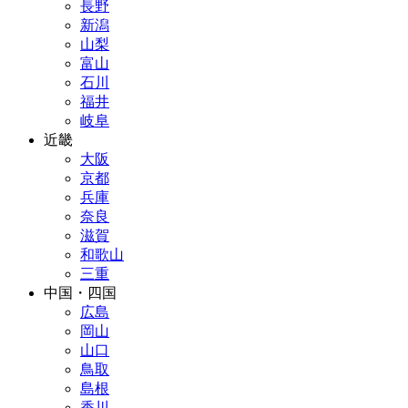
長野
新潟
山梨
富山
石川
福井
岐阜
近畿
大阪
京都
兵庫
奈良
滋賀
和歌山
三重
中国・四国
広島
岡山
山口
鳥取
島根
香川