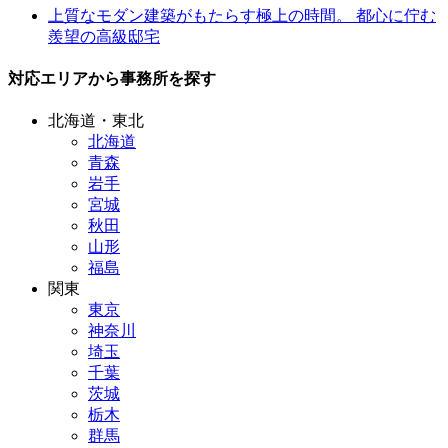
上質なモダン建築がもたらす極上の時間。 都心に佇む
羨望の高級邸宅
対応エリアから事務所を探す
北海道・東北
北海道
青森
岩手
宮城
秋田
山形
福島
関東
東京
神奈川
埼玉
千葉
茨城
栃木
群馬