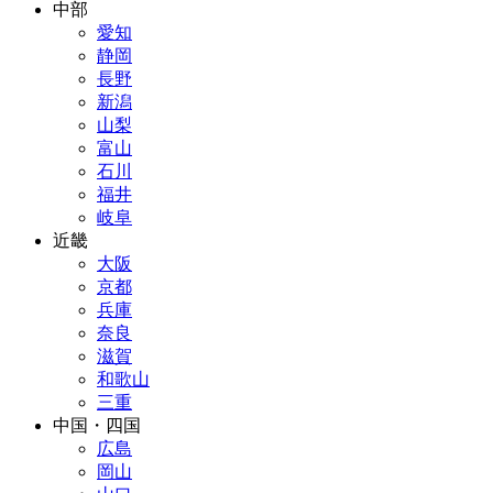
中部
愛知
静岡
長野
新潟
山梨
富山
石川
福井
岐阜
近畿
大阪
京都
兵庫
奈良
滋賀
和歌山
三重
中国・四国
広島
岡山