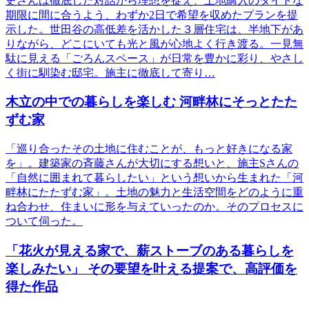
史さんは徹底した対話から理想を捉え、土地購入のタイトな
期限に間に合うよう、わずか2日で希望を収めたプランを提
示した。世田谷の高低差を活かした３層住宅は、半地下があ
りながら、どこにいても光と風が心地よく行き渡る。一見無
駄に見える「ごろんスペース」が日常を豊かに彩り、やさし
く街に馴染む邸宅。施主に徹底して寄り…
木立の中での暮らしを楽しむ 河畔林にそっとたた
ずむ家
「巡り合ったその土地に住むことが、もっと好きになる家
を」。建築家の斉藤さんが大切にする想いと、施主Sさんの
「自然に囲まれて暮らしたい」という想いから生まれた「河
畔林にたたずむ家」。土地の魅力と生活空間をどのように重
ね合わせ、住まいに形を与えていったのか。そのプロセスに
ついて伺った。
「花火が見える家で、薪ストーブのある暮らしを
楽しみたい」 その要望を叶える提案で、高評価を
得た作品