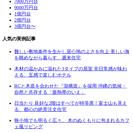
7000万円台
9000万円台
1億円台
2億円台
3億円台〜
人気の実例記事
難しい敷地条件を生かし居心地のよさを向上 美しい海
を眺めながら暮らす、週末住宅
木材の温かみに溢れた3タイプの居室 非日常感が味わ
える、五感で楽しむホテル
RCと木造を合わせた『混構造』を採用 沖縄の気候・
自然と共存する「亜熱帯のいえ」
日当たり 良好な2階はすべてが特等席！富士山も見え
る、都心の絶景注文住宅
狭小地でも明るく広々。 木のぬくもりに包まれるカフ
ェ風リビング