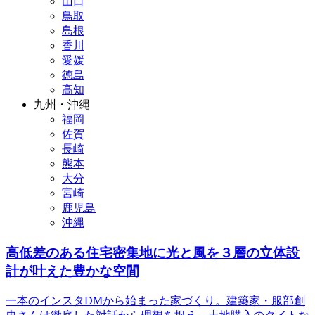
山口
鳥取
島根
香川
愛媛
徳島
高知
九州・沖縄
福岡
佐賀
長崎
熊本
大分
宮崎
鹿児島
沖縄
高低差のある住宅密集地に光と風を３層の立体設
計が叶えた豊かな空間
一本のインスタDMから始まった家づくり。建築家・服部創