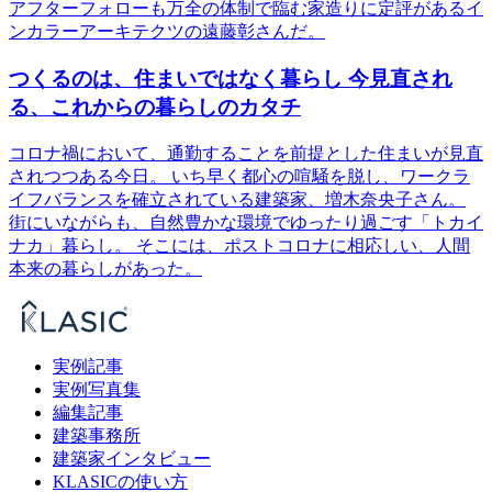
アフターフォローも万全の体制で臨む家造りに定評があるイ
ンカラーアーキテクツの遠藤彰さんだ。
つくるのは、住まいではなく暮らし 今見直され
る、これからの暮らしのカタチ
コロナ禍において、通勤することを前提とした住まいが見直
されつつある今日。 いち早く都心の喧騒を脱し、ワークラ
イフバランスを確立されている建築家、増木奈央子さん。
街にいながらも、自然豊かな環境でゆったり過ごす「トカイ
ナカ」暮らし。 そこには、ポストコロナに相応しい、人間
本来の暮らしがあった。
実例記事
実例写真集
編集記事
建築事務所
建築家インタビュー
KLASICの使い方