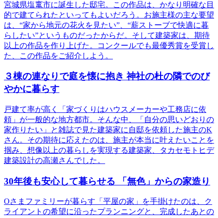
宮城県塩竃市に誕生した邸宅。この作品は、かなり明確な目
的で建てられたといってもよいだろう。お施主様の主な要望
は、“家から地元の花火を見たい”、“薪ストーブで快適に暮
らしたい”というものだったからだ。そして建築家は、期待
以上の作品を作り上げた。コンクールでも最優秀賞を受賞し
た、この作品をご紹介しよう。
３棟の連なりで庭を懐に抱き 神社の杜の隣でのび
やかに暮らす
戸建て率が高く「家づくりはハウスメーカーや工務店に依
頼」が一般的な地方都市。そんな中、「自分の思いどおりの
家作りたい」と雑誌で見た建築家に自邸を依頼した施主のK
さん。その期待に応えたのは、施主が本当に叶えたいことを
掴み、想像以上の暮らしを実現する建築家、タカセモトヒデ
建築設計の高瀬さんでした。
30年後も安心して暮らせる 「無色」からの家造り
Oさまファミリーが暮らす「平屋の家」を手掛けたのは、ク
ライアントの希望に沿ったプランニングと、完成したあとの