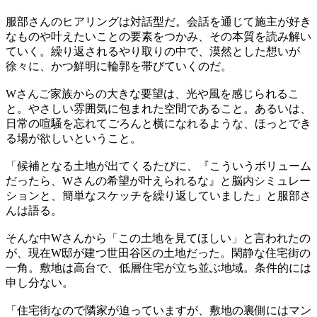
服部さんのヒアリングは対話型だ。会話を通じて施主が好き
なものや叶えたいことの要素をつかみ、その本質を読み解い
ていく。繰り返されるやり取りの中で、漠然とした想いが
徐々に、かつ鮮明に輪郭を帯びていくのだ。
Wさんご家族からの大きな要望は、光や風を感じられるこ
と。やさしい雰囲気に包まれた空間であること。あるいは、
日常の喧騒を忘れてごろんと横になれるような、ほっとでき
る場が欲しいということ。
「候補となる土地が出てくるたびに、『こういうボリューム
だったら、Wさんの希望が叶えられるな』と脳内シミュレー
ションと、簡単なスケッチを繰り返していました」と服部さ
んは語る。
そんな中Wさんから「この土地を見てほしい」と言われたの
が、現在W邸が建つ世田谷区の土地だった。閑静な住宅街の
一角。敷地は高台で、低層住宅が立ち並ぶ地域。条件的には
申し分ない。
「住宅街なので隣家が迫っていますが、敷地の裏側にはマン