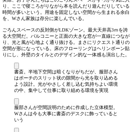
り、ここで寝ころがりながら本を読んだり遊んだりしている
時間が多いという。用途を固定しない空間から生まれる余白
を、Wさん家族は存分に楽しんでいる。
ごろんスペースの反対側がLDKゾーン。最大天井高3ｍを誇
る大空間だ。バルコニーと正面の大きな窓が一直線につなが
り、光と風が心地よく通り抜ける。まさにリクエスト通りの
空間が形になっている。床のフローリングはヘリンボーン貼
りにし、外壁のタイルとのデザイン的な一体感も演出した。
書斎。半地下空間は暗くなりがちだが、服部さん
はポーチのスリット状の隙間から光を取り込める
よう設計。光がやさしく差し込む気持ちよい環境
の中、集中して仕事に取り組める環境を実現
服部さんが空間説明のために作成した立体模型。
Wさんは今も大事に書斎のデスクに飾っていると
いう