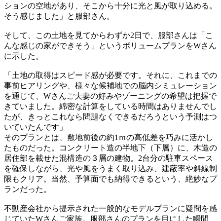
ションの空地があり、そこから十分に光と風が取り込める。
そう感じました」と服部さん。
そして、この土地を見てからわずか2日で、服部さんは「こ
んな感じの家ができそう」というボリュームプランをWさん
に示した。
「土地の取得はスピード感が必要です。それに、これまでの
事前ヒアリングや、様々な候補地での脳内シミュレーション
を通じて、Wさんご夫妻の好みやゾーニングの希望は把握で
きていました。綿密な計算をしている時間はありませんでし
たが、きっとこれなら問題なくできるだろうという予測はつ
いていたんです」
そのプランとは、敷地前後の約1ｍの高低差を巧みに活かし
たものだった。コンクリート造の半地下（下層）に、木造の
居住部を載せた混構造の３層の建物。2台分の駐車スペース
を確保しながら、光や風をうまく取り込み、建蔽率や斜線制
限もクリア。当然、予算面でも納得できるという、絶妙なプ
ランだった。
不動産会社から提示された一般的なモデルプランに疑問を感
じていたWさんご家族。服部さんのプランを目にした瞬間、