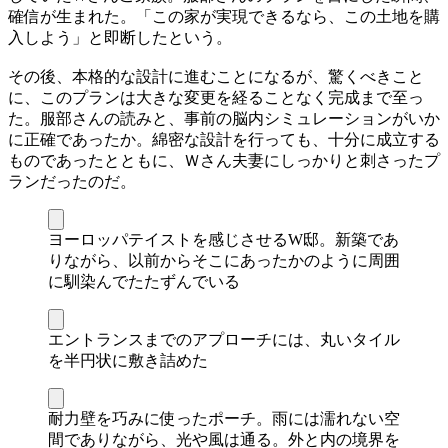
確信が生まれた。「この家が実現できるなら、この土地を購
入しよう」と即断したという。
その後、本格的な設計に進むことになるが、驚くべきこと
に、このプランは大きな変更を経ることなく完成まで至っ
た。服部さんの読みと、事前の脳内シミュレーションがいか
に正確であったか。綿密な設計を行っても、十分に成立する
ものであったとともに、Ｗさん夫妻にしっかりと刺さったプ
ランだったのだ。
ヨーロッパテイストを感じさせるW邸。新築であ
りながら、以前からそこにあったかのように周囲
に馴染んでたたずんでいる
エントランスまでのアプローチには、丸いタイル
を半円状に敷き詰めた
耐力壁を巧みに使ったポーチ。雨には濡れない空
間でありながら、光や風は通る。外と内の境界を