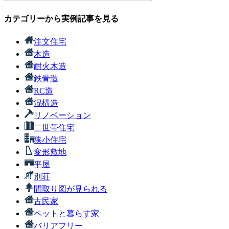
カテゴリーから実例記事を見る
注文住宅
木造
耐火木造
鉄骨造
RC造
混構造
リノベーション
二世帯住宅
狭小住宅
変形敷地
平屋
別荘
間取り図が見られる
古民家
ペットと暮らす家
バリアフリー