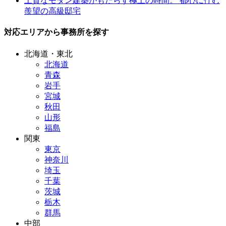
上質なモダン建築がもたらす極上の時間。 都心に佇む
羨望の高級邸宅
対応エリアから事務所を探す
北海道・東北
北海道
青森
岩手
宮城
秋田
山形
福島
関東
東京
神奈川
埼玉
千葉
茨城
栃木
群馬
中部