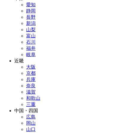
愛知
静岡
長野
新潟
山梨
富山
石川
福井
岐阜
近畿
大阪
京都
兵庫
奈良
滋賀
和歌山
三重
中国・四国
広島
岡山
山口