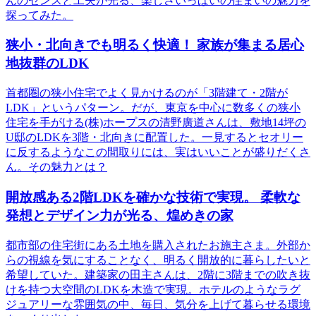
んのセンスと工夫が光る、楽しさいっぱいの住まいの魅力を
探ってみた。
狭小・北向きでも明るく快適！ 家族が集まる居心
地抜群のLDK
首都圏の狭小住宅でよく見かけるのが「3階建て・2階が
LDK」というパターン。だが、東京を中心に数多くの狭小
住宅を手がける(株)ホープスの清野廣道さんは、敷地14坪の
U邸のLDKを3階・北向きに配置した。一見するとセオリー
に反するようなこの間取りには、実はいいことが盛りだくさ
ん。その魅力とは？
開放感ある2階LDKを確かな技術で実現。 柔軟な
発想とデザイン力が光る、煌めきの家
都市部の住宅街にある土地を購入されたお施主さま。外部か
らの視線を気にすることなく、明るく開放的に暮らしたいと
希望していた。建築家の田主さんは、2階に3階までの吹き抜
けを持つ大空間のLDKを木造で実現。ホテルのようなラグ
ジュアリーな雰囲気の中、毎日、気分を上げて暮らせる環境