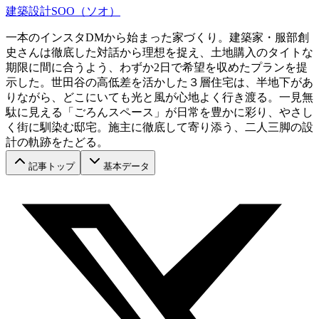
建築設計SOO（ソオ）
一本のインスタDMから始まった家づくり。建築家・服部創
史さんは徹底した対話から理想を捉え、土地購入のタイトな
期限に間に合うよう、わずか2日で希望を収めたプランを提
示した。世田谷の高低差を活かした３層住宅は、半地下があ
りながら、どこにいても光と風が心地よく行き渡る。一見無
駄に見える「ごろんスペース」が日常を豊かに彩り、やさし
く街に馴染む邸宅。施主に徹底して寄り添う、二人三脚の設
計の軌跡をたどる。
記事トップ
基本データ