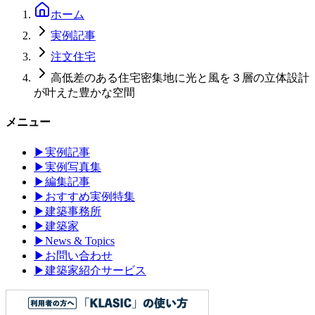
ホーム
実例記事
注文住宅
高低差のある住宅密集地に光と風を３層の立体設計
が叶えた豊かな空間
メニュー
▶
実例記事
▶
実例写真集
▶
編集記事
▶
おすすめ実例特集
▶
建築事務所
▶
建築家
▶
News & Topics
▶
お問い合わせ
▶
建築家紹介サービス