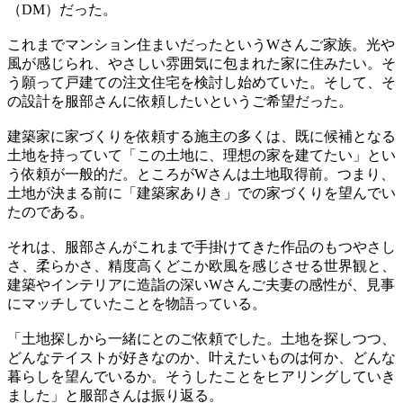
（DM）だった。
これまでマンション住まいだったというWさんご家族。光や
風が感じられ、やさしい雰囲気に包まれた家に住みたい。そ
う願って戸建ての注文住宅を検討し始めていた。そして、そ
の設計を服部さんに依頼したいというご希望だった。
建築家に家づくりを依頼する施主の多くは、既に候補となる
土地を持っていて「この土地に、理想の家を建てたい」とい
う依頼が一般的だ。ところがWさんは土地取得前。つまり、
土地が決まる前に「建築家ありき」での家づくりを望んでい
たのである。
それは、服部さんがこれまで手掛けてきた作品のもつやさし
さ、柔らかさ、精度高くどこか欧風を感じさせる世界観と、
建築やインテリアに造詣の深いWさんご夫妻の感性が、見事
にマッチしていたことを物語っている。
「土地探しから一緒にとのご依頼でした。土地を探しつつ、
どんなテイストが好きなのか、叶えたいものは何か、どんな
暮らしを望んでいるか。そうしたことをヒアリングしていき
ました」と服部さんは振り返る。