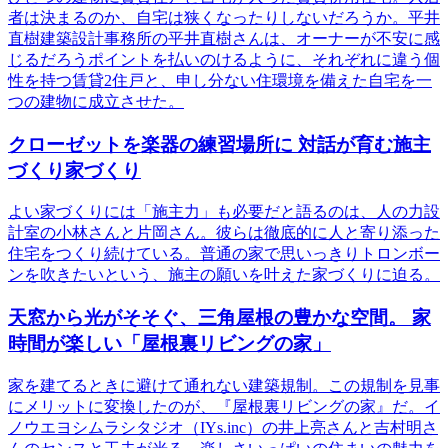
者は決まるのか、自宅は狭くなったりしないだろうか。平井
直樹建築設計事務所の平井直樹さんは、オーナーが不安に感
じるだろうポイントを払いのけるように、それぞれに違う個
性を持つ賃貸2住戸と、申し分ない住環境を備えた自宅を一
つの建物に成立させた。
クローゼットを楽器の練習場所に 対話が育む施主
づくり家づくり
よい家づくりには「施主力」も必要だと語るのは、人の力設
計室の小林さんと片岡さん。彼らは徹底的に人と寄り添った
住宅をつくり続けている。普通の家で思いっきりトロンボー
ンを吹きたいという、施主の願いを叶えた家づくりに迫る。
天窓から光がそそぐ、三角屋根の豊かな空間。 家
時間が楽しい「屋根裏リビングの家」
家を建てるときに避けて通れない建築規制。この規制を見事
にメリットに変換したのが、『屋根裏リビングの家』だ。イ
ノウエヨシムラシタジオ（IYs.inc）の井上亮さんと吉村明さ