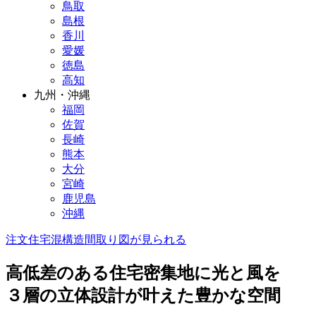
鳥取
島根
香川
愛媛
徳島
高知
九州・沖縄
福岡
佐賀
長崎
熊本
大分
宮崎
鹿児島
沖縄
注文住宅
混構造
間取り図が見られる
高低差のある住宅密集地に光と風を
３層の立体設計が叶えた豊かな空間