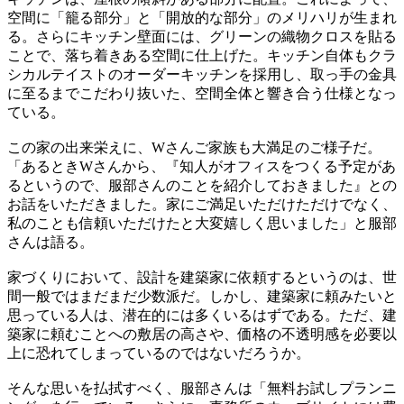
空間に「籠る部分」と「開放的な部分」のメリハリが生まれ
る。さらにキッチン壁面には、グリーンの織物クロスを貼る
ことで、落ち着きある空間に仕上げた。キッチン自体もクラ
シカルテイストのオーダーキッチンを採用し、取っ手の金具
に至るまでこだわり抜いた、空間全体と響き合う仕様となっ
ている。
この家の出来栄えに、Wさんご家族も大満足のご様子だ。
「あるときWさんから、『知人がオフィスをつくる予定があ
るというので、服部さんのことを紹介しておきました』との
お話をいただきました。家にご満足いただけただけでなく、
私のことも信頼いただけたと大変嬉しく思いました」と服部
さんは語る。
家づくりにおいて、設計を建築家に依頼するというのは、世
間一般ではまだまだ少数派だ。しかし、建築家に頼みたいと
思っている人は、潜在的には多くいるはずである。ただ、建
築家に頼むことへの敷居の高さや、価格の不透明感を必要以
上に恐れてしまっているのではないだろうか。
そんな思いを払拭すべく、服部さんは「無料お試しプランニ