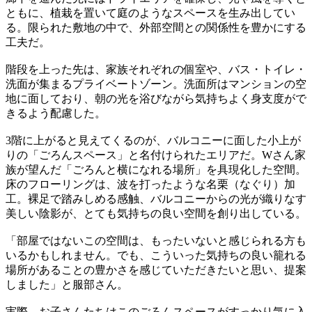
ともに、植栽を置いて庭のようなスペースを生み出してい
る。限られた敷地の中で、外部空間との関係性を豊かにする
工夫だ。
階段を上った先は、家族それぞれの個室や、バス・トイレ・
洗面が集まるプライベートゾーン。洗面所はマンションの空
地に面しており、朝の光を浴びながら気持ちよく身支度がで
きるよう配慮した。
3階に上がると見えてくるのが、バルコニーに面した小上が
りの「ごろんスペース」と名付けられたエリアだ。Wさん家
族が望んだ「ごろんと横になれる場所」を具現化した空間。
床のフローリングは、波を打ったような名栗（なぐり）加
工。裸足で踏みしめる感触、バルコニーからの光が織りなす
美しい陰影が、とても気持ちの良い空間を創り出している。
「部屋ではないこの空間は、もったいないと感じられる方も
いるかもしれません。でも、こういった気持ちの良い籠れる
場所があることの豊かさを感じていただきたいと思い、提案
しました」と服部さん。
実際、お子さんたちはこのごろんスペースがすっかり気に入