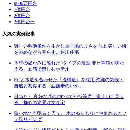
9000万円台
1億円台
2億円台
3億円台〜
人気の実例記事
難しい敷地条件を生かし居心地のよさを向上 美しい海
を眺めながら暮らす、週末住宅
木材の温かみに溢れた3タイプの居室 非日常感が味わ
える、五感で楽しむホテル
RCと木造を合わせた『混構造』を採用 沖縄の気候・
自然と共存する「亜熱帯のいえ」
日当たり 良好な2階はすべてが特等席！富士山も見え
る、都心の絶景注文住宅
狭小地でも明るく広々。 木のぬくもりに包まれるカフ
ェ風リビング