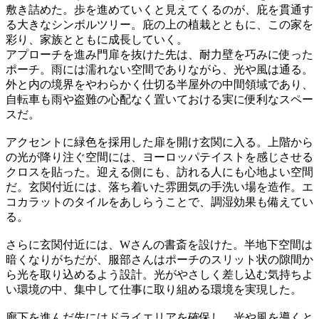
敷き詰めた。歩を進めていくと見えてくるのが、庇を貫通す
る大きなシンボルツリー。庇の上の植栽とともに、この家を
彩り、家族とともに成長していく。
アプローチを進み門扉を抜けた先は、耐力壁を巧みに使った
ポーチ。雨には濡れない空間でありながら、光や風は通る。
外と内の境界をやわらかく仕切る半屋外の中間領域であり、
自転車も雨や盗難の心配なく置いておける実に便利なスペー
スだ。
アクセントに緑色を採用した扉を開け玄関に入る。上階から
の光が降り注ぐ空間には、ヨーロッパテイストを感じさせる
クロスを貼った。迎える側にも、訪れる人にも心地よい空間
だ。玄関付近には、落ち着いた雰囲気の手洗い場を造作。エ
コカラットのタイルをあしらうことで、調湿効果も備えてい
る。
さらに玄関付近には、Wさんの書斎を設けた。半地下空間は
暗くなりがちだが、服部さんはポーチのスリット状の隙間か
ら光を取り込めるよう設計。光がやさしく差し込む気持ちよ
い環境の中、集中して仕事に取り組める環境を実現した。
廊下を進んだ先にはドライエリアを確保し、光や風を導くと