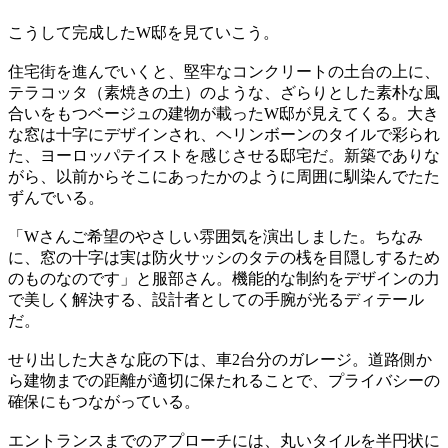
こうして完成したW邸を見ていこう。
住宅街を進んでいくと、堅牢なコンクリートの土台の上に、
テラコッタ（素焼きの土）のような、ざらりとした素朴な風
合いをもつベージュの建物が載ったW邸が見えてくる。大き
な窓は十字にデザインされ、ヘリンボーンのタイルで彩られ
た、ヨーロッパテイストを感じさせる邸宅だ。新築でありな
がら、以前からそこにあったかのように周囲に馴染んでたた
ずんでいる。
「Wさんご希望のやさしい雰囲気を演出しました。ちなみ
に、窓の十字は実は防火サッシのタテの桟を目隠しするため
のものなのです」と服部さん。機能的な制約をデザインの力
で美しく解決する、設計者としての手腕が光るディテール
だ。
せり出した大きな庇の下は、車2台分のガレージ。道路側か
ら建物までの距離が適切に保たれることで、プライバシーの
確保にもつながっている。
エントランスまでのアプローチには、丸いタイルを半円状に