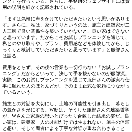
ング」を行っている。さらに、事務所のウェブサイトには費
用の説明も細かく記載されている。
「まずは気軽に声をかけていただきたいという思いがありま
す。さらに、私は、家づくりというのは、施主と建築家が二
人三脚で良い関係性を築いていかないと、良い家はできない
と思っています。だからこそお試しプランニングを通じて、
私とのやり取りや、プラン、費用感などを体験してから、じ
っくりと検討していただきたいと思っています」と服部さん
は語る。
費用をとらず、その後の営業も一切行わない「お試しプラン
ニング」だからといって、決して手を抜かないのが服部流。
実際、このお試しプランニングを通じて服部さんの誠実な仕
事に触れた人のほとんどが、そのまま正式な依頼につながっ
ているという。
施主との対話を大切にし、土地の可能性を引き出し、暮らし
の豊かさを形にする。W邸は、そうした服部さんの建築哲学
が、Wさんご家族の想いとぴったり合致した結果の姿だ。良
い家は、建築家一人の才能だけでは生まれない。施主の信頼
と想い、そして両者による丁寧な対話が重ね合わさること