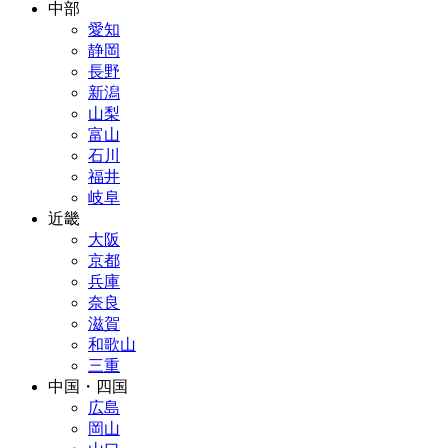
中部
愛知
静岡
長野
新潟
山梨
富山
石川
福井
岐阜
近畿
大阪
京都
兵庫
奈良
滋賀
和歌山
三重
中国・四国
広島
岡山