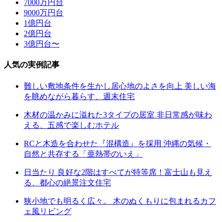
7000万円台
9000万円台
1億円台
2億円台
3億円台〜
人気の実例記事
難しい敷地条件を生かし居心地のよさを向上 美しい海
を眺めながら暮らす、週末住宅
木材の温かみに溢れた3タイプの居室 非日常感が味わ
える、五感で楽しむホテル
RCと木造を合わせた『混構造』を採用 沖縄の気候・
自然と共存する「亜熱帯のいえ」
日当たり 良好な2階はすべてが特等席！富士山も見え
る、都心の絶景注文住宅
狭小地でも明るく広々。 木のぬくもりに包まれるカフ
ェ風リビング