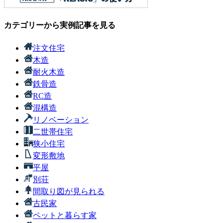
カテゴリーから実例記事を見る
注文住宅
木造
耐火木造
鉄骨造
RC造
混構造
リノベーション
二世帯住宅
狭小住宅
変形敷地
平屋
別荘
間取り図が見られる
古民家
ペットと暮らす家