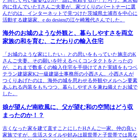
と同じくらい重要なのが「誰に依頼するか」だろう。東京都
内に住んでいたTさんご夫妻が、家づくりのパートナーに選
んだのは、インターネットで見つけた茨城県土浦市を中心に
活動する建築家、e do designの江ケ崎雅代さんでした。
海外のお城のような外観と、暮らしやすさを両立
家族の和を育む、こだわりの輸入住宅
「お城のような家にしたい」との思いをもっていた施主のK
さんご夫妻。その願いを叶えるべくコンタクトをとったの
が、これまで数多くの輸入住宅を手掛けてきた実績をもつベ
テラン建築家K2一級建築士事務所の小西さん。小西さんが
つくりあげたのは、海外の城を思わせる外観やメルヘン要素
あふれる内装をもちつつ、暮らしやすさを兼ね備えたお城で
した。
娘が望んだ南欧風に、父が望む和の空間はどう収
まったのか！？
古くなった家を建て直すことにしたHさんご一家。仲の良い
家族ですが、生活スタイルや好みは親世帯と子世帯では異な