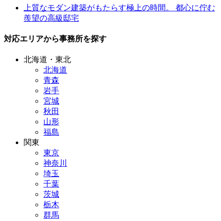
上質なモダン建築がもたらす極上の時間。 都心に佇む
羨望の高級邸宅
対応エリアから事務所を探す
北海道・東北
北海道
青森
岩手
宮城
秋田
山形
福島
関東
東京
神奈川
埼玉
千葉
茨城
栃木
群馬