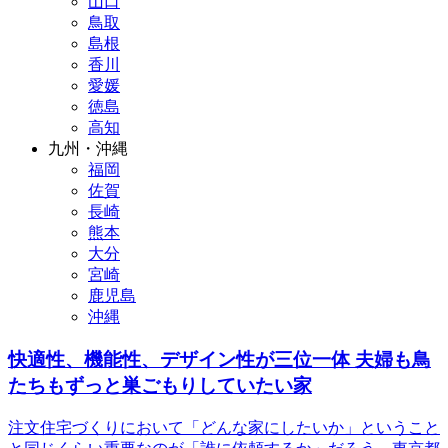
山口
鳥取
島根
香川
愛媛
徳島
高知
九州・沖縄
福岡
佐賀
長崎
熊本
大分
宮崎
鹿児島
沖縄
快適性、機能性、デザイン性が三位一体 夫婦も鳥
たちもずっと巣ごもりしていたい家
注文住宅づくりにおいて「どんな家にしたいか」ということ