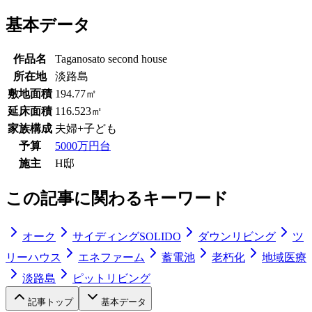
基本データ
作品名
Taganosato second house
所在地
淡路島
敷地面積
194.77㎡
延床面積
116.523㎡
家族構成
夫婦+子ども
予算
5000万円台
施主
H邸
この記事に関わるキーワード
オーク
サイディングSOLIDO
ダウンリビング
ツ
リーハウス
エネファーム
蓄電池
老朽化
地域医療
淡路島
ピットリビング
記事トップ
基本データ