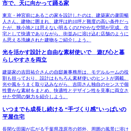
市で、天に向かって踊る家
東京・神宮前にあるこの家を設計したのは、建築家の蘆田暢
人さん。建物に囲まれ、建坪は約10坪と難度の高い条件だっ
たが、狭小地とは思えない明るくのびやかな空間が完成。住
宅として快適でありながら、街並みに溶け込む店舗のように
も思える洗練された建物をご紹介しよう。
光を活かす設計と自由な素材使いで 遊び心と暮
らしやすさを両立
建築家の吉田祐介さんの自邸兼事務所は、モデルルームの役
割も担っており、設計はもちろん素材使いのヒントが満載。
光や風をうまく取り込みながら、吉田さん独自のセンスで個
性豊かな素材をまとめ、快適性とデザイン性を見事に両立さ
せた空間の魅力を紹介しよう。
いつまでも成長し続ける “手づくり感”いっぱいの
平屋住宅
長閑な田園が広がる千葉県茂原市の郊外、周囲の風景に溶け