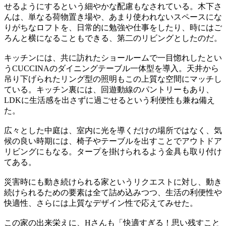
せるようにするという細やかな配慮もなされている。木下さ
んは、単なる荷物置き場や、あまり使われないスペースにな
りがちなロフトを、日常的に勉強や仕事をしたり、時にはご
ろんと横になることもできる、第二のリビングとしたのだ。
キッチンには、共に訪れたショールームで一目惚れしたとい
うCUCCINAのダイニングテーブル一体型を導入。天井から
吊り下げられたリング型の照明もこの上質な空間にマッチし
ている。キッチン裏には、回遊動線のパントリーもあり、
LDKに生活感を出さずに過ごせるという利便性も兼ね備え
た。
広々とした中庭は、室内に光を導くだけの場所ではなく、気
候の良い時期には、椅子やテーブルを出すことでアウトドア
リビングにもなる。タープを掛けられるよう金具も取り付け
てある。
災害時にも動き続けられる家というリクエストに対し、動き
続けられるための要素は全て詰め込みつつ、生活の利便性や
快適性、さらには上質なデザイン性で応えてみせた。
この家の出来栄えに、Hさんも「快適すぎる！思い残すこと