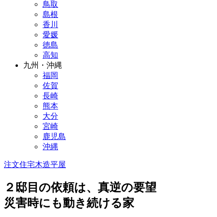
鳥取
島根
香川
愛媛
徳島
高知
九州・沖縄
福岡
佐賀
長崎
熊本
大分
宮崎
鹿児島
沖縄
注文住宅
木造
平屋
２邸目の依頼は、真逆の要望
災害時にも動き続ける家