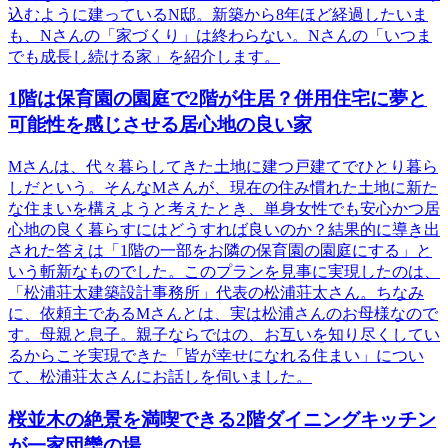
込むように建っているN邸。新築から8年ほど経過したいま
も、Nさんの「家づくり」は終わらない。Nさんの「いつま
でも成長し続ける家」を紹介します。
1階は保育園の園庭で2階が住居？併用住宅に夢と
可能性を感じさせる居心地の良い家
Mさんは、代々暮らしてきた土地に建つ戸建てでひとり暮ら
しだという。そんなMさんが、現在の住み慣れた土地に新た
な住まいを構えようと考えたとき、単身女性でも安心かつ居
心地の良く暮らすにはどうすれば良いのか？結果的に導き出
された答えは「1階の一部をお隣の保育園の園庭にする」と
いう斬新なものでした。このプランを見事に実現したのは、
「松浦荘太建築設計事務所」代表の松浦荘太さん。ちなみ
に、依頼主であるMさんとは、実は松浦さんのお母様なので
す。母親と息子。親子ならではの、お互いを知り尽くしてい
るからこそ実現できた「皆が幸せになれる住まい」につい
て、松浦荘太さんにお話しを伺いました。
桜並木の絶景を満喫できる2階ダイニングキッチン
が一家団欒の場