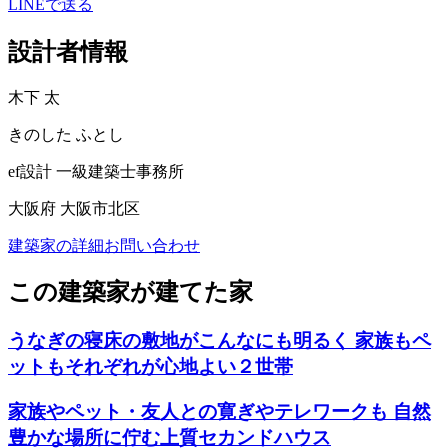
LINEで送る
設計者情報
木下 太
きのした ふとし
ef設計 一級建築士事務所
大阪府 大阪市北区
建築家の詳細
お問い合わせ
この建築家が建てた家
うなぎの寝床の敷地がこんなにも明るく 家族もペ
ットもそれぞれが心地よい２世帯
家族やペット・友人との寛ぎやテレワークも 自然
豊かな場所に佇む上質セカンドハウス