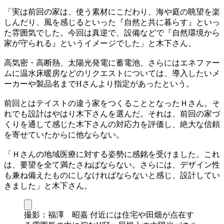
「実は前回の家は、使う素材にこだわり、海や庭の眺望を楽
しんだり、風を感じるといった『自然と共に暮らす』といっ
た雰囲気でした。今回は真逆で、設備などで『自然環境から
家が守られる』というイメージでした」と木下さん。
高気密・高断熱、太陽光発電に蓄電池、さらにはエネファー
ムに温水床暖房などのリクエストについては、導入したいメ
ーカーや製品名までHさんより指定があったという。
前回とはテイストの違う家をつくることとなったＨさん。そ
れでも設計はやはり木下さんを選んだ。それは、前回の家づ
くりを通して感じた木下さんの対応力を評価し、絶大な信頼
を寄せていたからに他ならない。
「Ｈさんの地域医療に対する姿勢に感銘を受けました。これ
は、要望を全て満たさねばならない。さらには、デザイン性
も兼ね備えたものにしなければならないと感じ、設計してい
きました」と木下さん。
撮影：福澤 昭嘉 付近には住宅や田畑が点在す