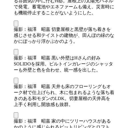
る雰囲気の中に佇むH邸。屋根上の太陽光パネル
で発電、蓄電池やエネファームも備え、災害時に
も機能停止することがないようにした。
撮影：福澤 昭嘉 切妻屋根と黒壁が落ち着きを
感じさせる和テイストの建物が、田んぼの緑のな
かにぽっかり浮かぶかのよう。
撮影：福澤 昭嘉 黒い外壁はHさんの好み
SOLIDOを採用。ビルトインガレージのシャッタ
ーも外壁と色を合わせ、統一感を出した。
撮影：福澤 昭嘉 天井も床のフローリングもオ
ーク材で仕上げられ、木に包まれるような落ち着
きのある和モダンのLDK。切妻屋根の天井高を
上手く利用し開放感も抜群。
撮影：福澤 昭嘉 家の中にツリーハウスがある
かのように感じられるピットリビングとロフト。