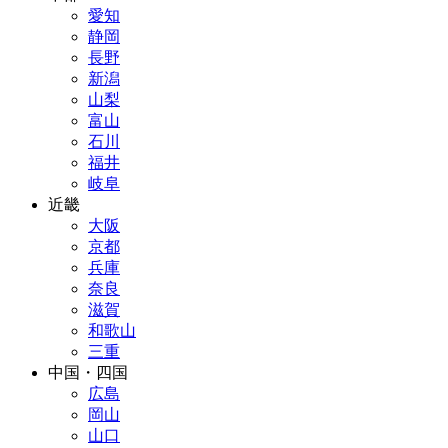
愛知
静岡
長野
新潟
山梨
富山
石川
福井
岐阜
近畿
大阪
京都
兵庫
奈良
滋賀
和歌山
三重
中国・四国
広島
岡山
山口