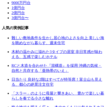
9000万円台
1億円台
2億円台
3億円台〜
人気の実例記事
難しい敷地条件を生かし居心地のよさを向上 美しい海
を眺めながら暮らす、週末住宅
木材の温かみに溢れた3タイプの居室 非日常感が味わ
える、五感で楽しむホテル
RCと木造を合わせた『混構造』を採用 沖縄の気候・
自然と共存する「亜熱帯のいえ」
日当たり 良好な2階はすべてが特等席！富士山も見え
る、都心の絶景注文住宅
「スラー」のように母屋と響きあい、 豊かで楽しい暮
らしを奏でる小さな離れ