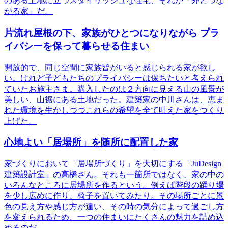
のある土地に立つスタイリッシュな住宅、それが「外とつな
がる家」だ。
片流れ屋根の下、家族がひとつになりながら プラ
イバシーを保って暮らせる住まい
開放的で、同じ空間に家族皆がいると感じられる家が欲し
い。けれど子どもたちのプライバシーは保ちたいと考えられ
ていたお施主さま。購入したのは２方向に見える山の風景が
美しい、山裾にある土地だった。建築家の中川さんは、恵ま
れた環境を生かしつつこれらの希望を全て叶えた家をつくり
上げた。
心地よい「居場所」を随所に配置した家
家づくりにおいて「居場所づくり」を大切にする「JuDesign
建築設計室」の高橋さん。それも一箇所ではなく、家の中の
いろんなところに居場所を作るという。例えば階段の踊り場
を少し広めに作り、椅子を置いてみたり。その場所ごとに景
色の見え方や感じ方が違い、その時の気分によって過ごし方
を変えられるため、一つの住まいにたくさんの魅力を詰め込
めるのだ。