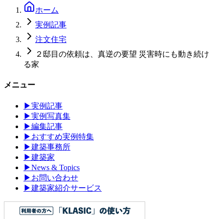
ホーム
実例記事
注文住宅
２邸目の依頼は、真逆の要望 災害時にも動き続け
る家
メニュー
▶
実例記事
▶
実例写真集
▶
編集記事
▶
おすすめ実例特集
▶
建築事務所
▶
建築家
▶
News & Topics
▶
お問い合わせ
▶
建築家紹介サービス