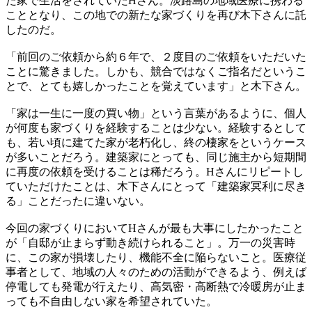
た家で生活をされていたHさん。淡路島の地域医療に携わる
こととなり、この地での新たな家づくりを再び木下さんに託
したのだ。
「前回のご依頼から約６年で、２度目のご依頼をいただいた
ことに驚きました。しかも、競合ではなくご指名だというこ
とで、とても嬉しかったことを覚えています」と木下さん。
「家は一生に一度の買い物」という言葉があるように、個人
が何度も家づくりを経験することは少ない。経験するとして
も、若い頃に建てた家が老朽化し、終の棲家をというケース
が多いことだろう。建築家にとっても、同じ施主から短期間
に再度の依頼を受けることは稀だろう。Hさんにリピートし
ていただけたことは、木下さんにとって「建築家冥利に尽き
る」ことだったに違いない。
今回の家づくりにおいてHさんが最も大事にしたかったこと
が「自邸が止まらず動き続けられること」。万一の災害時
に、この家が損壊したり、機能不全に陥らないこと。医療従
事者として、地域の人々のための活動ができるよう、例えば
停電しても発電が行えたり、高気密・高断熱で冷暖房が止ま
っても不自由しない家を希望されていた。