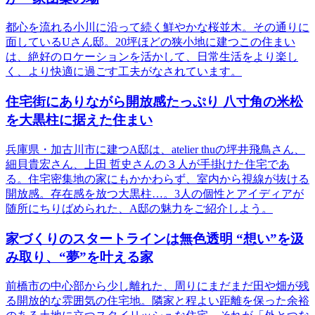
都心を流れる小川に沿って続く鮮やかな桜並木。その通りに
面しているUさん邸。20坪ほどの狭小地に建つこの住まい
は、絶好のロケーションを活かして、日常生活をより楽し
く、より快適に過ごす工夫がなされています。
住宅街にありながら開放感たっぷり 八寸角の米松
を大黒柱に据えた住まい
兵庫県・加古川市に建つA邸は、atelier thuの坪井飛鳥さん、
細貝貴宏さん、上田 哲史さんの３人が手掛けた住宅であ
る。住宅密集地の家にもかかわらず、室内から視線が抜ける
開放感。存在感を放つ大黒柱…。3人の個性とアイディアが
随所にちりばめられた、A邸の魅力をご紹介しよう。
家づくりのスタートラインは無色透明 “想い”を汲
み取り、“夢”を叶える家
前橋市の中心部から少し離れた、周りにまだまだ田や畑が残
る開放的な雰囲気の住宅地。隣家と程よい距離を保った余裕