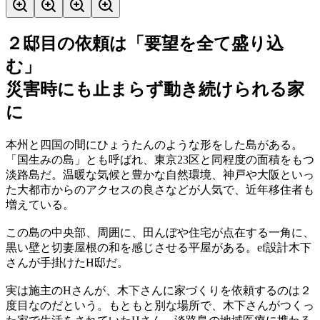
２邸目の依頼は「要望を全て盛り込
む」
災害時にも止まらず動き続けられる家
に
本州と四国の間にひょうたんのような形をした島がある。
「国生みの島」とも呼ばれ、東京23区と同程度の面積をもつ
淡路島だ。温暖な気候と豊かな自然環境、神戸や大阪といっ
た大都市からのアクセスの良さなどが人気で、近年移住者も
増えている。
この島の中央部、周囲に、田んぼや住宅が点在する一角に、
黒い壁と切妻屋根の和を感じさせる平屋がある。ef設計木下
さんが手掛けたH邸だ。
実は施主のHさんが、木下さんに家づくりを依頼するのは２
度目なのだという。もともと別な場所で、木下さんがつくっ