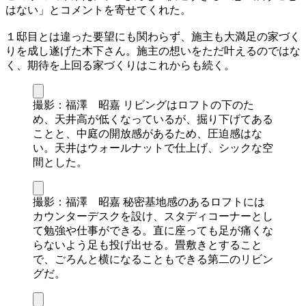
はない」とコメントを寄せてくれた。
１邸目とは違った要望にも関わらず、施主も大満足の家づく
りを成し遂げた木下さん。施主の想いをただ叶えるのではな
く、期待を上回る家づくりはこれからも続く。
撮影：福澤 昭嘉 リビングはロフトの下のた
め、天井高が低くなっているが、掘り下げてある
ことと、中庭の開放感があるため、圧迫感はな
い。天井はウォールナットで仕上げ、シックな空
間とした。
撮影：福澤 昭嘉 秘密基地感のあるロフトには
カウンターデスクを設け、スタディコーナーとし
て勉強や仕事ができる。直に座っても足が痛くな
らないよう足も投げ出せる。畳敷きとすること
で、ごろんと横になることもできる第二のリビン
グだ。