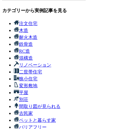
カテゴリーから実例記事を見る
注文住宅
木造
耐火木造
鉄骨造
RC造
混構造
リノベーション
二世帯住宅
狭小住宅
変形敷地
平屋
別荘
間取り図が見られる
古民家
ペットと暮らす家
バリアフリー