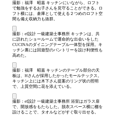
撮影：福澤 昭嘉 キッチンにいながら、ロフト
で勉強をするお子さんを見守ることができる。ロ
フト横には、倉庫として使える２つめのロフト空
間も備え収納力も抜群。
撮影：ef設計 一級建築士事務所 キッチンは、共
に訪れたショールームで運命的な出会いをした
CUCINAのダイニングテーブル一体型を採用。キ
ッチン裏には回遊型のパントリーを設け利便性も
高めた。
撮影：福澤 昭嘉 キッチンのテーブル部分の天
板は、Hさんが採用したかったモールテックス。
キッチン上には木下さん提案のリング状の照明
で、上質空間に花を添えている。
撮影：ef設計 一級建築士事務所 浴室はガラス扉
で、開放感をもたらした。脱衣スペース横に棚を
設けることで、タオルなどがすぐ取り出せる。