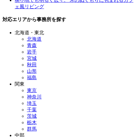
狭小地でも明るく広々。 木のぬくもりに包まれるカフ
ェ風リビング
対応エリアから事務所を探す
北海道・東北
北海道
青森
岩手
宮城
秋田
山形
福島
関東
東京
神奈川
埼玉
千葉
茨城
栃木
群馬
中部