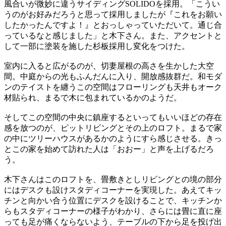
風合いが微妙に違うサイディングSOLIDOを採用。「こうい
うのがお好みだろうと思って採用しましたが『これをお願い
したかったんですよ！』とおっしゃっていただいて。通じ合
っているなと感じました」と木下さん。また、アクセントと
して一部に塗装を施した杉板採用し変化をつけた。
室内に入ると広がるのが、切妻屋根の高さを生かした大空
間。中庭からの光もふんだんに入り、開放感抜群だ。和モダ
ンのテイストを纏うこの空間はフローリングも天井もオーク
材貼られ、まるで木に包まれているかのようだ。
そしてこの空間の中央に鎮座するといってもいいほどの存在
感を放つのが、ピットリビングとその上のロフト。まるで家
の中にツリーハウスがあるかのようにすら感じさせる。きっ
とこの家を始めて訪れた人は「おおー」と声を上げるだろ
う。
木下さんはこのロフトを、畳敷きとしリビングとの境の部分
にはデスクも設けスタディコーナーを実現した。あえてキッ
チンと向かい合う位置にデスクを設けることで、キッチンか
らもスタディコーナーの様子がわかり、さらには畳に直に座
っても足が痛くならないよう、テーブルの下から足を投げ出