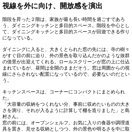
視線を外に向け、開放感を演出
階段を昇った２階は、家族が最も長い時間を過ごすであろ
う、ダイニングキッチンと多目的スペース。階段を中心とし
て、ダイニングキッチンと多目的スペースが回遊できる作り
になっている。
ダイニングに入ると、大きくとられた窓の先には、寺の樹々
がすぐ目の前に迫り、外の景色を取り込んだかのような抜群
の借景が出迎えてくれる。ロールスクリーンが窓の上に仕込
まれているが、昼間は全開のままだそう。窓は周囲からの視
線にさらされない配置になっているので、必要ないのだとい
う。
キッチンスペースは、コーナーにコンパクトにまとめられ
た。
「大容量の収納をつくれない分、事前に収めたいものの大き
さを測り、それが入るように計算して棚を造りました」と島
村さん。
窓の前には、オープンシェルフ。お気に入りの食器や調理道
具を置き、見せる収納としつつ、外の景色や明るさを中に取