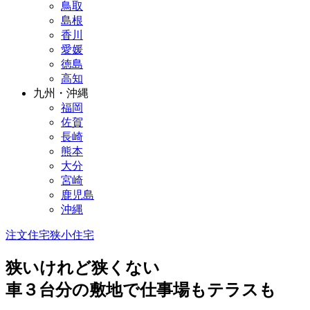
鳥取
島根
香川
愛媛
徳島
高知
九州・沖縄
福岡
佐賀
長崎
熊本
大分
宮崎
鹿児島
沖縄
注文住宅
狭小住宅
狭いけれど狭くない
車３台分の敷地で仕事場もテラスも