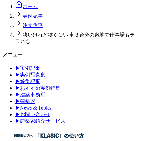
ホーム
実例記事
注文住宅
狭いけれど狭くない 車３台分の敷地で仕事場もテ
ラスも
メニュー
▶
実例記事
▶
実例写真集
▶
編集記事
▶
おすすめ実例特集
▶
建築事務所
▶
建築家
▶
News & Topics
▶
お問い合わせ
▶
建築家紹介サービス