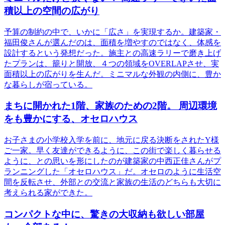
積以上の空間の広がり
予算の制約の中で、いかに「広さ」を実現するか。建築家・
福田俊さんが選んだのは、面積を増やすのではなく、体感を
設計するという発想だった。施主との高速ラリーで磨き上げ
たプランは、籠りと開放、４つの領域をOVERLAPさせ、実
面積以上の広がりを生んだ。ミニマルな外観の内側に、豊か
な暮らしが宿っている。
まちに開かれた1階、家族のための2階。 周辺環境
をも豊かにする、オセロハウス
お子さまの小学校入学を前に、地元に戻る決断をされたY様
ご一家。早く友達ができるように、この街で楽しく暮らせる
ように、との思いを形にしたのが建築家の中西正佳さんがプ
ランニングした「オセロハウス」だ。オセロのように生活空
間を反転させ、外部との交流と家族の生活のどちらも大切に
考えられる家ができた。
コンパクトな中に、驚きの大収納も欲しい部屋