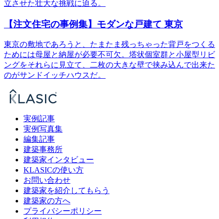
立させた壮大な挑戦に迫る。
【注文住宅の事例集】モダンな戸建て 東京
東京の敷地であろうと、たまたま残っちゃった背戸をつくる
ためには母屋と納屋が必要不可欠。塔状個室群と小屋型リビ
ングをそれらに見立て、二枚の大きな壁で挟み込んで出来た
のがサンドイッチハウスだ。
実例記事
実例写真集
編集記事
建築事務所
建築家インタビュー
KLASICの使い方
お問い合わせ
建築家を紹介してもらう
建築家の方へ
プライバシーポリシー