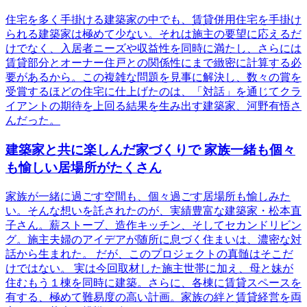
住宅を多く手掛ける建築家の中でも、賃貸併用住宅を手掛け
られる建築家は極めて少ない。それは施主の要望に応えるだ
けでなく、入居者ニーズや収益性を同時に満たし、さらには
賃貸部分とオーナー住戸との関係性にまで緻密に計算する必
要があるから。この複雑な問題を見事に解決し、数々の賞を
受賞するほどの住宅に仕上げたのは、「対話」を通じてクラ
イアントの期待を上回る結果を生み出す建築家、河野有悟さ
んだった。
建築家と共に楽しんだ家づくりで 家族一緒も個々
も愉しい居場所がたくさん
家族が一緒に過ごす空間も、個々過ごす居場所も愉しみた
い。そんな想いを託されたのが、実績豊富な建築家・松本直
子さん。薪ストーブ、造作キッチン、そしてセカンドリビン
グ。施主夫婦のアイデアが随所に息づく住まいは、濃密な対
話から生まれた。 だが、このプロジェクトの真髄はそこだ
けではない。 実は今回取材した施主世帯に加え、母と妹が
住むもう１棟を同時に建築。さらに、各棟に賃貸スペースを
有する、極めて難易度の高い計画。家族の絆と賃貸経営を両