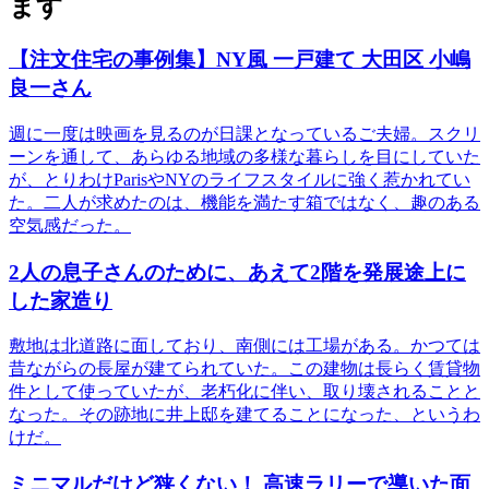
ます
【注文住宅の事例集】NY風 一戸建て 大田区 小嶋
良一さん
週に一度は映画を見るのが日課となっているご夫婦。スクリ
ーンを通して、あらゆる地域の多様な暮らしを目にしていた
が、とりわけParisやNYのライフスタイルに強く惹かれてい
た。二人が求めたのは、機能を満たす箱ではなく、趣のある
空気感だった。
2人の息子さんのために、あえて2階を発展途上に
した家造り
敷地は北道路に面しており、南側には工場がある。かつては
昔ながらの長屋が建てられていた。この建物は長らく賃貸物
件として使っていたが、老朽化に伴い、取り壊されることと
なった。その跡地に井上邸を建てることになった、というわ
けだ。
ミニマルだけど狭くない！ 高速ラリーで導いた面