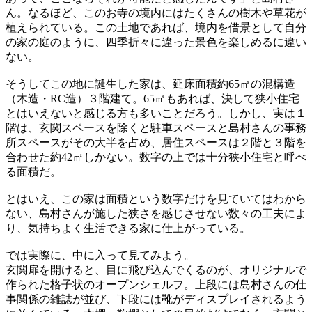
ん。なるほど、このお寺の境内にはたくさんの樹木や草花が
植えられている。この土地であれば、境内を借景として自分
の家の庭のように、四季折々に違った景色を楽しめるに違い
ない。
そうしてこの地に誕生した家は、延床面積約65㎡の混構造
（木造・RC造）３階建て。65㎡もあれば、決して狭小住宅
とはいえないと感じる方も多いことだろう。しかし、実は１
階は、玄関スペースを除くと駐車スペースと島村さんの事務
所スペースがその大半を占め、居住スペースは２階と３階を
合わせた約42㎡しかない。数字の上では十分狭小住宅と呼べ
る面積だ。
とはいえ、この家は面積という数字だけを見ていてはわから
ない、島村さんが施した狭さを感じさせない数々の工夫によ
り、気持ちよく生活できる家に仕上がっている。
では実際に、中に入って見てみよう。
玄関扉を開けると、目に飛び込んでくるのが、オリジナルで
作られた格子状のオープンシェルフ。上段には島村さんの仕
事関係の雑誌が並び、下段には靴がディスプレイされるよう