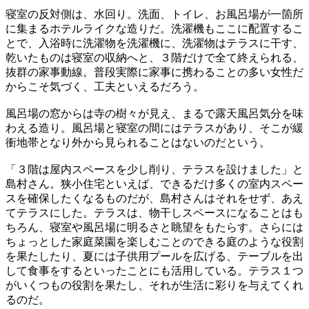
寝室の反対側は、水回り。洗面、トイレ、お風呂場が一箇所
に集まるホテルライクな造りだ。洗濯機もここに配置するこ
とで、入浴時に洗濯物を洗濯機に、洗濯物はテラスに干す、
乾いたものは寝室の収納へと、３階だけで全て終えられる、
抜群の家事動線。普段実際に家事に携わることの多い女性だ
からこそ気づく、工夫といえるだろう。
風呂場の窓からは寺の樹々が見え、まるで露天風呂気分を味
わえる造り。風呂場と寝室の間にはテラスがあり、そこが緩
衝地帯となり外から見られることはないのだという。
「３階は屋内スペースを少し削り、テラスを設けました」と
島村さん。狭小住宅といえば、できるだけ多くの室内スペー
スを確保したくなるものだが、島村さんはそれをせず、あえ
てテラスにした。テラスは、物干しスペースになることはも
ちろん、寝室や風呂場に明るさと眺望をもたらす。さらには
ちょっとした家庭菜園を楽しむことのできる庭のような役割
を果たしたり、夏には子供用プールを広げる、テーブルを出
して食事をするといったことにも活用している。テラス１つ
がいくつもの役割を果たし、それが生活に彩りを与えてくれ
るのだ。