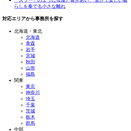
「スラー」のように母屋と響きあい、 豊かで楽しい暮
らしを奏でる小さな離れ
対応エリアから事務所を探す
北海道・東北
北海道
青森
岩手
宮城
秋田
山形
福島
関東
東京
神奈川
埼玉
千葉
茨城
栃木
群馬
中部