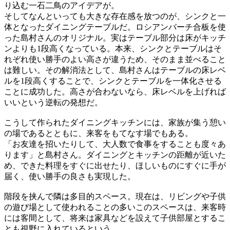
り込む一石二鳥のアイデアが。
そしてなんといっても大きな存在感を放つのが、シンクと一
体となったダイニングテーブルだ。ロシアンバーチ合板を使
った島村さんのオリジナル。実はテーブル部分は床がキッチ
ンよりも1段高くなっている。本来、シンクとテーブルはそ
れぞれ使い勝手のよい高さが違うため、そのまま並べること
は難しい。その解消法として、島村さんはテーブルの床レベ
ルを1段高くすることで、シンクとテーブルを一体化させる
ことに成功した。高さが合わないなら、床レベルを上げれば
いいという逆転の発想だ。
こうして作られたダイニングキッチンには、家族が集う憩い
の場であるとともに、来客をもてなす場でもある。
「お友達を招いたりして、大人数で食事をすることも度々あ
ります」と島村さん。ダイニングとキッチンの距離が近いた
め、できた料理をすぐに出せたり、ほしいものにすぐに手が
届く、使い勝手の良さも実現した。
階段を挟んで隣は多目的スペース。現在は、リビングや子供
の遊び場として使われることの多いこのスペースは、来客時
には客間として、将来は家具などを設えて子供部屋とするこ
とも視野に入れているという。