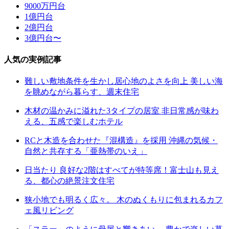
9000万円台
1億円台
2億円台
3億円台〜
人気の実例記事
難しい敷地条件を生かし居心地のよさを向上 美しい海
を眺めながら暮らす、週末住宅
木材の温かみに溢れた3タイプの居室 非日常感が味わ
える、五感で楽しむホテル
RCと木造を合わせた『混構造』を採用 沖縄の気候・
自然と共存する「亜熱帯のいえ」
日当たり 良好な2階はすべてが特等席！富士山も見え
る、都心の絶景注文住宅
狭小地でも明るく広々。 木のぬくもりに包まれるカフ
ェ風リビング