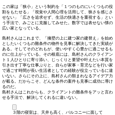
この家は「狭小」という制約を「１つのものにいくつもの役
割をもたせる」「視覚や人間心理を活用して、狭さを感じさ
せない」「広さを追求せず、生活の快適さを重視する」とい
う手法で、みごとに克服してみせた。数字では表せない懐の
広い家となっている。
島村さんはこれまで、「擁壁の上に建つ家の建替え」を始め
としたいくつもの難条件の物件を見事に解決してきた実績が
ある。そしてそのどれもが、使いやすく心豊かに過ごせるも
のに仕上がっている。その根底には、島村さんのクライアン
ト１人ひとりに寄り添い、じっくりと要望や叶えたい本質を
引き出す丁寧な仕事ぶりと、自らが家事・育児などを行い家
で過ごす時間が長い生活者としての経験が役立っているに違
いない。さらにその上に、島村さんの類まれなるアイデア力
が載る。だからこそ、どんな条件の案件も見事に成功に導け
るのだ。
島村さんはこれからも、クライアントの難条件をアッと言わ
せる手法で、解決してくれるに違いない。
３階の寝室は、天井も高く、バルコニーに面して