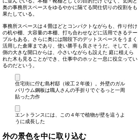
に並んでいる。本棚・靴棚としての目的だけでなく、玄関と
奥の事務所スペースをゆるやかに隔てる間仕切りの役割をも
果たしている。
事務所スペースは４畳ほどとコンパクトながらも、作り付け
の机や棚、大容量の本棚、打ち合わせなどに活用できるテー
ブルもある。さらに奥には階段下のデットスペースをうまく
活用した倉庫まであり、使い勝手も良さそうだ。そして、南
側の大きな開口からは、小さいながらも設えた 庭に植えら
れた木も見ることができ、仕事中のホッと一息に役立ってい
るのだという。
住宅街に佇む島村邸（竣工２年後）。外壁のガル
バリウム鋼板は職人さんの手折りでぐるっと一周
貼った力作
エントランスには、この４年で植物が壁を這うよ
うに成長した
外の景色を中に取り込む