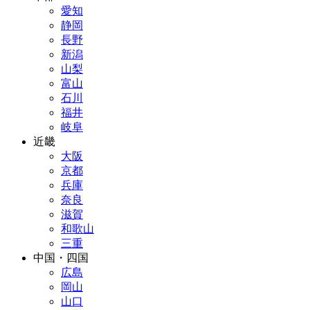
愛知
静岡
長野
新潟
山梨
富山
石川
福井
岐阜
近畿
大阪
京都
兵庫
奈良
滋賀
和歌山
三重
中国・四国
広島
岡山
山口