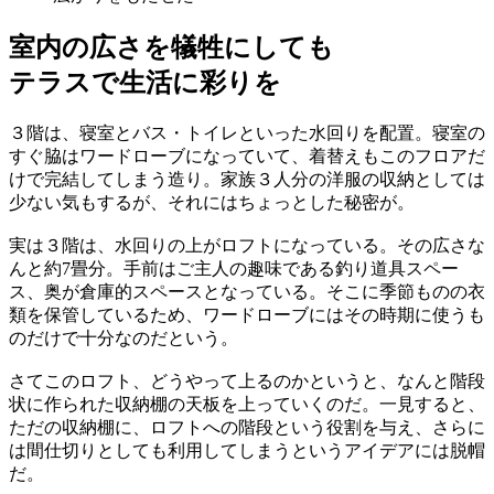
室内の広さを犠牲にしても
テラスで生活に彩りを
３階は、寝室とバス・トイレといった水回りを配置。寝室の
すぐ脇はワードローブになっていて、着替えもこのフロアだ
けで完結してしまう造り。家族３人分の洋服の収納としては
少ない気もするが、それにはちょっとした秘密が。
実は３階は、水回りの上がロフトになっている。その広さな
んと約7畳分。手前はご主人の趣味である釣り道具スペー
ス、奥が倉庫的スペースとなっている。そこに季節ものの衣
類を保管しているため、ワードローブにはその時期に使うも
のだけで十分なのだという。
さてこのロフト、どうやって上るのかというと、なんと階段
状に作られた収納棚の天板を上っていくのだ。一見すると、
ただの収納棚に、ロフトへの階段という役割を与え、さらに
は間仕切りとしても利用してしまうというアイデアには脱帽
だ。