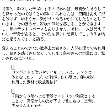
将来的に独立した部屋にするのであれば、最初からそうして
も良かったのでは？との問いに島村さんは「空間はあえて扉
を設けず、ゆるやかに繋がり・ゆるやかに閉じたものとして
います。そのほうが、家族の気配を感じることができます
し、扉のデットスペースもありません。それに、人は見えて
いない部分があると、その先を勝手に想像してしまう生き物
だと思うんです」と語る。
変えることのできない数字上の狭さを、人間心理までも利用
し、狭さを感じさせなくしてしまう島村さんの力量には、驚
かされるばかりだ。
コンパクトで使いやすいキッチンと、シンクと一
体となったテーブルが特徴。白い壁は、卵の殻を
利用した素材で吸放湿抜群
２階から３階へ上る階段はストリップ階段とする
ことで、高窓からの光が下まで差し込み、空間に
広がりをもたせた