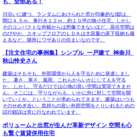
も、全部ある！
川沿いに建つ、ランダムにあけられた窓が印象的なI邸は、
間口４.５ｍ、奥行き１２ｍ、約１０坪の狭小住宅。しかし
そのコンパクトな外観からは想像できないほど、居住空間は
のびやか。スキップフロアのＬＤＫは大容量の床下収納も備
えるなど、随所にワザありの住まいなのです。
【注文住宅の事例集】シンプル_一戸建て_神奈川_
秋山怜史さん
建築はそもそも、外部環境から人を守るために発達しまし
た。 暑さ、寒さ、風雨。これらからいかにして人を守る
か。 しかし、守るだけでは心地の良い空間は実現できませ
ん。 そこには、守りながらも、いかに外に対して空間を開
いていくか。ということが求められてきます。建築はいつも
そのせめぎ合い。気持ちの良い外部空間をとりいれるための
試行錯誤は常に行なわれています。
ボリュームと出窓が生んだ革新デザイン 空間も心
も繋ぐ賃貸併用住宅