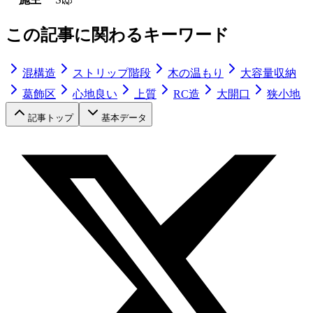
この記事に関わるキーワード
混構造
ストリップ階段
木の温もり
大容量収納
葛飾区
心地良い
上質
RC造
大開口
狭小地
記事トップ
基本データ