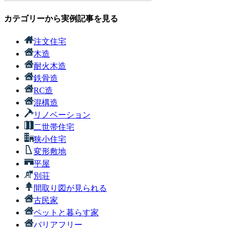
カテゴリーから実例記事を見る
注文住宅
木造
耐火木造
鉄骨造
RC造
混構造
リノベーション
二世帯住宅
狭小住宅
変形敷地
平屋
別荘
間取り図が見られる
古民家
ペットと暮らす家
バリアフリー