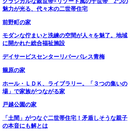
クラシカルな親世帯×リゾート風の子世帯 2つの
魅力が光る、代々木の二世帯住宅
前野町の家
モダンな佇まいと洗練の空間が人々を魅了。地域
に開かれた総合福祉施設
デイサービスセンターリバーパレス青梅
籠原の家
ホール・ＬＤＫ、ライブラリー。「３つの集いの
場」で家族がつながる家
戸越公園の家
「土間」がつなぐ二世帯住宅！矛盾しそうな親子
の本音にも解とは