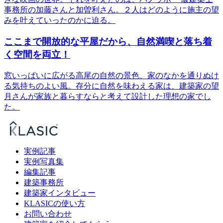
事務所の加藤さんと加曽利さん。２人はどのように施主の望
みを叶えていったのかに迫る。
ここまで開放的な平屋だから、自然満喫と落ち着
く空間を両立！
窓いっぱいに広がる高尾の自然の景色、家のなかを通りぬけ
る気持ちのよい風。存分に自然を味わえる家は、建築家の望
月さんが家族と暮らすならと考えて設計した理想の家でし
た。
実例記事
実例写真集
編集記事
建築事務所
建築家インタビュー
KLASICの使い方
お問い合わせ