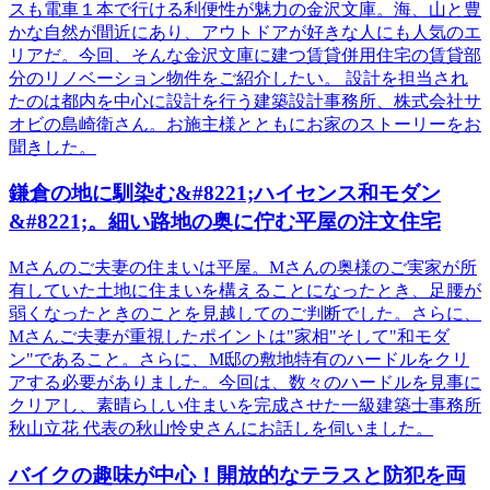
スも電車１本で行ける利便性が魅力の金沢文庫。海、山と豊
かな自然が間近にあり、アウトドアが好きな人にも人気のエ
リアだ。今回、そんな金沢文庫に建つ賃貸併用住宅の賃貸部
分のリノベーション物件をご紹介したい。 設計を担当され
たのは都内を中心に設計を行う建築設計事務所、株式会社サ
オビの島崎衛さん。お施主様とともにお家のストーリーをお
聞きした。
鎌倉の地に馴染む&#8221;ハイセンス和モダン
&#8221;。細い路地の奥に佇む平屋の注文住宅
Mさんのご夫妻の住まいは平屋。Mさんの奥様のご実家が所
有していた土地に住まいを構えることになったとき、足腰が
弱くなったときのことを見越してのご判断でした。さらに、
Mさんご夫妻が重視したポイントは"家相"そして"和モダ
ン"であること。さらに、M邸の敷地特有のハードルをクリ
アする必要がありました。今回は、数々のハードルを見事に
クリアし、素晴らしい住まいを完成させた一級建築士事務所
秋山立花 代表の秋山怜史さんにお話しを伺いました。
バイクの趣味が中心！開放的なテラスと防犯を両