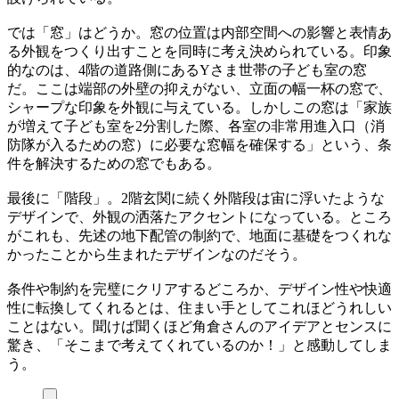
では「窓」はどうか。窓の位置は内部空間への影響と表情あ
る外観をつくり出すことを同時に考え決められている。印象
的なのは、4階の道路側にあるYさま世帯の子ども室の窓
だ。ここは端部の外壁の抑えがない、立面の幅一杯の窓で、
シャープな印象を外観に与えている。しかしこの窓は「家族
が増えて子ども室を2分割した際、各室の非常用進入口（消
防隊が入るための窓）に必要な窓幅を確保する」という、条
件を解決するための窓でもある。
最後に「階段」。2階玄関に続く外階段は宙に浮いたような
デザインで、外観の洒落たアクセントになっている。ところ
がこれも、先述の地下配管の制約で、地面に基礎をつくれな
かったことから生まれたデザインなのだそう。
条件や制約を完璧にクリアするどころか、デザイン性や快適
性に転換してくれるとは、住まい手としてこれほどうれしい
ことはない。聞けば聞くほど角倉さんのアイデアとセンスに
驚き、「そこまで考えてくれているのか！」と感動してしま
う。