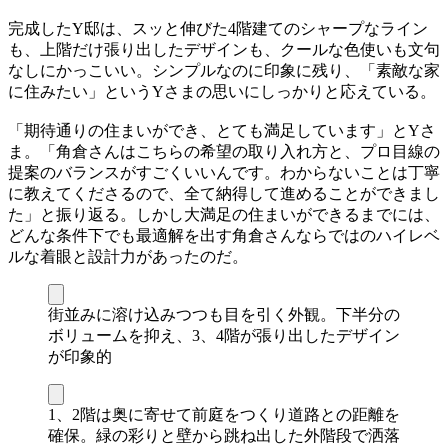
完成したY邸は、スッと伸びた4階建てのシャープなライン
も、上階だけ張り出したデザインも、クールな色使いも文句
なしにかっこいい。シンプルなのに印象に残り、「素敵な家
に住みたい」というYさまの思いにしっかりと応えている。
「期待通りの住まいができ、とても満足しています」とYさ
ま。「角倉さんはこちらの希望の取り入れ方と、プロ目線の
提案のバランスがすごくいいんです。わからないことは丁寧
に教えてくださるので、全て納得して進めることができまし
た」と振り返る。しかし大満足の住まいができるまでには、
どんな条件下でも最適解を出す角倉さんならではのハイレベ
ルな着眼と設計力があったのだ。
街並みに溶け込みつつも目を引く外観。下半分の
ボリュームを抑え、3、4階が張り出したデザイン
が印象的
1、2階は奥に寄せて前庭をつくり道路との距離を
確保。緑の彩りと壁から跳ね出した外階段で洒落