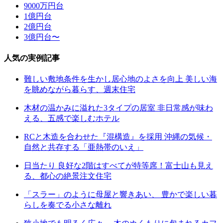
9000万円台
1億円台
2億円台
3億円台〜
人気の実例記事
難しい敷地条件を生かし居心地のよさを向上 美しい海
を眺めながら暮らす、週末住宅
木材の温かみに溢れた3タイプの居室 非日常感が味わ
える、五感で楽しむホテル
RCと木造を合わせた『混構造』を採用 沖縄の気候・
自然と共存する「亜熱帯のいえ」
日当たり 良好な2階はすべてが特等席！富士山も見え
る、都心の絶景注文住宅
「スラー」のように母屋と響きあい、 豊かで楽しい暮
らしを奏でる小さな離れ