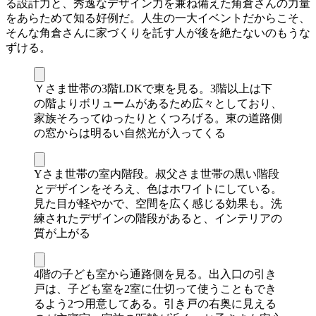
る設計力と、秀逸なデザイン力を兼ね備えた角倉さんの力量
をあらためて知る好例だ。人生の一大イベントだからこそ、
そんな角倉さんに家づくりを託す人が後を絶たないのもうな
ずける。
Ｙさま世帯の3階LDKで東を見る。3階以上は下
の階よりボリュームがあるため広々としており、
家族そろってゆったりとくつろげる。東の道路側
の窓からは明るい自然光が入ってくる
Yさま世帯の室内階段。叔父さま世帯の黒い階段
とデザインをそろえ、色はホワイトにしている。
見た目が軽やかで、空間を広く感じる効果も。洗
練されたデザインの階段があると、インテリアの
質が上がる
4階の子ども室から通路側を見る。出入口の引き
戸は、子ども室を2室に仕切って使うこともでき
るよう2つ用意してある。引き戸の右奥に見える