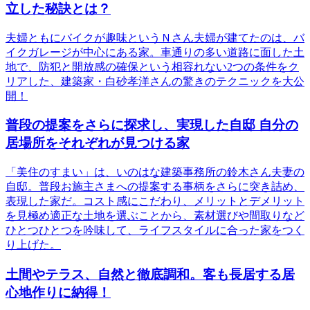
立した秘訣とは？
夫婦ともにバイクが趣味というＮさん夫婦が建てたのは、バ
イクガレージが中心にある家。車通りの多い道路に面した土
地で、防犯と開放感の確保という相容れない2つの条件をク
リアした、建築家・白砂孝洋さんの驚きのテクニックを大公
開！
普段の提案をさらに探求し、実現した自邸 自分の
居場所をそれぞれが見つける家
「美住のすまい」は、いのはな建築事務所の鈴木さん夫妻の
自邸。普段お施主さまへの提案する事柄をさらに突き詰め、
表現した家だ。コスト感にこだわり、メリットとデメリット
を見極め適正な土地を選ぶことから、素材選びや間取りなど
ひとつひとつを吟味して、ライフスタイルに合った家をつく
り上げた。
土間やテラス、自然と徹底調和。客も長居する居
心地作りに納得！