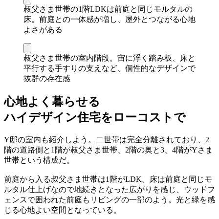
叔父さま世帯の1階LDKは前庭と同じモルタルの
床。前庭との一体感が増し、屋外とつながる心地
よさがある
叔父さま世帯の室内階段。宙に浮く踏み板、床と
平行する手すりの支えなど、個性的なデザインで
抜群の存在感
心地よく暮らせる
ハイデザイン住宅をローコストで
Y邸の室内も紹介しよう。二世帯は完全分離されており、2
階の道路側と1階が叔父さま世帯、2階の奥と3、4階がYさま
世帯という構成だ。
前庭から入る叔父さま世帯は1階がLDK。床は前庭と同じモ
ルタル仕上げなので地続きとなった広がりを感じ、ウッドフ
ェンスで囲われた前庭もリビングの一部のよう。光と緑を感
じる心地よい空間となっている。