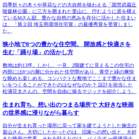
四季折々の木々や草花などの大自然を味わえる「国営武蔵丘
陵森林公園」に三方を囲まれた里山に、佇むように居を構え
ているMさん邸。豊かな自然の恵みを存分に活かした住まい
は、「第２回 埼玉県環境住宅賞」の最優秀賞を受賞しまし
た。
狭小地で8つの豊かな住空間。 開放感と快適さを
生む「踊り場」の活かし方
敷地は約13坪。しかし、一見、2階建てに見えるこの住宅の
内部には8つの層に分かれた住空間があり、青空と緑の爽快
な眺めも楽しめる。コンパクトな敷地でここまで豊かな住ま
いをつくることができたのはなぜなのか？ 設計を担当した
松浦荘太さんの、空間を自由に操るマジックを紹介しよう。
生まれ育ち、想い出のつまる場所で 大好きな映画
の世界感に浸りながら暮らす
自分が生まれ育った場所に戻って家を建てようとした施主の
畠山さん。大切にしたかったのは、旧家への想い出と、大好
きな映画の世界。それを叶えたのは、バノラボ 一級建築士