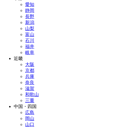
愛知
静岡
長野
新潟
山梨
富山
石川
福井
岐阜
近畿
大阪
京都
兵庫
奈良
滋賀
和歌山
三重
中国・四国
広島
岡山
山口