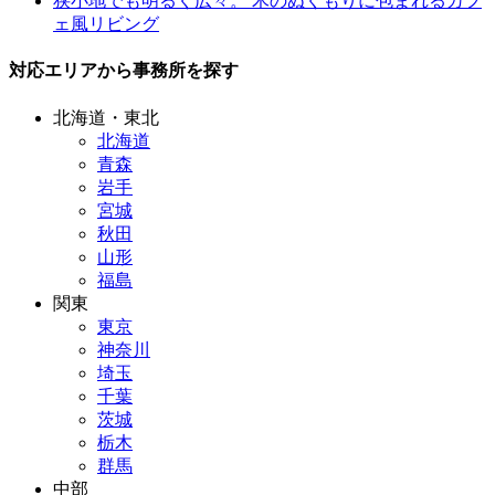
狭小地でも明るく広々。 木のぬくもりに包まれるカフ
ェ風リビング
対応エリアから事務所を探す
北海道・東北
北海道
青森
岩手
宮城
秋田
山形
福島
関東
東京
神奈川
埼玉
千葉
茨城
栃木
群馬
中部