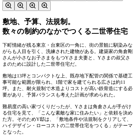
敷地、予算、法規制。
数々の制約のなかでつくる二世帯住宅
下町情緒が残る東京・台東区の一角に、街の景観に馴染みな
がらも人目を引く、洗練された建物がある。建築家の角倉剛
さんが小さなお子さまをもつYさま夫妻と、Yさまの叔父さ
まのために設計した二世帯住宅だ。
敷地は13坪とコンパクトな上、既存地下配管の関係で基礎工
事可能な範囲が限られ、1階で家を建てられる広さは約11
坪。また、耐火規制で木造よりコストが高い鉄骨造にする必
要があり、予算バランスも考えた計画が求められた。
難易度の高い家づくりだったが、Yさまは角倉さんが手がけ
る住宅を見て、「こんな素敵な家に住みたい」と依頼を決め
た方。そのためY邸は、「敷地条件や法規制をクリアして、
ハイデザイン・ローコストの二世帯住宅をつくる」がテーマ
となった。