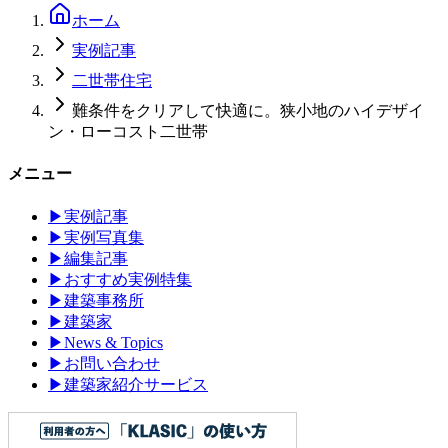
ホーム
実例記事
二世帯住宅
難条件をクリアして快適に。狭小地のハイデザイ
ン・ローコスト二世帯
メニュー
▶
実例記事
▶
実例写真集
▶
編集記事
▶
おすすめ実例特集
▶
建築事務所
▶
建築家
▶
News & Topics
▶
お問い合わせ
▶
建築家紹介サービス