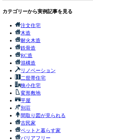
カテゴリーから実例記事を見る
注文住宅
木造
耐火木造
鉄骨造
RC造
混構造
リノベーション
二世帯住宅
狭小住宅
変形敷地
平屋
別荘
間取り図が見られる
古民家
ペットと暮らす家
バリアフリー