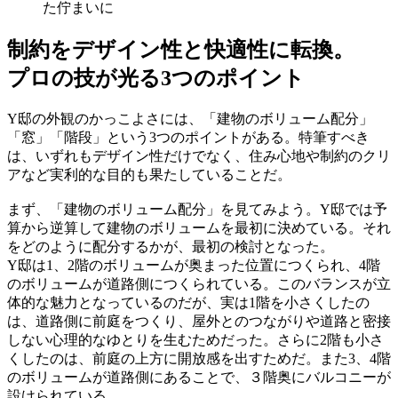
た佇まいに
制約をデザイン性と快適性に転換。
プロの技が光る3つのポイント
Y邸の外観のかっこよさには、「建物のボリューム配分」
「窓」「階段」という3つのポイントがある。特筆すべき
は、いずれもデザイン性だけでなく、住み心地や制約のクリ
アなど実利的な目的も果たしていることだ。
まず、「建物のボリューム配分」を見てみよう。Y邸では予
算から逆算して建物のボリュームを最初に決めている。それ
をどのように配分するかが、最初の検討となった。
Y邸は1、2階のボリュームが奥まった位置につくられ、4階
のボリュームが道路側につくられている。このバランスが立
体的な魅力となっているのだが、実は1階を小さくしたの
は、道路側に前庭をつくり、屋外とのつながりや道路と密接
しない心理的なゆとりを生むためだった。さらに2階も小さ
くしたのは、前庭の上方に開放感を出すためだ。また3、4階
のボリュームが道路側にあることで、３階奥にバルコニーが
設けられている。