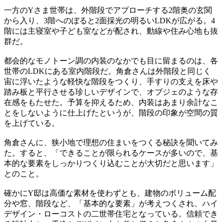
一方のYさま世帯は、外階段でアプローチする2階奥の玄関
から入り、3階へのぼると2面採光の明るいLDKが広がる。4
階には主寝室や子ども室などが配され、動線や住み心地も抜
群だ。
都会的なモノトーン調の内装のなかでも目に留まるのは、各
世帯のLDKにある室内階段だ。角倉さんは外階段と同じく
宙に浮いたような軽快な階段をつくり、手すりの支えを床や
踏み板と平行させる珍しいデザインで、オブジェのような存
在感をもたせた。予算を抑えるため、内装はあまり余計なこ
とをしないように仕上げたというが、階段の印象が空間の質
を上げている。
角倉さんに、狭小地で理想の住まいをつくる秘訣を聞いてみ
た。すると、「できることが限られるケースが多いので、基
本的な要素をしっかりつくり込むことが大切だと思います」
とのこと。
確かにY邸は高価な素材を使わずとも、建物のボリューム配
分や窓、階段など、「基本的な要素」が考えつくされ、ハイ
デザイン・ローコストの二世帯住宅となっている。信頼でき