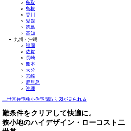
鳥取
島根
香川
愛媛
徳島
高知
九州・沖縄
福岡
佐賀
長崎
熊本
大分
宮崎
鹿児島
沖縄
二世帯住宅
狭小住宅
間取り図が見られる
難条件をクリアして快適に。
狭小地のハイデザイン・ローコスト二