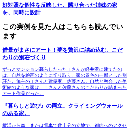
好対照な個性を反映した、隣り合った姉妹の家
を、同時に設計
この実例を見た人はこちらも読んでい
ます
借景がまさにアート！夢を贅沢に詰め込む、こだ
わりの別荘づくり
ずっとマンション暮らしだったＴさんが軽井沢に建てたの
は、自然を絵画のように切り取り、家の景色の一部とした別
荘だ。施主のＴさんと建築家、佐藤さん。自然と融合した美
術館のような家は、Ｔさんと佐藤さんのこだわりが詰まった
アート作品だった。
『暮らしと遊び』の両立。クライミングウォール
のある家。
横浜から車、または電車で数十分の立地で、都内へのアクセ