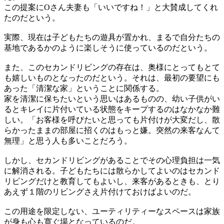
この提案にOさん夫妻も「いいですね！」と大賛成してくれ
たのだという。
実際、現在は子どもたちの遊具が置かれ、まるで自分たちの
基地であるかのように楽しそうに使っているのだという。
また、このセカンドリビングの存在は、奥様にとってもとて
も嬉しいものとなったのだという。それは、最初の要望にも
あった「清潔な家」ということに関係する。
家を清潔に保ちたいという思いはあるものの、幼い子供がい
るとキレイに片付いている状態をキープするのはなかなか難
しい。「お客様を呼びたいと思っても片付けが大変だし、散
らかったままの部屋に招くのはもっと嫌。突然の来客なんて
無理」と思う人も多いことだろう。
しかし、セカンドリビングがあることでその心理負担は一気
に解消される。子どもたちには散らかしてよいのはセカンド
リビングだけと教育してもよいし、来客があるときも、とり
あえず１階のリビングさえ片付けておけばよいのだ。
この用途を限定しない、ユーティリティーなスペースは家族
が身も心も寛ぐ場となっているのだ。