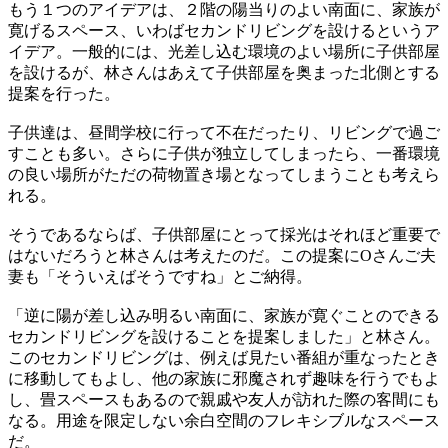
もう１つのアイデアは、２階の陽当りのよい南面に、家族が
寛げるスペース、いわばセカンドリビングを設けるというア
イデア。一般的には、光差し込む環境のよい場所に子供部屋
を設けるが、林さんはあえて子供部屋を奥まった北側とする
提案を行った。
子供達は、昼間学校に行って不在だったり、リビングで過ご
すことも多い。さらに子供が独立してしまったら、一番環境
の良い場所がただの荷物置き場となってしまうことも考えら
れる。
そうであるならば、子供部屋にとって採光はそれほど重要で
はないだろうと林さんは考えたのだ。この提案にOさんご夫
妻も「そういえばそうですね」とご納得。
「逆に陽が差し込み明るい南面に、家族が寛ぐことのできる
セカンドリビングを設けることを提案しました」と林さん。
このセカンドリビングは、例えば見たい番組が重なったとき
に移動してもよし、他の家族に邪魔されず趣味を行うでもよ
し、畳スペースもあるので親戚や友人が訪れた際の客間にも
なる。用途を限定しない余白空間のフレキシブルなスペース
だ。