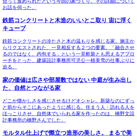
合って進められたという今回の家づくり。その詳細について
お話を伺った。
鉄筋コンクリートと木造のいいとこ取り 宙に浮く
キューブ
鉄筋コンクリートの冷たさと木の温もりを感じる家。施主か
らリクエストされた、一見相反する２つの要素。「融合させ
るのではなく、内包する」という一見斬新とも思えるアプロ
ーチをとった、建築設計事務所可児公一植美雪の仕事ぶりに
迫る。
家の価値は広さや部屋数ではない 中庭が生み出し
た、自然とつながる家
どこか懐かしさを感じさせるけどオシャレ。新築なのにずっ
と前からそこにあったように感じる。住まう人・訪れる人を
ほっこりさせ、自然体でいられる家を作ったのは、橋野文設
計事務所の橋野さんでした。
モルタル仕上げで際立つ造形の美しさ。 まるで美