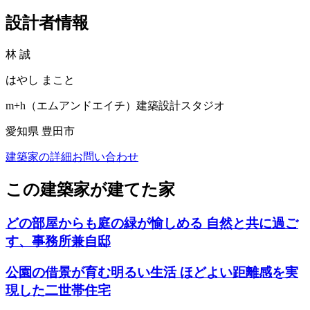
設計者情報
林 誠
はやし まこと
m+h（エムアンドエイチ）建築設計スタジオ
愛知県 豊田市
建築家の詳細
お問い合わせ
この建築家が建てた家
どの部屋からも庭の緑が愉しめる 自然と共に過ご
す、事務所兼自邸
公園の借景が育む明るい生活 ほどよい距離感を実
現した二世帯住宅