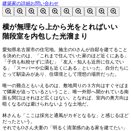
建築家の詳細
お問い合わせ
横が無理なら上から光をとればいい
階段室を内包した光溜まり
愛知県名古屋市の住宅地。施主のOさんが自邸を建てること
を決めたのは、「これまで住んでいた家のほど近くにある」
「子供も転校せずに済む」「友人・知人も近所に住んでい
る」「スーパーや公園も近くにある」といった、自分たちに
とって馴染みがあり、住環境として理想の場所だった。
唯一の難点ともいえるのは、敷地周りの３方向はすぐそばま
で隣家が迫っているということ。唯一外部へ開かれている南
面も間口はそれほど広くはない。となれば、室内の奥方向は
暗くなるのは避けられないような土地だ。
林さんも「ここは採光と通風がカギとなるな」と感じるほど
だったという。
それでもOさん夫妻の「明るく清潔感のある家を建てたい」