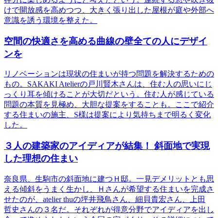
けで開放感を高めつつ、大きく張り出した屋根が庭や外部へ
意識を誘う環境を整えた。
空間の快適さを高める曲線の壁全ての人にデザイ
ンを
リノベーションは現状の住まいが持つ問題を解決するための
もの。SAKAKI Atelierの戸川賢木さんは、住む人の思いにじ
っくり耳を傾けることが大切だという。住む人が感じている
問題の本質を見極め、大胆な提案をすることも。ここで紹介
する住まいの施主、S様は提案により気持ちまで明るく変化
した。
３人の建築家のアイディアが結集！ 斜面地で実現
した理想の住まい
奈良県、生駒市の斜面地に建つＨ邸。一見デメリットとも思
える傾斜をうまく生かし、Ｈさんが希望する住まいを完成さ
せたのが、atelier thuの坪井飛鳥さん、細貝貴宏さん、上田
哲史さんの３名だ。それぞれが得意分野でアイディアを出し