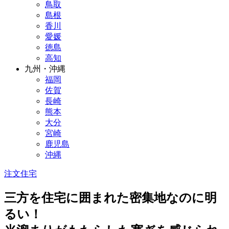
鳥取
島根
香川
愛媛
徳島
高知
九州・沖縄
福岡
佐賀
長崎
熊本
大分
宮崎
鹿児島
沖縄
注文住宅
三方を住宅に囲まれた密集地なのに明
るい！