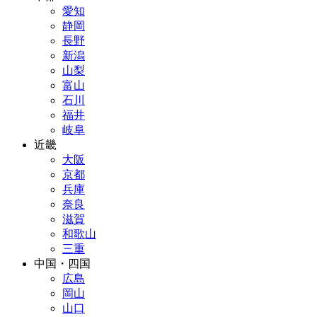
愛知
静岡
長野
新潟
山梨
富山
石川
福井
岐阜
近畿
大阪
京都
兵庫
奈良
滋賀
和歌山
三重
中国・四国
広島
岡山
山口