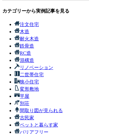
カテゴリーから実例記事を見る
注文住宅
木造
耐火木造
鉄骨造
RC造
混構造
リノベーション
二世帯住宅
狭小住宅
変形敷地
平屋
別荘
間取り図が見られる
古民家
ペットと暮らす家
バリアフリー