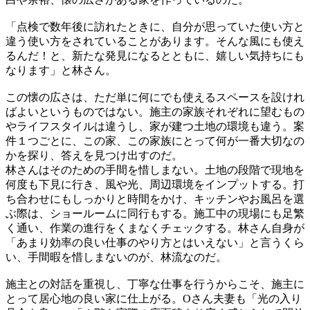
「点検で数年後に訪れたときに、自分が思っていた使い方と
違う使い方をされていることがあります。そんな風にも使え
るんだ！と、新たな発見になるとともに、嬉しい気持ちにも
なります」と林さん。
この懐の広さは、ただ単に何にでも使えるスペースを設けれ
ばよいというものではない。施主の家族それぞれに望むもの
やライフスタイルは違うし、家が建つ土地の環境も違う。案
件１つごとに、この家、この家族にとって何が一番大切なの
かを探り、答えを見つけ出すのだ。
林さんはそのための手間を惜しまない。土地の段階で現地を
何度も下見に行き、風や光、周辺環境をインプットする。打
ち合わせにもしっかりと時間をかけ、キッチンやお風呂を選
ぶ際は、ショールームに同行もする。施工中の現場にも足繁
く通い、作業の進行をくまなくチェックする。林さん自身が
「あまり効率の良い仕事のやり方とはいえない」と言うくら
い、手間暇を惜しまないのが、林流なのだ。
施主との対話を重視し、丁寧な仕事を行うからこそ、施主に
とって居心地の良い家に仕上がる。Oさん夫妻も「光の入り