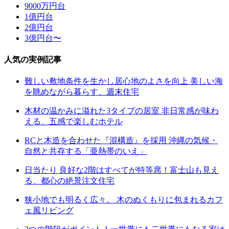
9000万円台
1億円台
2億円台
3億円台〜
人気の実例記事
難しい敷地条件を生かし居心地のよさを向上 美しい海
を眺めながら暮らす、週末住宅
木材の温かみに溢れた3タイプの居室 非日常感が味わ
える、五感で楽しむホテル
RCと木造を合わせた『混構造』を採用 沖縄の気候・
自然と共存する「亜熱帯のいえ」
日当たり 良好な2階はすべてが特等席！富士山も見え
る、都心の絶景注文住宅
狭小地でも明るく広々。 木のぬくもりに包まれるカフ
ェ風リビング