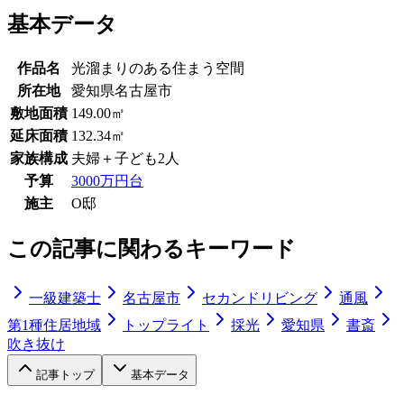
基本データ
作品名
光溜まりのある住まう空間
所在地
愛知県名古屋市
敷地面積
149.00㎡
延床面積
132.34㎡
家族構成
夫婦＋子ども2人
予算
3000万円台
施主
O邸
この記事に関わるキーワード
一級建築士
名古屋市
セカンドリビング
通風
第1種住居地域
トップライト
採光
愛知県
書斎
吹き抜け
記事トップ
基本データ