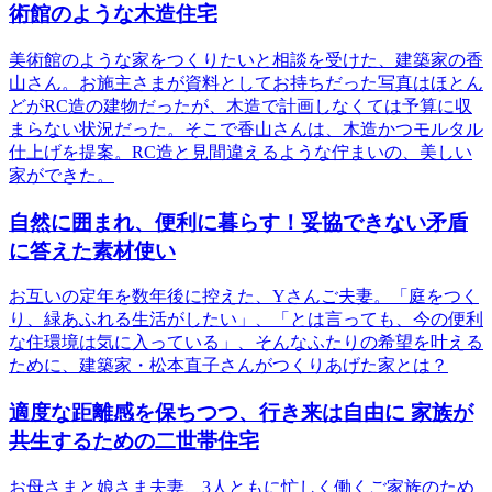
術館のような木造住宅
美術館のような家をつくりたいと相談を受けた、建築家の香
山さん。お施主さまが資料としてお持ちだった写真はほとん
どがRC造の建物だったが、木造で計画しなくては予算に収
まらない状況だった。そこで香山さんは、木造かつモルタル
仕上げを提案。RC造と見間違えるような佇まいの、美しい
家ができた。
自然に囲まれ、便利に暮らす！妥協できない矛盾
に答えた素材使い
お互いの定年を数年後に控えた、Yさんご夫妻。「庭をつく
り、緑あふれる生活がしたい」、「とは言っても、今の便利
な住環境は気に入っている」、そんなふたりの希望を叶える
ために、建築家・松本直子さんがつくりあげた家とは？
適度な距離感を保ちつつ、行き来は自由に 家族が
共生するための二世帯住宅
お母さまと娘さま夫妻、3人ともに忙しく働くご家族のため