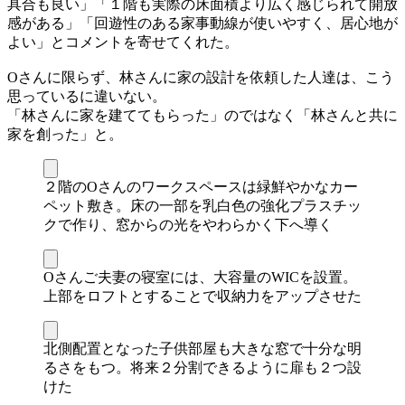
具合も良い」「１階も実際の床面積より広く感じられて開放
感がある」「回遊性のある家事動線が使いやすく、居心地が
よい」とコメントを寄せてくれた。
Oさんに限らず、林さんに家の設計を依頼した人達は、こう
思っているに違いない。
「林さんに家を建ててもらった」のではなく「林さんと共に
家を創った」と。
２階のOさんのワークスペースは緑鮮やかなカー
ペット敷き。床の一部を乳白色の強化プラスチッ
クで作り、窓からの光をやわらかく下へ導く
Oさんご夫妻の寝室には、大容量のWICを設置。
上部をロフトとすることで収納力をアップさせた
北側配置となった子供部屋も大きな窓で十分な明
るさをもつ。将来２分割できるように扉も２つ設
けた