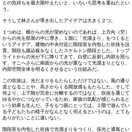
との気持ちを最大限叶えたいと、いろいろ思考を重ねたとい
う。
そうして林さんが導き出したアイデアは大きく２つ。
１つめは、横からの光が望めないのであれば、上方向（空）
からの光を部屋の中に導き、１階に「光溜まり」をつくると
いうアイデア。建物の中央付近に階段室を内包した吹抜を設
置。階段も蹴込板をなくしたスケルトン階段とした。トップ
ライトからの光が下に降りてきて、白壁に反射し内部を照ら
す。そこへさらに南面からの光が重なって光溜まりとなり、
内部空間全体を明るくさせるという仕組みだ。
この吹抜は、光だまりをもたらしただけではない。風の通り
道となることや、高さからくる開放感ももたらした。そして
何より、上下階が完全に分離するのではなく、吹抜を通じて
ゆるやかにつながっているため、家族の気配が感じられると
いう効果も生んだ。子をもつ親にとっては、２階で遊んでい
る子どもたちの様子がなんとなく伺えるというのは、とても
ありがたいことに違いない。
階段室を内包した吹抜で光溜まりをつくり、採光と通風とい