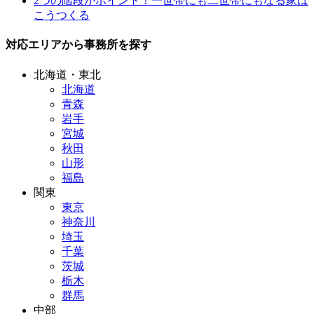
2つの階段がポイント！一世帯にも二世帯にもなる家は
こうつくる
対応エリアから事務所を探す
北海道・東北
北海道
青森
岩手
宮城
秋田
山形
福島
関東
東京
神奈川
埼玉
千葉
茨城
栃木
群馬
中部