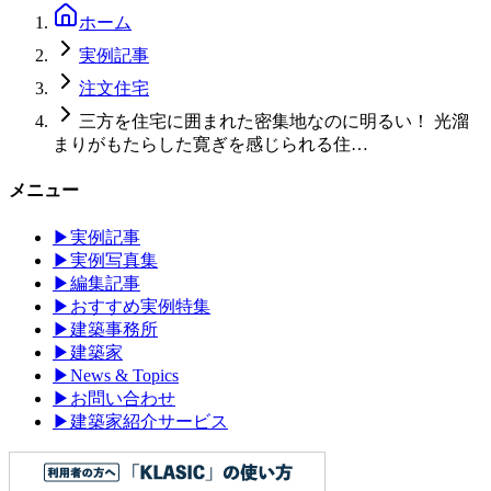
ホーム
実例記事
注文住宅
三方を住宅に囲まれた密集地なのに明るい！ 光溜
まりがもたらした寛ぎを感じられる住…
メニュー
▶
実例記事
▶
実例写真集
▶
編集記事
▶
おすすめ実例特集
▶
建築事務所
▶
建築家
▶
News & Topics
▶
お問い合わせ
▶
建築家紹介サービス