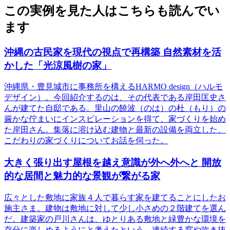
この実例を見た人はこちらも読んでい
ます
沖縄の古民家を現代の視点で再構築 自然素材を活
かした「光涼風樹の家」
沖縄県・豊見城市に事務所を構えるHARMO design（ハルモ
デザイン）。今回紹介するのは、その代表である岸田匡史さ
んが建てた自邸である。里山の饒波（のは）の杜（もり）の
厳かな佇まいにインスピレーションを得て、家づくりを始め
た岸田さん。集落に溶け込む建物と最新の設備を両立した、
こだわりの家づくりについてお話を伺った。
大きく張り出す屋根を越え意識が外へ外へと 開放
的な居間と魅力的な景観が繋がる家
広々とした敷地に家族４人で暮らす家を建てることにしたお
施主さま。建物は敷地に対して少し小さめの２階建てを選ん
だ。建築家の戸川さんは、ゆとりある敷地と緑豊かな環境を
存分に楽しめるようにと考えたという。連続する窓や吹き抜