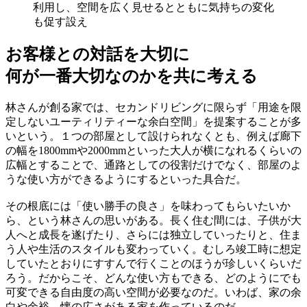
利用し、空間を広く見せるとともに気持ちの変化
も促す設え
お客様との対話を大切に
何が一番大切なのかを共に考える
林さんが創る家では、セカンドリビングに限らず「用途を限
定しないユーティリティーな余白空間」を提案することが多
いという。１つの部屋として設けられなくとも、例えば廊下
の幅を1800mmや2000mmといった大人が横になれるくらいの
広幅とすることで、通路としての役割だけでなく、部屋のよ
うな使い方ができるようにするといった具合だ。
その根底には「使い勝手の良さ」を味わってもらいたいか
ら、という林さんの思いがある。長く住む間には、子供が大
人へと成長を遂げたり、さらには独立していったりと、住ま
う人や生活のスタイルも変わっていく。むしろ竣工時に想定
していたとおりにすすんで行くことのほうが珍しいくらいだ
ろう。だからこそ、どんな使い方もできる、どのようにでも
可変できる自由度の高い空間が必要なのだ。いわば、家の余
白や余裕、懐の広さがある家を作っているのだ。